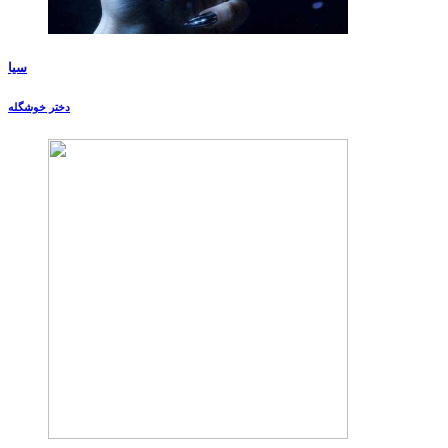
سیا
دختر خوشگله