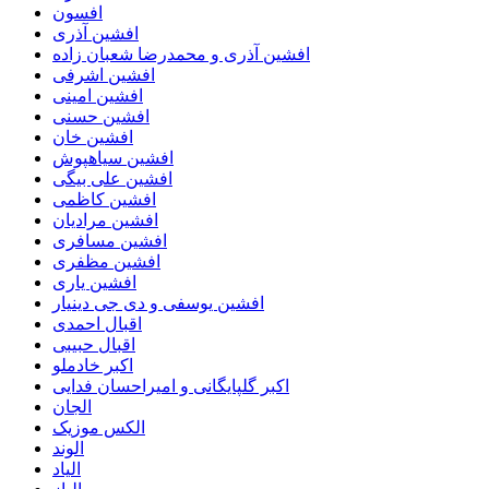
افسون
افشین آذری
افشین آذری و محمدرضا شعبان زاده
افشین اشرفی
افشین امینی
افشین حسنی
افشین خان
افشین سیاهپوش
افشین علی بیگی
افشین کاظمی
افشین مرادیان
افشین مسافری
افشین مظفری
افشین یاری
افشین یوسفی و دی جی دینیار
اقبال احمدی
اقبال حبیبی
اکبر خادملو
اکبر گلپایگانی و امیراحسان فدایی
الجان
الکس موزیک
الوند
الیاد