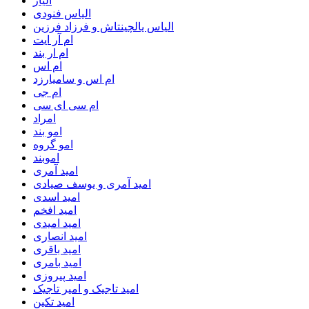
الیاز
الیاس فنودی
الیاس یالچینتاش و فرزاد فرزین
ام آر ایت
ام‌ ار بند
ام اس
ام اس و سامیارزد
ام جی
ام سی ای سی
امراد
امو بند
امو گروه
اموبند
امید آمری
امید آمری و یوسف صیادی
امید اسدی
امید افخم
امید امیدی
امید انصاری
امید باقری
امید بامری
امید پیروزی
امید تاجیک و امیر تاجیک
امید تکین