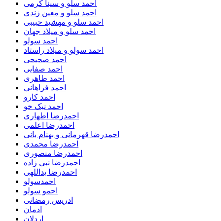
احمد سلو و سینا کرمی
احمد سلو و معین زندی
احمد سلو و مهشید حبیبی
احمد سلو و میلاد جهان
احمد سولو
احمد سولو و میلاد راستاد
احمد صحیحی
احمد صفایی
احمد طاهری
احمد فراهانی
احمد کارو
احمد نیک خو
احمدرضا اطهاری
احمدرضا اعلمی
احمدرضا قهرمانی و بهنام بانی
احمدرضا محمدی
احمدرضا منصوری
احمدرضا نبی زاده
احمدرضا یداللهی
احمدسولو
احمو سولو
ادریس رمضانی
ادمان
اردلان