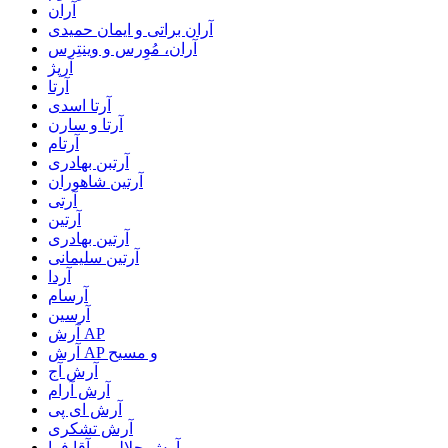
آران
آران براتی و ایمان حمیدی
آران، مُوِرس و وینتِرس
آرپژ
آرتا
آرتا اسدی
آرتا و سارن
آرتام
آرتبن بهادری
آرتين شاهوران
آرتی
آرتین
آرتین بهادری
آرتین سلیمانی
آردا
آرسام
آرسین
آرش AP
آرش AP و مسیح
آرش آج
آرش آرام
آرش ای پی
آرش تشکری
آرش جلالی و آقا فرا