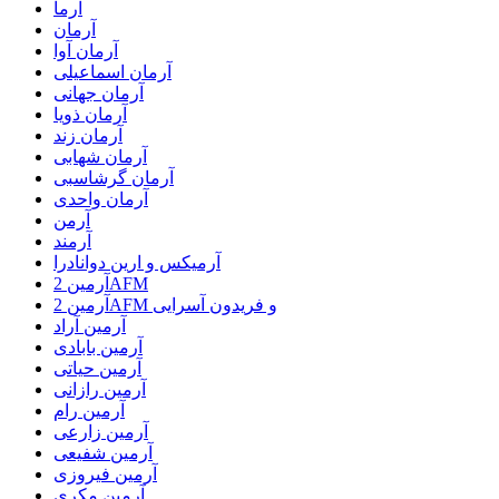
آرما
آرمان
آرمان آوا
آرمان اسماعیلی
آرمان جهانی
آرمان ذویا
آرمان زند
آرمان شهابی
آرمان گرشاسبی
آرمان واحدی
آرمن
آرمند
آرمیکس و ارین دوانادرا
آرمین 2AFM
آرمین 2AFM و فریدون آسرایی
آرمین آراد
آرمین بابادی
آرمین حیاتی
آرمین رازانی
آرمین رام
آرمین زارعی
آرمین شفیعی
آرمین فیروزی
آرمین مکری