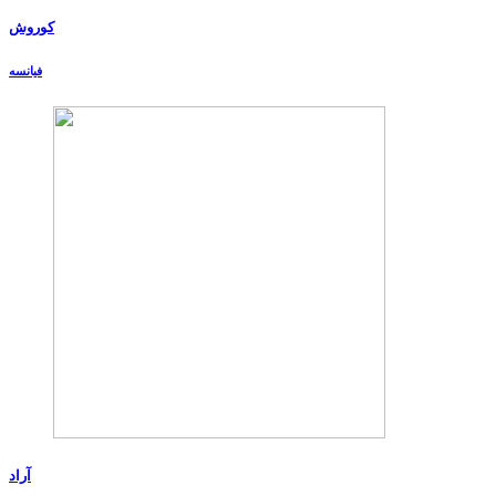
کوروش
فیانسه
آراد