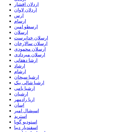
اردلان افشار
اردلان لاوان
ارس
ارسام
ارسطو امین
ارسلان
ارسلان خداپرست
ارسلان سالارخان
ارسلان محمودی
ارسلان میردادی
ارشا دهقانی
ارشاد
ارشام
ارشیا سبحان
ارشیا شالی بیک
ارشیا یامی
ارشیان
اریا رادمهر
اِسان
اسپشال امیر
استرید
استودیو گویا
اسفندیار دیبا