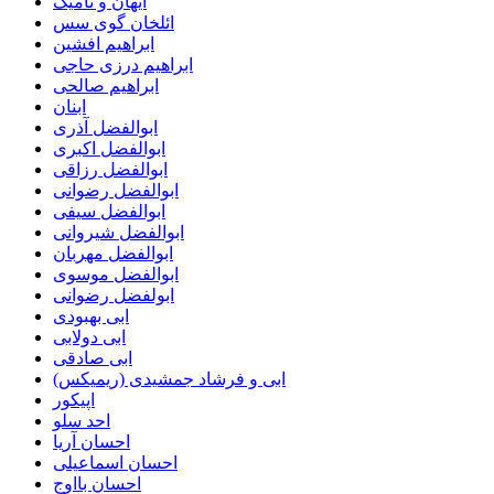
آیهان و نامیک
ائلخان گوی سس
ابراهیم افشین
ابراهیم درزی حاجی
ابراهیم صالحی
ابنان
ابوالفضل آذری
ابوالفضل اکبری
ابوالفضل رزاقی
ابوالفضل رضوانی
ابوالفضل سیفی
ابوالفضل شیروانی
ابوالفضل مهربان
ابوالفضل موسوی
ابولفضل رضوانی
ابی بهبودی
ابی دولابی
ابی صادقی
ابی و فرشاد جمشیدی (ریمیکس)
اپیکور
احد سلو
احسان آریا
احسان اسماعیلی
احسان بااوج