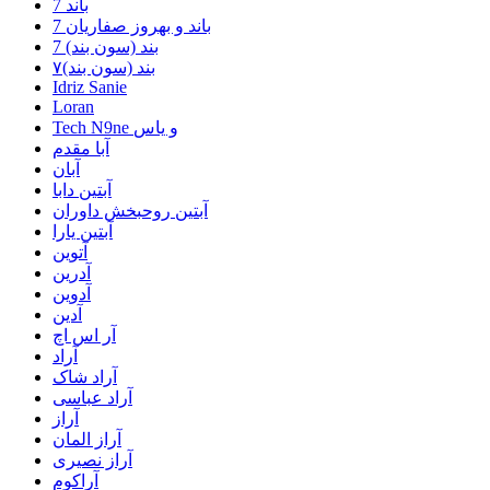
7 باند
7 باند و بهروز صفاریان
7 بند (سون بند)
۷بند (سون بند)
Idriz Sanie
Loran
Tech N9ne و یاس
آبا مقدم
آبان
آبتین دابا
آبتین روحبخش داوران
آبتین یارا
آتوین
آدرین
آدوین
آدین
آر اس اچ
آراد
آراد شاک
آراد عباسی
آراز
آراز المان
آراز نصیری
آراکوم