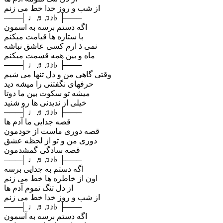
از شب و روز خدا خط می زنم
───┤ ♩♬♫♪♭ ├───
اگه دستم برسه به اسمون
با ستاره ها قیامت میکنم
نمی ذ ارم کسی عاشق نباشه
ماه و بین همه قسمت میکنم
───┤ ♩♬♫♪♭ ├───
وقتی گاهی من و دل تنها می شیم
حرفهای نگفتنی را میشه دید
میشه تو سکوت بین ما دوتا
خیلی از ندیدنی ها رو شنید
───┤ ♩♬♫♪♭ ├───
قصه جدایی ما آدم ها
قصه دوری ماست از خودمون
دوری من و تو از لحظه عشق
قصه سادگی گمشدمون
───┤ ♩♬♫♪♭ ├───
اگه دستم به جدایی برسه
اون از خاطره ها خط می زنم
از دل تنگ تموم آدم ها
از شب و روز خدا خط می زنم
───┤ ♩♬♫♪♭ ├───
اگه دستم برسه به آسمون