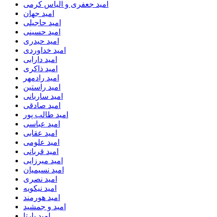
امید جعفری و الیاس کرمی
امید جهان
امید حاجیلی
امید حسینی
امید حیدری
امید خداوردی
امید دارابی
امید ذاکری
امید رادمهر
امید راستین
امید ساربانی
امید صادقی
امید طالب پور
امید عباسی
امید عقابی
امید علومی
امید قربانی
امید میرزایی
امید نسیمیان
امید نصری
امید نیکویه
امید هورمند
امید و جمشید
امید یارتا