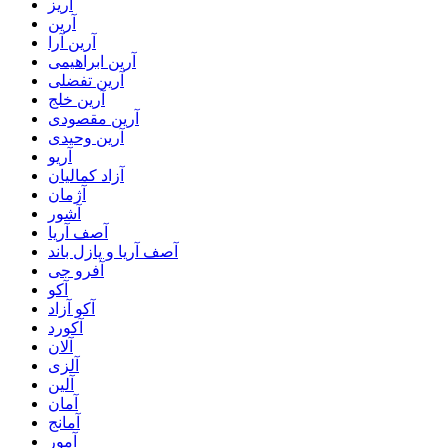
آریز
آرین
آرین آرا
آرین ابراهیمی
آرین تفضلی
آرین خلج
آرین مقصودی
آرین وحیدی
آریو
آزاد کمالیان
آژمان
آشور
آصف آریا
آصف آریا و پازل باند
آفرو جی
آکو
آکو آزاد
آکورد
آلان
آلزی
آلین
آمان
آمانج
آمور