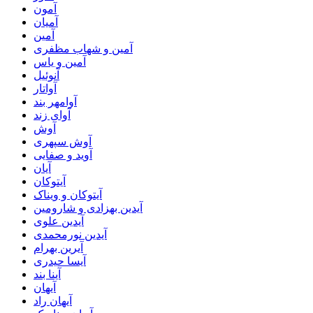
آمون
آمیان
آمین
آمین و شهاب مظفری
آمین و یاس
آنوئیل
آواتار
آوامهر بند
آوای زند
آوش
آوش سپهری
آوید و صفایی
آیان
آیتوکان
آیتوکان و ویناک
آیدین بهزادی و شارومین
آیدین علوی
آیدین نورمحمدی
آیرین بهرام
آیسا حیدری
آینا بند
آیهان
آیهان راد