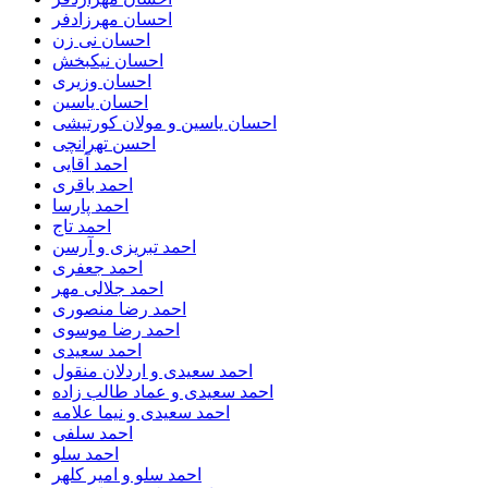
احسان مهرزادفر
احسان نی زن
احسان نیکبخش
احسان وزیری
احسان یاسین
احسان یاسین و مولان کورتیشی
احسن تهرانچی
احمد آقایی
احمد باقری
احمد پارسا
احمد تاج
احمد تبریزی و آرسن
احمد جعفری
احمد جلالی مهر
احمد رضا منصوری
احمد رضا موسوی
احمد سعیدی
احمد سعیدی و اردلان منقول
احمد سعیدی و عماد طالب زاده
احمد سعیدی و نیما علامه
احمد سلفی
احمد سلو
احمد سلو و امیر کلهر