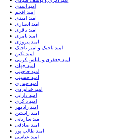
امید آمری و یوسف صیادی
امید اسدی
امید افخم
امید امیدی
امید انصاری
امید باقری
امید بامری
امید پیروزی
امید تاجیک و امیر تاجیک
امید تکین
امید جعفری و الیاس کرمی
امید جهان
امید حاجیلی
امید حسینی
امید حیدری
امید خداوردی
امید دارابی
امید ذاکری
امید رادمهر
امید راستین
امید ساربانی
امید صادقی
امید طالب پور
امید عباسی