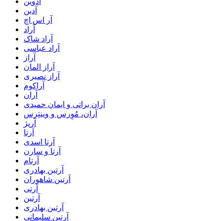
آدوین
آدین
آر اس اچ
آراد
آراد شاک
آراد عباسی
آراز
آراز المان
آراز نصیری
آراکوم
آران
آران براتی و ایمان حمیدی
آران، مُوِرس و وینتِرس
آرپژ
آرتا
آرتا اسدی
آرتا و سارن
آرتام
آرتبن بهادری
آرتين شاهوران
آرتی
آرتین
آرتین بهادری
آرتین سلیمانی