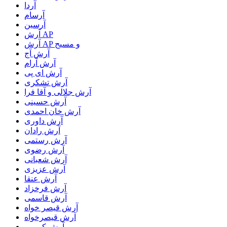
آردا
آرسام
آرسین
آرش AP
آرش AP و مسیح
آرش آج
آرش آرام
آرش ای پی
آرش تشکری
آرش جلالی و آقا فرا
آرش حسینی
آرش خان احمدی
آرش داوری
آرش رادان
آرش رستمى
آرش رضوی
آرش شعبانی
آرش عزیزی
آرش عنقا
آرش فرخزاد
آرش قاسمی
آرش قیصر خواه
آرش قیصرخواه
آرش کریمی