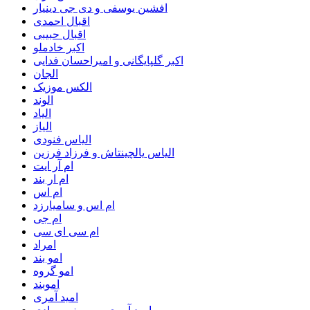
افشین یوسفی و دی جی دینیار
اقبال احمدی
اقبال حبیبی
اکبر خادملو
اکبر گلپایگانی و امیراحسان فدایی
الجان
الکس موزیک
الوند
الیاد
الیاز
الیاس فنودی
الیاس یالچینتاش و فرزاد فرزین
ام آر ایت
ام‌ ار بند
ام اس
ام اس و سامیارزد
ام جی
ام سی ای سی
امراد
امو بند
امو گروه
اموبند
امید آمری