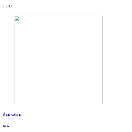
عکست
یوسف بهراد
یه تنه