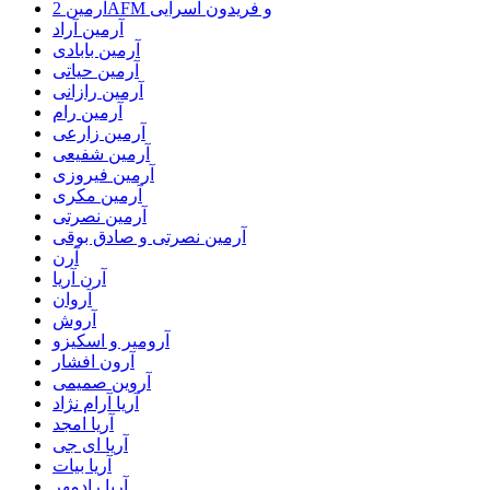
آرمین 2AFM و فریدون آسرایی
آرمین آراد
آرمین بابادی
آرمین حیاتی
آرمین رازانی
آرمین رام
آرمین زارعی
آرمین شفیعی
آرمین فیروزی
آرمین مکری
آرمین نصرتی
آرمین نصرتی و صادق بوقی
آرن
آرن آریا
آروان
آروش
آرومیر و اسکیزو
آرون افشار
آروین صمیمی
آریا آرام نژاد
آریا امجد
آریا ای جی
آریا بیات
آریا رادمهر