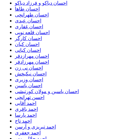
احسان دیاکو و فرزاد دیاکو
احسان طاها
احسان طهرانچی
احسان عبدی
احسان غفاری
احسان قلعه نویی
احسان کارگر
احسان کیان
احسان کیانی
احسان مهرازدفر
احسان مهرزادفر
احسان نی زن
احسان نیکبخش
احسان وزیری
احسان یاسین
احسان یاسین و مولان کورتیشی
احسن تهرانچی
احمد آقایی
احمد باقری
احمد پارسا
احمد تاج
احمد تبریزی و آرسن
احمد جعفری
احمد جلالی مهر