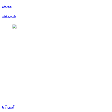
ممرض
یک بارم نشد
آصف آریا