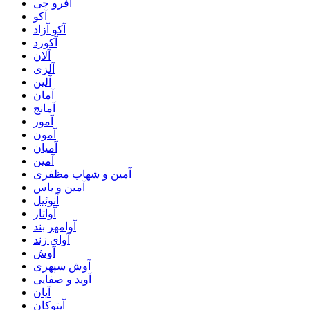
آفرو جی
آکو
آکو آزاد
آکورد
آلان
آلزی
آلین
آمان
آمانج
آمور
آمون
آمیان
آمین
آمین و شهاب مظفری
آمین و یاس
آنوئیل
آواتار
آوامهر بند
آوای زند
آوش
آوش سپهری
آوید و صفایی
آیان
آیتوکان