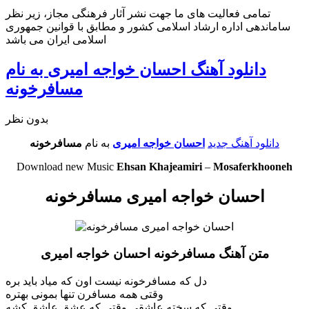
تمامی فعالیت های ما جهت نشر آثار فرهنگی مجاز، زیر نظر
ساماندهی اداره ارشاد اسلامی کشور و مطابق با قوانین جمهوری
اسلامی ایران می باشد
دانلود آهنگ احسان خواجه امیری به نام
مسافرخونه
بدون نظر
دانلود آهنگ جدید
احسان خواجه امیری
به نام
مسافرخونه
Download new Music
Ehsan Khajeamiri
–
Mosaferkhooneh
احسان خواجه امیری مسافرخونه
متن آهنگ مسافرخونه احسان خواجه امیری
دل که مسافرخونه نیست اون که میاد باید بره
وقتی همه مسافرن تنها بمونی بهتره
وقتی که سخته عاشقی وقتی که عشق عاشق کشه