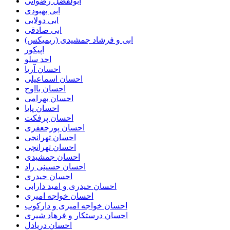
ابولفضل رضوانی
ابی بهبودی
ابی دولابی
ابی صادقی
ابی و فرشاد جمشیدی (ریمیکس)
اپیکور
احد سلو
احسان آریا
احسان اسماعیلی
احسان بااوج
احسان بهرامی
احسان پایا
احسان پرفکت
احسان پورجعفری
احسان تهرانجی
احسان تهرانچی
احسان جمشیدی
احسان حسینی راد
احسان حیدری
احسان حیدری و امید دارابی
احسان خواجه امیری
احسان خواجه امیری و دارکوب
احسان درستكار و فرهاد شيرى
احسان دریادل