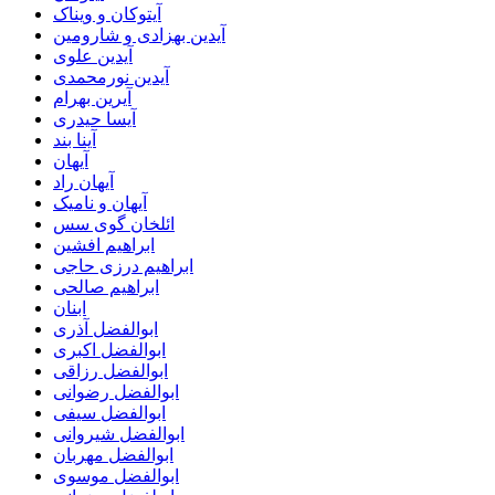
آیتوکان و ویناک
آیدین بهزادی و شارومین
آیدین علوی
آیدین نورمحمدی
آیرین بهرام
آیسا حیدری
آینا بند
آیهان
آیهان راد
آیهان و نامیک
ائلخان گوی سس
ابراهیم افشین
ابراهیم درزی حاجی
ابراهیم صالحی
ابنان
ابوالفضل آذری
ابوالفضل اکبری
ابوالفضل رزاقی
ابوالفضل رضوانی
ابوالفضل سیفی
ابوالفضل شیروانی
ابوالفضل مهربان
ابوالفضل موسوی