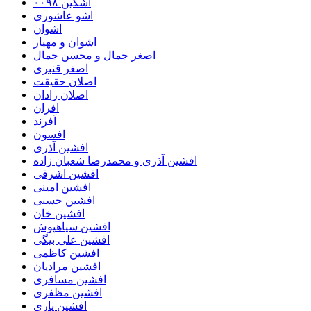
اشکین ۰۰۹۸
اشو عاشوری
اشوان
اشوان و مهیار
اصغر جمال و محسن جمال
اصغر قنبری
اصلان حقیقت
اصلان رادان
افران
اَفرند
افسون
افشین آذری
افشین آذری و محمدرضا شعبان زاده
افشین اشرفی
افشین امینی
افشین حسنی
افشین خان
افشین سیاهپوش
افشین علی بیگی
افشین کاظمی
افشین مرادیان
افشین مسافری
افشین مظفری
افشین یاری