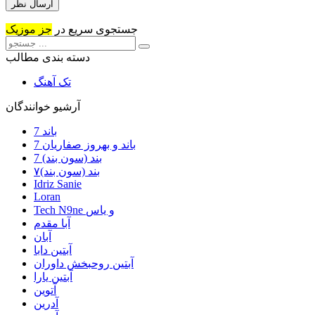
جستجوی سریع در
جز موزیک
دسته بندی مطالب
تک آهنگ
آرشیو خوانندگان
7 باند
7 باند و بهروز صفاریان
7 بند (سون بند)
۷بند (سون بند)
Idriz Sanie
Loran
Tech N9ne و یاس
آبا مقدم
آبان
آبتین دابا
آبتین روحبخش داوران
آبتین یارا
آتوین
آدرین