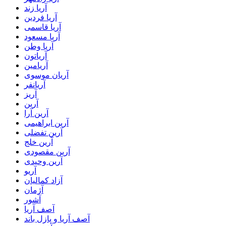
آریا زند
آریا فردین
آریا قاسمی
آریا مسعود
آریا وطن
آریاتون
آریامین
آریان موسوی
آریانفر
آریز
آرین
آرین آرا
آرین ابراهیمی
آرین تفضلی
آرین خلج
آرین مقصودی
آرین وحیدی
آریو
آزاد کمالیان
آژمان
آشور
آصف آریا
آصف آریا و پازل باند