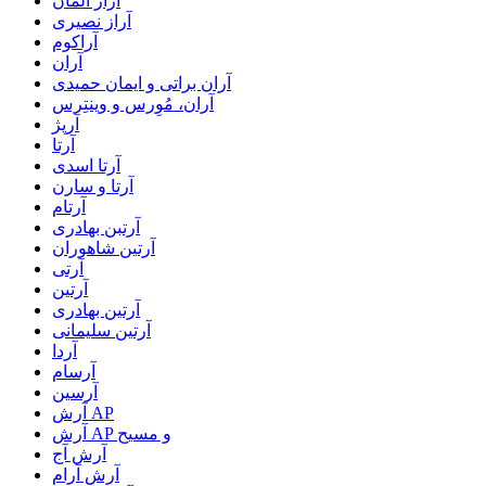
آراز المان
آراز نصیری
آراکوم
آران
آران براتی و ایمان حمیدی
آران، مُوِرس و وینتِرس
آرپژ
آرتا
آرتا اسدی
آرتا و سارن
آرتام
آرتبن بهادری
آرتين شاهوران
آرتی
آرتین
آرتین بهادری
آرتین سلیمانی
آردا
آرسام
آرسین
آرش AP
آرش AP و مسیح
آرش آج
آرش آرام