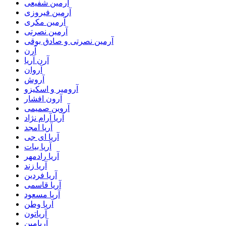
آرمین شفیعی
آرمین فیروزی
آرمین مکری
آرمین نصرتی
آرمین نصرتی و صادق بوقی
آرن
آرن آریا
آروان
آروش
آرومیر و اسکیزو
آرون افشار
آروین صمیمی
آریا آرام نژاد
آریا امجد
آریا ای جی
آریا بیات
آریا رادمهر
آریا زند
آریا فردین
آریا قاسمی
آریا مسعود
آریا وطن
آریاتون
آریامین