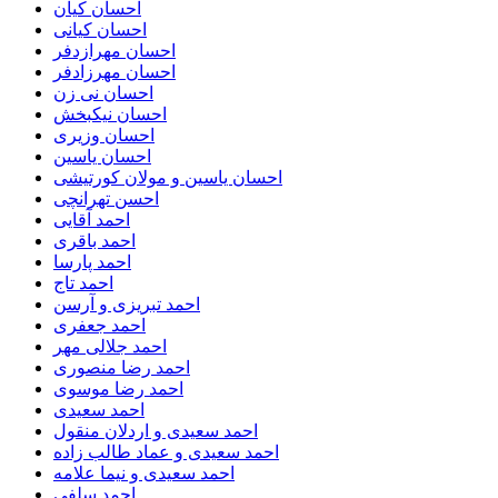
احسان کیان
احسان کیانی
احسان مهرازدفر
احسان مهرزادفر
احسان نی زن
احسان نیکبخش
احسان وزیری
احسان یاسین
احسان یاسین و مولان کورتیشی
احسن تهرانچی
احمد آقایی
احمد باقری
احمد پارسا
احمد تاج
احمد تبریزی و آرسن
احمد جعفری
احمد جلالی مهر
احمد رضا منصوری
احمد رضا موسوی
احمد سعیدی
احمد سعیدی و اردلان منقول
احمد سعیدی و عماد طالب زاده
احمد سعیدی و نیما علامه
احمد سلفی