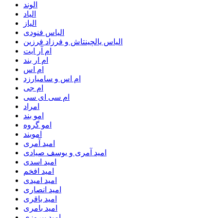
الوند
الیاد
الیاز
الیاس فنودی
الیاس یالچینتاش و فرزاد فرزین
ام آر ایت
ام‌ ار بند
ام اس
ام اس و سامیارزد
ام جی
ام سی ای سی
امراد
امو بند
امو گروه
اموبند
امید آمری
امید آمری و یوسف صیادی
امید اسدی
امید افخم
امید امیدی
امید انصاری
امید باقری
امید بامری
امید پیروزی