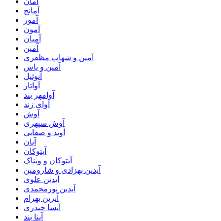
آمان
آمانج
آمور
آمون
آمیان
آمین
آمین و شهاب مظفری
آمین و یاس
آنوئیل
آواتار
آوامهر بند
آوای زند
آوش
آوش سپهری
آوید و صفایی
آیان
آیتوکان
آیتوکان و ویناک
آیدین بهزادی و شارومین
آیدین علوی
آیدین نورمحمدی
آیرین بهرام
آیسا حیدری
آینا بند