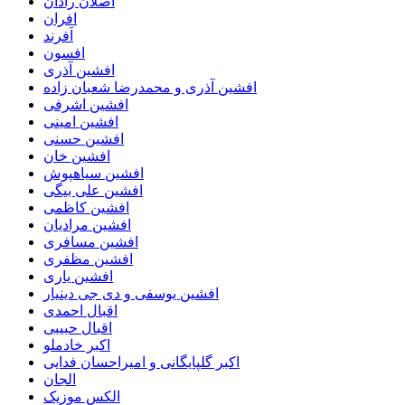
اصلان رادان
افران
اَفرند
افسون
افشین آذری
افشین آذری و محمدرضا شعبان زاده
افشین اشرفی
افشین امینی
افشین حسنی
افشین خان
افشین سیاهپوش
افشین علی بیگی
افشین کاظمی
افشین مرادیان
افشین مسافری
افشین مظفری
افشین یاری
افشین یوسفی و دی جی دینیار
اقبال احمدی
اقبال حبیبی
اکبر خادملو
اکبر گلپایگانی و امیراحسان فدایی
الجان
الکس موزیک