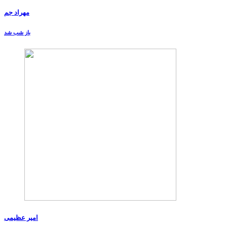
مهراد جم
باز شب شد
امیر عظیمی