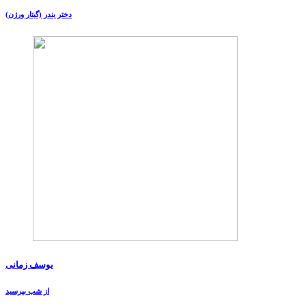
دختر بندر (گیتار ورژن)
یوسف زمانی
از شب بپرسید