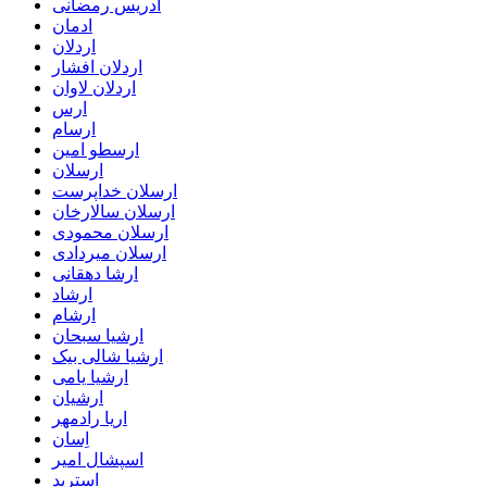
ادریس رمضانی
ادمان
اردلان
اردلان افشار
اردلان لاوان
ارس
ارسام
ارسطو امین
ارسلان
ارسلان خداپرست
ارسلان سالارخان
ارسلان محمودی
ارسلان میردادی
ارشا دهقانی
ارشاد
ارشام
ارشیا سبحان
ارشیا شالی بیک
ارشیا یامی
ارشیان
اریا رادمهر
اِسان
اسپشال امیر
استرید