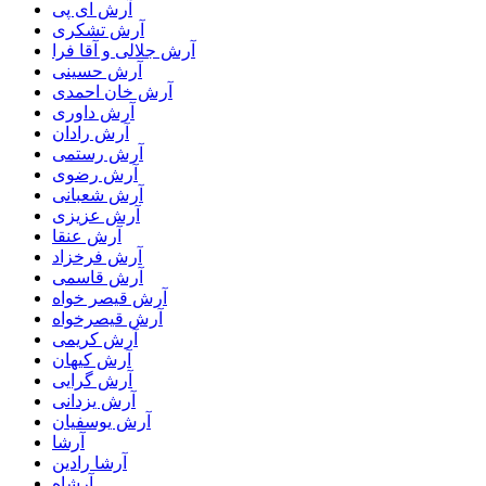
آرش ای پی
آرش تشکری
آرش جلالی و آقا فرا
آرش حسینی
آرش خان احمدی
آرش داوری
آرش رادان
آرش رستمى
آرش رضوی
آرش شعبانی
آرش عزیزی
آرش عنقا
آرش فرخزاد
آرش قاسمی
آرش قیصر خواه
آرش قیصرخواه
آرش کریمی
آرش کیهان
آرش گرایی
آرش یزدانی
آرش یوسفیان
آرشا
آرشا رادین
آرشاه