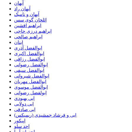
آیهان
آیهان راد
آیهان و نامیک
ائلخان گوی سس
ابراهیم افشین
ابراهیم درزی حاجی
ابراهیم صالحی
ابنان
ابوالفضل آذری
ابوالفضل اکبری
ابوالفضل رزاقی
ابوالفضل رضوانی
ابوالفضل سیفی
ابوالفضل شیروانی
ابوالفضل مهربان
ابوالفضل موسوی
ابولفضل رضوانی
ابی بهبودی
ابی دولابی
ابی صادقی
ابی و فرشاد جمشیدی (ریمیکس)
اپیکور
احد سلو
احسان آریا