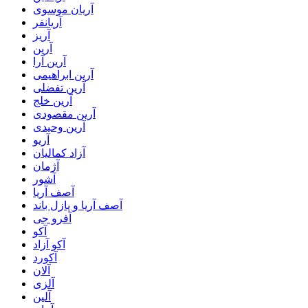
آریان موسوی
آریانفر
آریز
آرین
آرین آرا
آرین ابراهیمی
آرین تفضلی
آرین خلج
آرین مقصودی
آرین وحیدی
آریو
آزاد کمالیان
آژمان
آشور
آصف آریا
آصف آریا و پازل باند
آفرو جی
آکو
آکو آزاد
آکورد
آلان
آلزی
آلین