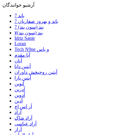
آرشیو خوانندگان
7 باند
7 باند و بهروز صفاریان
7 بند (سون بند)
۷بند (سون بند)
Idriz Sanie
Loran
Tech N9ne و یاس
آبا مقدم
آبان
آبتین دابا
آبتین روحبخش داوران
آبتین یارا
آتوین
آدرین
آدوین
آدین
آر اس اچ
آراد
آراد شاک
آراد عباسی
آراز