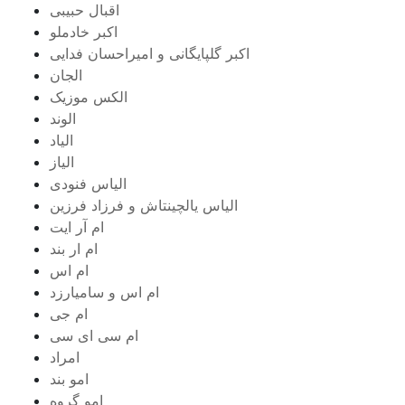
اقبال حبیبی
اکبر خادملو
اکبر گلپایگانی و امیراحسان فدایی
الجان
الکس موزیک
الوند
الیاد
الیاز
الیاس فنودی
الیاس یالچینتاش و فرزاد فرزین
ام آر ایت
ام‌ ار بند
ام اس
ام اس و سامیارزد
ام جی
ام سی ای سی
امراد
امو بند
امو گروه