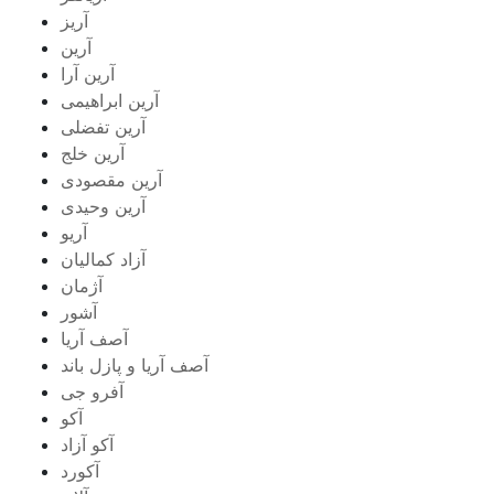
آریز
آرین
آرین آرا
آرین ابراهیمی
آرین تفضلی
آرین خلج
آرین مقصودی
آرین وحیدی
آریو
آزاد کمالیان
آژمان
آشور
آصف آریا
آصف آریا و پازل باند
آفرو جی
آکو
آکو آزاد
آکورد