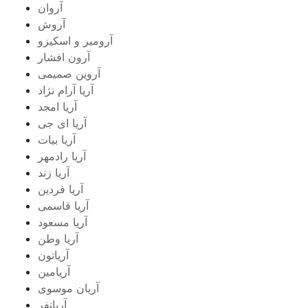
آروان
آروش
آرومیر و اسکیزو
آرون افشار
آروین صمیمی
آریا آرام نژاد
آریا امجد
آریا ای جی
آریا بیات
آریا رادمهر
آریا زند
آریا فردین
آریا قاسمی
آریا مسعود
آریا وطن
آریاتون
آریامین
آریان موسوی
آریانفر