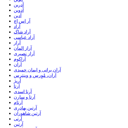
آدرین
آدوین
آدین
آر اس اچ
آراد
آراد شاک
آراد عباسی
آراز
آراز المان
آراز نصیری
آراکوم
آران
آران براتی و ایمان حمیدی
آران، مُوِرس و وینتِرس
آرپژ
آرتا
آرتا اسدی
آرتا و سارن
آرتام
آرتبن بهادری
آرتين شاهوران
آرتی
آرتین