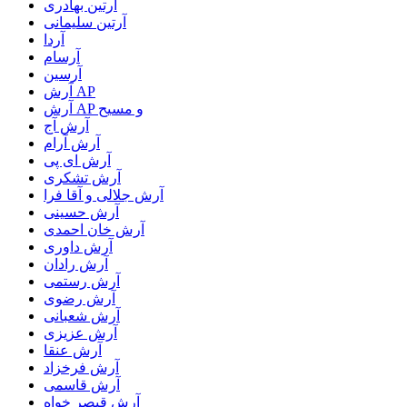
آرتین بهادری
آرتین سلیمانی
آردا
آرسام
آرسین
آرش AP
آرش AP و مسیح
آرش آج
آرش آرام
آرش ای پی
آرش تشکری
آرش جلالی و آقا فرا
آرش حسینی
آرش خان احمدی
آرش داوری
آرش رادان
آرش رستمى
آرش رضوی
آرش شعبانی
آرش عزیزی
آرش عنقا
آرش فرخزاد
آرش قاسمی
آرش قیصر خواه