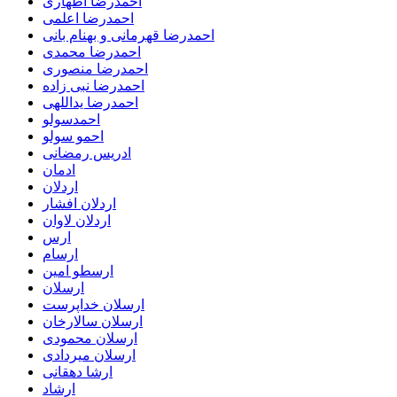
احمدرضا اطهاری
احمدرضا اعلمی
احمدرضا قهرمانی و بهنام بانی
احمدرضا محمدی
احمدرضا منصوری
احمدرضا نبی زاده
احمدرضا یداللهی
احمدسولو
احمو سولو
ادریس رمضانی
ادمان
اردلان
اردلان افشار
اردلان لاوان
ارس
ارسام
ارسطو امین
ارسلان
ارسلان خداپرست
ارسلان سالارخان
ارسلان محمودی
ارسلان میردادی
ارشا دهقانی
ارشاد