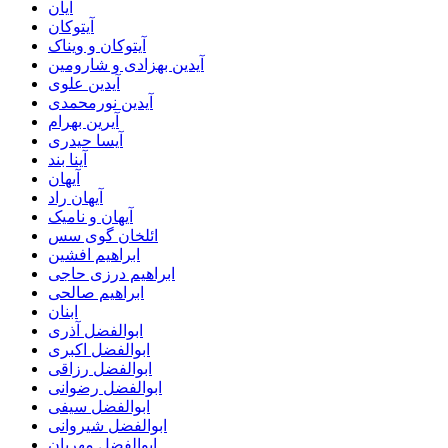
آیان
آیتوکان
آیتوکان و ویناک
آیدین بهزادی و شارومین
آیدین علوی
آیدین نورمحمدی
آیرین بهرام
آیسا حیدری
آینا بند
آیهان
آیهان راد
آیهان و نامیک
ائلخان گوی سس
ابراهیم افشین
ابراهیم درزی حاجی
ابراهیم صالحی
ابنان
ابوالفضل آذری
ابوالفضل اکبری
ابوالفضل رزاقی
ابوالفضل رضوانی
ابوالفضل سیفی
ابوالفضل شیروانی
ابوالفضل مهربان