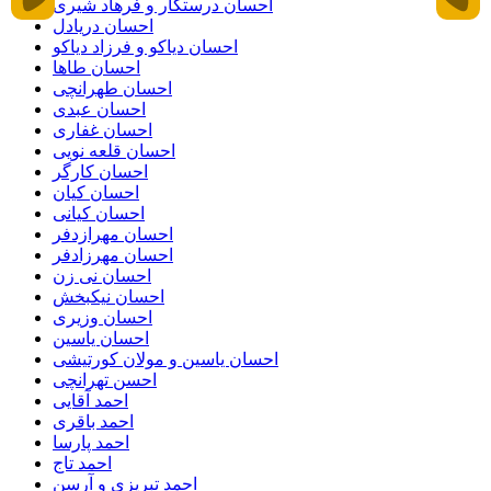
احسان درستكار و فرهاد شيرى
احسان دریادل
احسان دیاکو و فرزاد دیاکو
احسان طاها
احسان طهرانچی
احسان عبدی
احسان غفاری
احسان قلعه نویی
احسان کارگر
احسان کیان
احسان کیانی
احسان مهرازدفر
احسان مهرزادفر
احسان نی زن
احسان نیکبخش
احسان وزیری
احسان یاسین
احسان یاسین و مولان کورتیشی
احسن تهرانچی
احمد آقایی
احمد باقری
احمد پارسا
احمد تاج
احمد تبریزی و آرسن