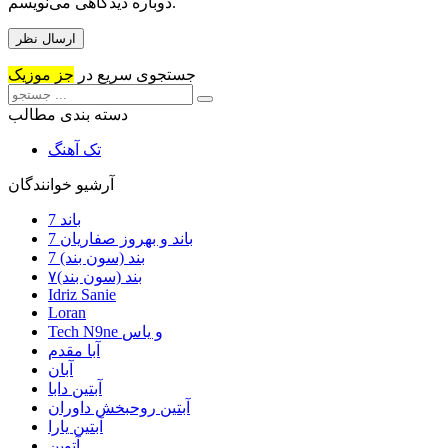
دوباره دیدگاهی می‌نویسم.
جستجوی سریع در
جز موزیک
دسته بندی مطالب
تک آهنگ
آرشیو خوانندگان
7 باند
7 باند و بهروز صفاریان
7 بند (سون بند)
۷بند (سون بند)
Idriz Sanie
Loran
Tech N9ne و یاس
آبا مقدم
آبان
آبتین دابا
آبتین روحبخش داوران
آبتین یارا
آتوین