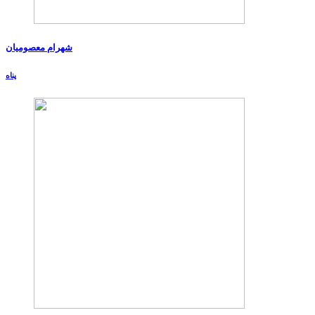
شهرام معصومیان
پناه