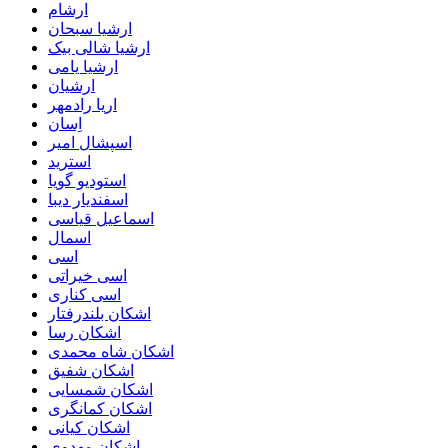
ارشام
ارشیا سبحان
ارشیا شالی بیک
ارشیا یامی
ارشیان
اریا رادمهر
اِسان
اسپشال امیر
استرید
استودیو گویا
اسفندیار دیبا
اسماعیل قیاسی
اسمال
اسی
اسی خیراتی
اسی کناری
اشکان بلندرفتار
اشکان رسا
اشکان شاه محمدی
اشکان شفیق
اشکان شمسایی
اشکان‌ کمانگری
اشکان کیانی
اشکان مهدوی