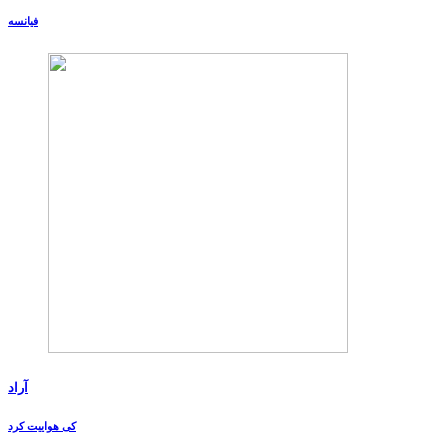
فیانسه
آراد
کی هواییت کرد