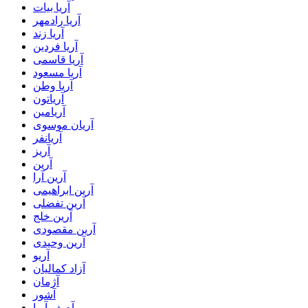
آریا بیات
آریا رادمهر
آریا زند
آریا فردین
آریا قاسمی
آریا مسعود
آریا وطن
آریاتون
آریامین
آریان موسوی
آریانفر
آریز
آرین
آرین آرا
آرین ابراهیمی
آرین تفضلی
آرین خلج
آرین مقصودی
آرین وحیدی
آریو
آزاد کمالیان
آژمان
آشور
آصف آریا