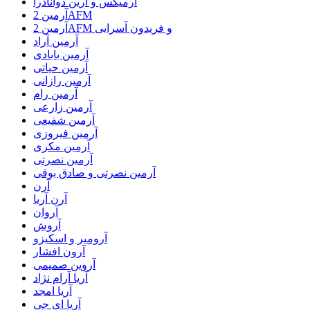
آرمیکس و ارین دوانادرا
آرمین 2AFM
آرمین 2AFM و فریدون آسرایی
آرمین آراد
آرمین بابادی
آرمین حیاتی
آرمین رازانی
آرمین رام
آرمین زارعی
آرمین شفیعی
آرمین فیروزی
آرمین مکری
آرمین نصرتی
آرمین نصرتی و صادق بوقی
آرن
آرن آریا
آروان
آروش
آرومیر و اسکیزو
آرون افشار
آروین صمیمی
آریا آرام نژاد
آریا امجد
آریا ای جی