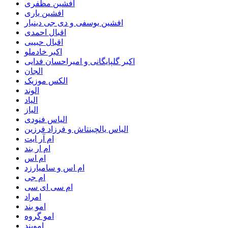
افشین مظفری
افشین یاری
افشین یوسفی و دی جی دینیار
اقبال احمدی
اقبال حبیبی
اکبر خادملو
اکبر گلپایگانی و امیراحسان فدایی
الجان
الکس موزیک
الوند
الیاد
الیاز
الیاس فنودی
الیاس یالچینتاش و فرزاد فرزین
ام آر ایت
ام‌ ار بند
ام اس
ام اس و سامیارزد
ام جی
ام سی ای سی
امراد
امو بند
امو گروه
اموبند