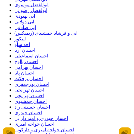
ابوالفضل موسوی
ابولفضل رضوانی
ابی بهبودی
ابی دولابی
ابی صادقی
ابی و فرشاد جمشیدی (ریمیکس)
اپیکور
احد سلو
احسان آریا
احسان اسماعیلی
احسان بااوج
احسان بهرامی
احسان پایا
احسان پرفکت
احسان پورجعفری
احسان تهرانجی
احسان تهرانچی
احسان جمشیدی
احسان حسینی راد
احسان حیدری
احسان حیدری و امید دارابی
احسان خواجه امیری
احسان خواجه امیری و دارکوب