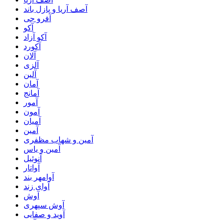
آصف آریا و پازل باند
آفرو جی
آکو
آکو آزاد
آکورد
آلان
آلزی
آلین
آمان
آمانج
آمور
آمون
آمیان
آمین
آمین و شهاب مظفری
آمین و یاس
آنوئیل
آواتار
آوامهر بند
آوای زند
آوش
آوش سپهری
آوید و صفایی