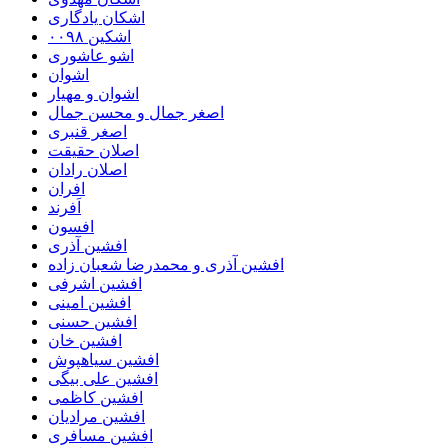
اشکان یادگاری
اشکین ۰۰۹۸
اشو عاشوری
اشوان
اشوان و مهیار
اصغر جمال و محسن جمال
اصغر قنبری
اصلان حقیقت
اصلان رادان
افران
اَفرند
افسون
افشین آذری
افشین آذری و محمدرضا شعبان زاده
افشین اشرفی
افشین امینی
افشین حسنی
افشین خان
افشین سیاهپوش
افشین علی بیگی
افشین کاظمی
افشین مرادیان
افشین مسافری