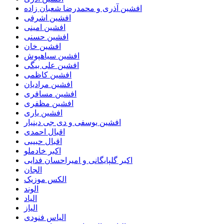
افشین آذری و محمدرضا شعبان زاده
افشین اشرفی
افشین امینی
افشین حسنی
افشین خان
افشین سیاهپوش
افشین علی بیگی
افشین کاظمی
افشین مرادیان
افشین مسافری
افشین مظفری
افشین یاری
افشین یوسفی و دی جی دینیار
اقبال احمدی
اقبال حبیبی
اکبر خادملو
اکبر گلپایگانی و امیراحسان فدایی
الجان
الکس موزیک
الوند
الیاد
الیاز
الیاس فنودی