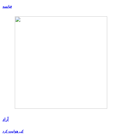
فیانسه
آراد
کی هواییت کرد