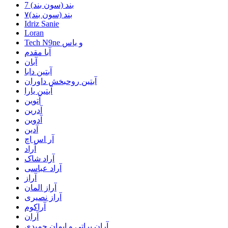
7 بند (سون بند)
۷بند (سون بند)
Idriz Sanie
Loran
Tech N9ne و یاس
آبا مقدم
آبان
آبتین دابا
آبتین روحبخش داوران
آبتین یارا
آتوین
آدرین
آدوین
آدین
آر اس اچ
آراد
آراد شاک
آراد عباسی
آراز
آراز المان
آراز نصیری
آراکوم
آران
آران براتی و ایمان حمیدی