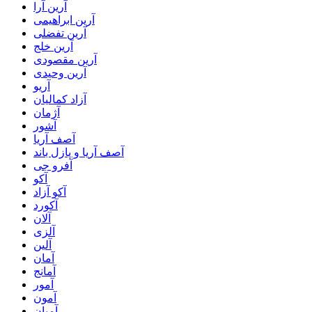
آرین آرا
آرین ابراهیمی
آرین تفضلی
آرین خلج
آرین مقصودی
آرین وحیدی
آریو
آزاد کمالیان
آژمان
آشور
آصف آریا
آصف آریا و پازل باند
آفرو جی
آکو
آکو آزاد
آکورد
آلان
آلزی
آلین
آمان
آمانج
آمور
آمون
آمیان