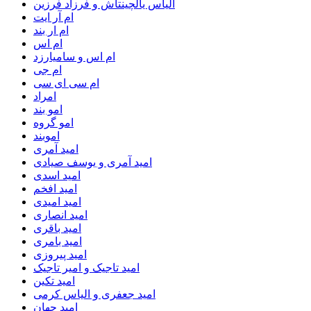
الیاس یالچینتاش و فرزاد فرزین
ام آر ایت
ام‌ ار بند
ام اس
ام اس و سامیارزد
ام جی
ام سی ای سی
امراد
امو بند
امو گروه
اموبند
امید آمری
امید آمری و یوسف صیادی
امید اسدی
امید افخم
امید امیدی
امید انصاری
امید باقری
امید بامری
امید پیروزی
امید تاجیک و امیر تاجیک
امید تکین
امید جعفری و الیاس کرمی
امید جهان