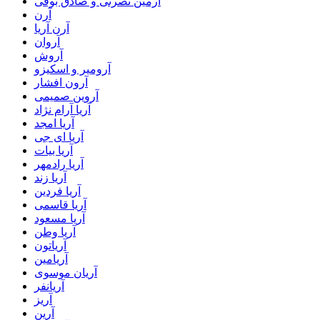
آرمین نصرتی و صادق بوقی
آرن
آرن آریا
آروان
آروش
آرومیر و اسکیزو
آرون افشار
آروین صمیمی
آریا آرام نژاد
آریا امجد
آریا ای جی
آریا بیات
آریا رادمهر
آریا زند
آریا فردین
آریا قاسمی
آریا مسعود
آریا وطن
آریاتون
آریامین
آریان موسوی
آریانفر
آریز
آرین