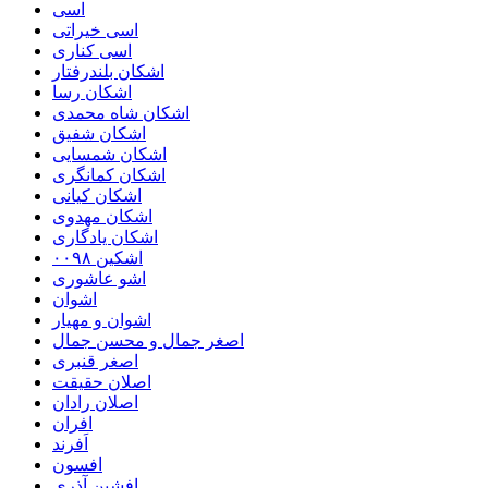
اسی
اسی خیراتی
اسی کناری
اشکان بلندرفتار
اشکان رسا
اشکان شاه محمدی
اشکان شفیق
اشکان شمسایی
اشکان‌ کمانگری
اشکان کیانی
اشکان مهدوی
اشکان یادگاری
اشکین ۰۰۹۸
اشو عاشوری
اشوان
اشوان و مهیار
اصغر جمال و محسن جمال
اصغر قنبری
اصلان حقیقت
اصلان رادان
افران
اَفرند
افسون
افشین آذری