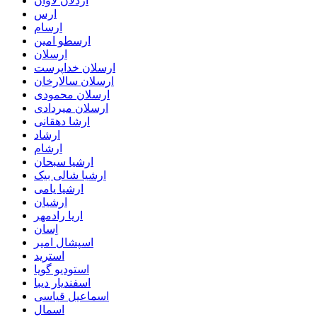
اردلان لاوان
ارس
ارسام
ارسطو امین
ارسلان
ارسلان خداپرست
ارسلان سالارخان
ارسلان محمودی
ارسلان میردادی
ارشا دهقانی
ارشاد
ارشام
ارشیا سبحان
ارشیا شالی بیک
ارشیا یامی
ارشیان
اریا رادمهر
اِسان
اسپشال امیر
استرید
استودیو گویا
اسفندیار دیبا
اسماعیل قیاسی
اسمال