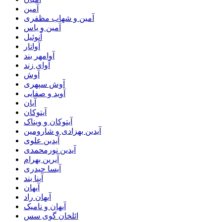
آمین
آمین و شهاب مظفری
آمین و یاس
آنوئیل
آواتار
آوامهر بند
آوای زند
آوش
آوش سپهری
آوید و صفایی
آیان
آیتوکان
آیتوکان و ویناک
آیدین بهزادی و شارومین
آیدین علوی
آیدین نورمحمدی
آیرین بهرام
آیسا حیدری
آینا بند
آیهان
آیهان راد
آیهان و نامیک
ائلخان گوی سس