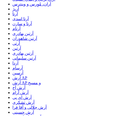
آران، مُوِرس و وینتِرس
آرپژ
آرتا
آرتا اسدی
آرتا و سارن
آرتام
آرتبن بهادری
آرتين شاهوران
آرتی
آرتین
آرتین بهادری
آرتین سلیمانی
آردا
آرسام
آرسین
آرش AP
آرش AP و مسیح
آرش آج
آرش آرام
آرش ای پی
آرش تشکری
آرش جلالی و آقا فرا
آرش حسینی