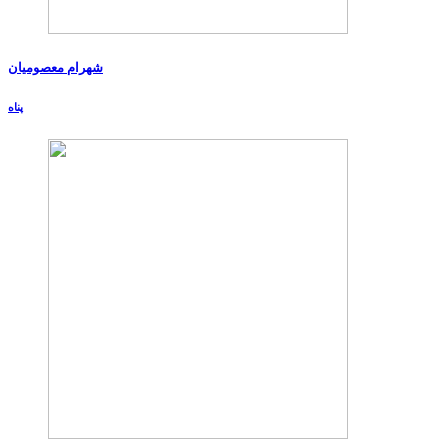
شهرام معصومیان
پناه