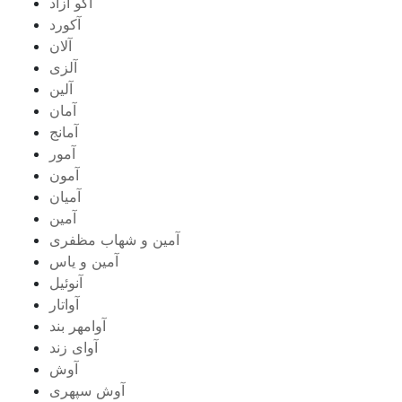
آکو آزاد
آکورد
آلان
آلزی
آلین
آمان
آمانج
آمور
آمون
آمیان
آمین
آمین و شهاب مظفری
آمین و یاس
آنوئیل
آواتار
آوامهر بند
آوای زند
آوش
آوش سپهری