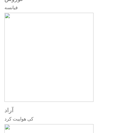
فیانسه
آراد
کی هواییت کرد