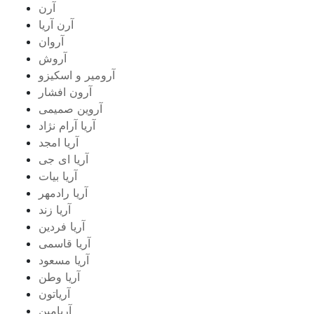
آرن
آرن آریا
آروان
آروش
آرومیر و اسکیزو
آرون افشار
آروین صمیمی
آریا آرام نژاد
آریا امجد
آریا ای جی
آریا بیات
آریا رادمهر
آریا زند
آریا فردین
آریا قاسمی
آریا مسعود
آریا وطن
آریاتون
آریامین