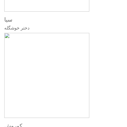
سیا
دختر خوشگله
کوروش