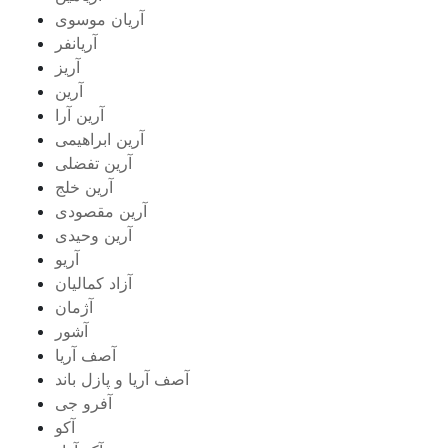
آریان موسوی
آریانفر
آریز
آرین
آرین آرا
آرین ابراهیمی
آرین تفضلی
آرین خلج
آرین مقصودی
آرین وحیدی
آریو
آزاد کمالیان
آژمان
آشور
آصف آریا
آصف آریا و پازل باند
آفرو جی
آکو