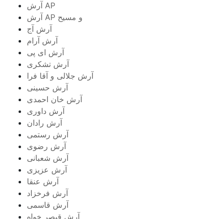
آرش AP
آرش AP و مسیح
آرش آج
آرش آرام
آرش ای پی
آرش تشکری
آرش جلالی و آقا فرا
آرش حسینی
آرش خان احمدی
آرش داوری
آرش رادان
آرش رستمى
آرش رضوی
آرش شعبانی
آرش عزیزی
آرش عنقا
آرش فرخزاد
آرش قاسمی
آرش قیصر خواه