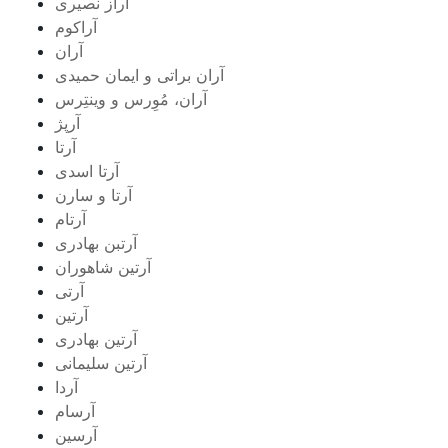
آراز نصیری
آراکوم
آران
آران براتی و ایمان حمیدی
آران، مُوِرس و وینتِرس
آرپژ
آرتا
آرتا اسدی
آرتا و سارن
آرتام
آرتبن بهادری
آرتين شاهوران
آرتی
آرتین
آرتین بهادری
آرتین سلیمانی
آردا
آرسام
آرسین