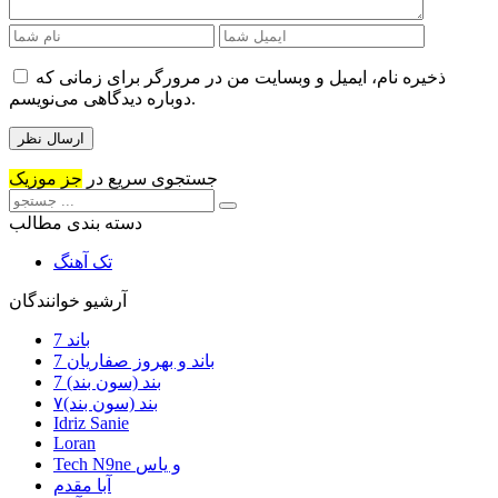
ذخیره نام، ایمیل و وبسایت من در مرورگر برای زمانی که
دوباره دیدگاهی می‌نویسم.
جستجوی سریع در
جز موزیک
دسته بندی مطالب
تک آهنگ
آرشیو خوانندگان
7 باند
7 باند و بهروز صفاریان
7 بند (سون بند)
۷بند (سون بند)
Idriz Sanie
Loran
Tech N9ne و یاس
آبا مقدم