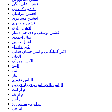
افشین علی بیگی
افشین کاظمی
افشین مرادیان
افشین مسافری
افشین مظفری
افشین یاری
افشین یوسفی و دی جی دینیار
اقبال احمدی
اقبال حبیبی
اکبر خادملو
اکبر گلپایگانی و امیراحسان فدایی
الجان
الکس موزیک
الوند
الیاد
الیاز
الیاس فنودی
الیاس یالچینتاش و فرزاد فرزین
ام آر ایت
ام‌ ار بند
ام اس
ام اس و سامیارزد
ام جی