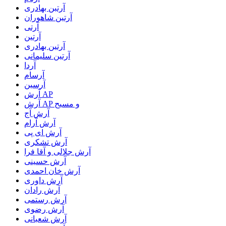
آرتبن بهادری
آرتين شاهوران
آرتی
آرتین
آرتین بهادری
آرتین سلیمانی
آردا
آرسام
آرسین
آرش AP
آرش AP و مسیح
آرش آج
آرش آرام
آرش ای پی
آرش تشکری
آرش جلالی و آقا فرا
آرش حسینی
آرش خان احمدی
آرش داوری
آرش رادان
آرش رستمى
آرش رضوی
آرش شعبانی