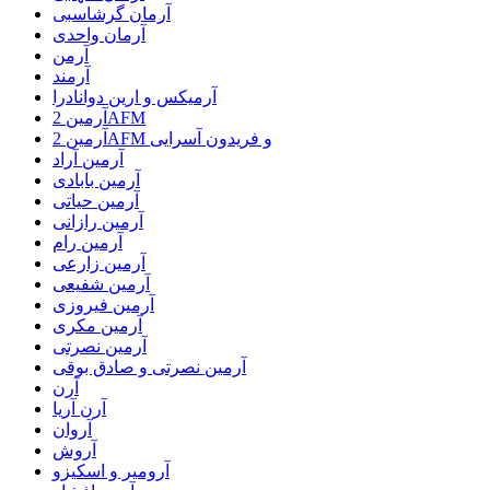
آرمان گرشاسبی
آرمان واحدی
آرمن
آرمند
آرمیکس و ارین دوانادرا
آرمین 2AFM
آرمین 2AFM و فریدون آسرایی
آرمین آراد
آرمین بابادی
آرمین حیاتی
آرمین رازانی
آرمین رام
آرمین زارعی
آرمین شفیعی
آرمین فیروزی
آرمین مکری
آرمین نصرتی
آرمین نصرتی و صادق بوقی
آرن
آرن آریا
آروان
آروش
آرومیر و اسکیزو