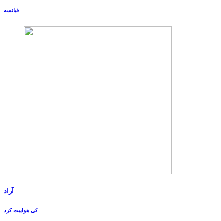
فیانسه
آراد
کی هواییت کرد