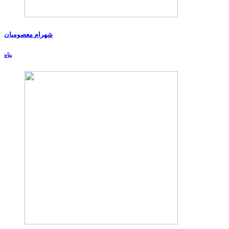
شهرام معصومیان
پناه