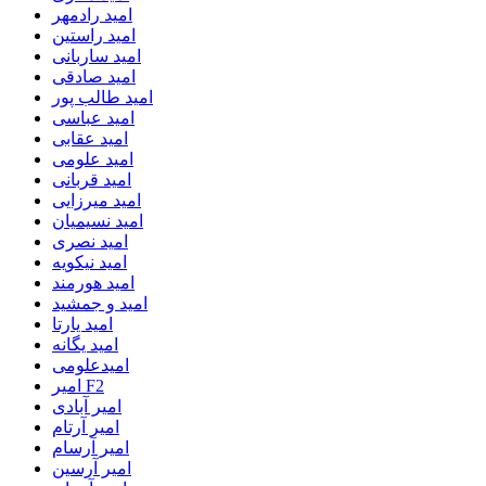
امید رادمهر
امید راستین
امید ساربانی
امید صادقی
امید طالب پور
امید عباسی
امید عقابی
امید علومی
امید قربانی
امید میرزایی
امید نسیمیان
امید نصری
امید نیکویه
امید هورمند
امید و جمشید
امید یارتا
امید یگانه
امیدعلومی
امیر F2
امیر آبادی
امیر آرتام
امیر آرسام
امیر آرسین