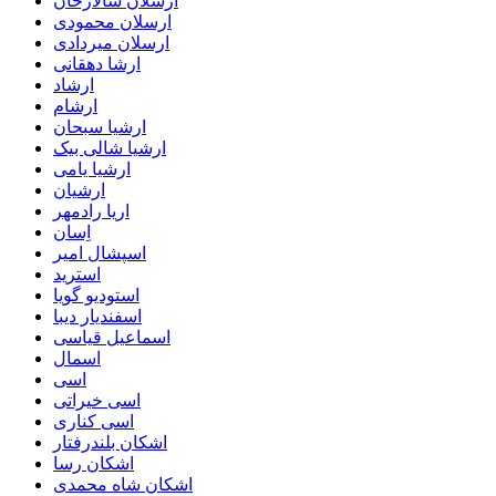
ارسلان سالارخان
ارسلان محمودی
ارسلان میردادی
ارشا دهقانی
ارشاد
ارشام
ارشیا سبحان
ارشیا شالی بیک
ارشیا یامی
ارشیان
اریا رادمهر
اِسان
اسپشال امیر
استرید
استودیو گویا
اسفندیار دیبا
اسماعیل قیاسی
اسمال
اسی
اسی خیراتی
اسی کناری
اشکان بلندرفتار
اشکان رسا
اشکان شاه محمدی