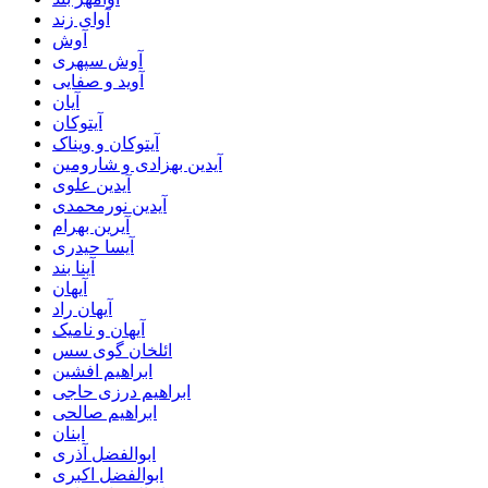
آوای زند
آوش
آوش سپهری
آوید و صفایی
آیان
آیتوکان
آیتوکان و ویناک
آیدین بهزادی و شارومین
آیدین علوی
آیدین نورمحمدی
آیرین بهرام
آیسا حیدری
آینا بند
آیهان
آیهان راد
آیهان و نامیک
ائلخان گوی سس
ابراهیم افشین
ابراهیم درزی حاجی
ابراهیم صالحی
ابنان
ابوالفضل آذری
ابوالفضل اکبری