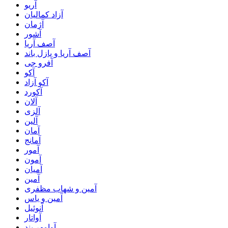
آریو
آزاد کمالیان
آژمان
آشور
آصف آریا
آصف آریا و پازل باند
آفرو جی
آکو
آکو آزاد
آکورد
آلان
آلزی
آلین
آمان
آمانج
آمور
آمون
آمیان
آمین
آمین و شهاب مظفری
آمین و یاس
آنوئیل
آواتار
آوامهر بند