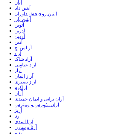
آبان
آبتین دابا
آبتین روحبخش داوران
آبتین یارا
آتوین
آدرین
آدوین
آدین
آر اس اچ
آراد
آراد شاک
آراد عباسی
آراز
آراز المان
آراز نصیری
آراکوم
آران
آران براتی و ایمان حمیدی
آران، مُوِرس و وینتِرس
آرپژ
آرتا
آرتا اسدی
آرتا و سارن
آرتام