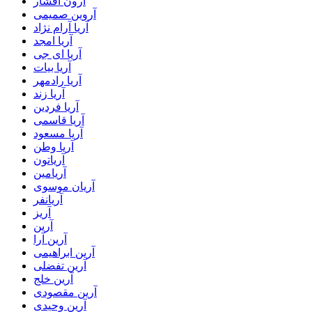
آرون افشار
آروین صمیمی
آریا آرام نژاد
آریا امجد
آریا ای جی
آریا بیات
آریا رادمهر
آریا زند
آریا فردین
آریا قاسمی
آریا مسعود
آریا وطن
آریاتون
آریامین
آریان موسوی
آریانفر
آریز
آرین
آرین آرا
آرین ابراهیمی
آرین تفضلی
آرین خلج
آرین مقصودی
آرین وحیدی