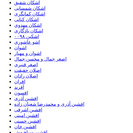
اشکان شفیق
اشکان شمسایی
اشکان‌ کمانگری
اشکان کیانی
اشکان مهدوی
اشکان یادگاری
اشکین ۰۰۹۸
اشو عاشوری
اشوان
اشوان و مهیار
اصغر جمال و محسن جمال
اصغر قنبری
اصلان حقیقت
اصلان رادان
افران
اَفرند
افسون
افشین آذری
افشین آذری و محمدرضا شعبان زاده
افشین اشرفی
افشین امینی
افشین حسنی
افشین خان
افشین سیاهپوش