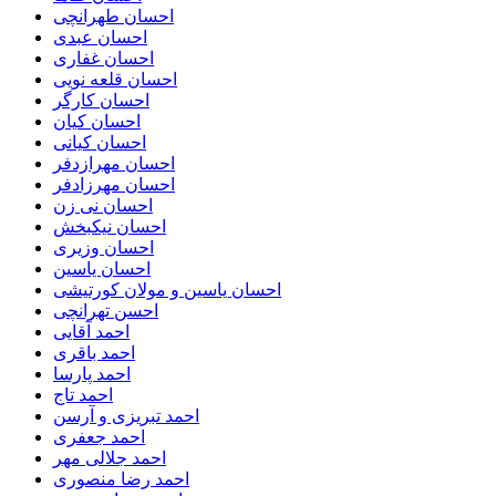
احسان طهرانچی
احسان عبدی
احسان غفاری
احسان قلعه نویی
احسان کارگر
احسان کیان
احسان کیانی
احسان مهرازدفر
احسان مهرزادفر
احسان نی زن
احسان نیکبخش
احسان وزیری
احسان یاسین
احسان یاسین و مولان کورتیشی
احسن تهرانچی
احمد آقایی
احمد باقری
احمد پارسا
احمد تاج
احمد تبریزی و آرسن
احمد جعفری
احمد جلالی مهر
احمد رضا منصوری