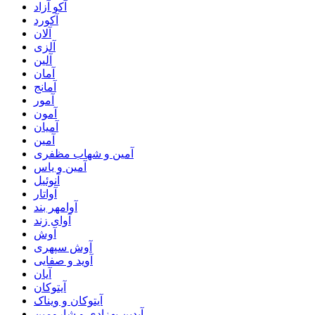
آکو آزاد
آکورد
آلان
آلزی
آلین
آمان
آمانج
آمور
آمون
آمیان
آمین
آمین و شهاب مظفری
آمین و یاس
آنوئیل
آواتار
آوامهر بند
آوای زند
آوش
آوش سپهری
آوید و صفایی
آیان
آیتوکان
آیتوکان و ویناک
آیدین بهزادی و شارومین