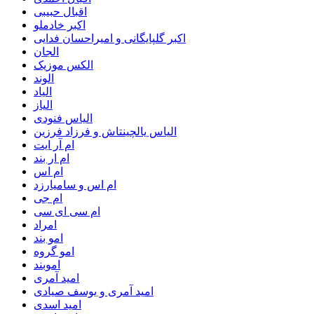
اقبال حبیبی
اکبر خادملو
اکبر گلپایگانی و امیراحسان فدایی
الجان
الکس موزیک
الوند
الیاد
الیاز
الیاس فنودی
الیاس یالچینتاش و فرزاد فرزین
ام آر ایت
ام‌ ار بند
ام اس
ام اس و سامیارزد
ام جی
ام سی ای سی
امراد
امو بند
امو گروه
اموبند
امید آمری
امید آمری و یوسف صیادی
امید اسدی