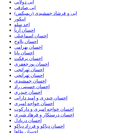
ابی دولابی
ابی صادقی
ابی و فرشاد جمشیدی (ریمیکس)
اپیکور
احد سلو
احسان آریا
احسان اسماعیلی
احسان بااوج
احسان بهرامی
احسان پایا
احسان پرفکت
احسان پورجعفری
احسان تهرانجی
احسان تهرانچی
احسان جمشیدی
احسان حسینی راد
احسان حیدری
احسان حیدری و امید دارابی
احسان خواجه امیری
احسان خواجه امیری و دارکوب
احسان درستكار و فرهاد شيرى
احسان دریادل
احسان دیاکو و فرزاد دیاکو
احسان طاها