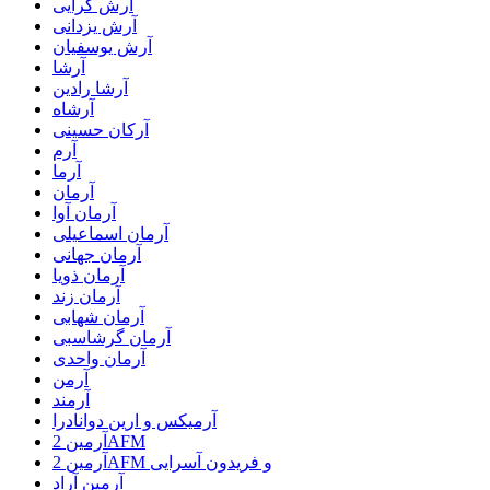
آرش گرایی
آرش یزدانی
آرش یوسفیان
آرشا
آرشا رادین
آرشاه
آرکان حسینی
آرم
آرما
آرمان
آرمان آوا
آرمان اسماعیلی
آرمان جهانی
آرمان ذویا
آرمان زند
آرمان شهابی
آرمان گرشاسبی
آرمان واحدی
آرمن
آرمند
آرمیکس و ارین دوانادرا
آرمین 2AFM
آرمین 2AFM و فریدون آسرایی
آرمین آراد