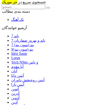
جستجوی سریع در
جز موزیک
دسته بندی مطالب
تک آهنگ
آرشیو خوانندگان
7 باند
7 باند و بهروز صفاریان
7 بند (سون بند)
۷بند (سون بند)
Idriz Sanie
Loran
Tech N9ne و یاس
آبا مقدم
آبان
آبتین دابا
آبتین روحبخش داوران
آبتین یارا
آتوین
آدرین
آدوین
آدین