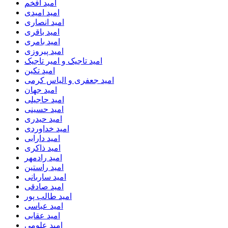
امید افخم
امید امیدی
امید انصاری
امید باقری
امید بامری
امید پیروزی
امید تاجیک و امیر تاجیک
امید تکین
امید جعفری و الیاس کرمی
امید جهان
امید حاجیلی
امید حسینی
امید حیدری
امید خداوردی
امید دارابی
امید ذاکری
امید رادمهر
امید راستین
امید ساربانی
امید صادقی
امید طالب پور
امید عباسی
امید عقابی
امید علومی