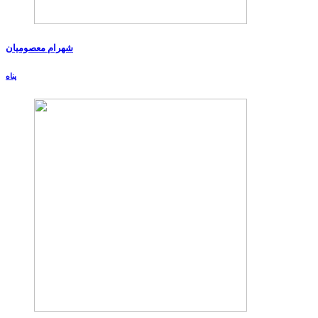
شهرام معصومیان
پناه