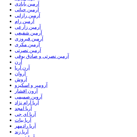
آرمین بابادی
آرمین حیاتی
آرمین رازانی
آرمین رام
آرمین زارعی
آرمین شفیعی
آرمین فیروزی
آرمین مکری
آرمین نصرتی
آرمین نصرتی و صادق بوقی
آرن
آرن آریا
آروان
آروش
آرومیر و اسکیزو
آرون افشار
آروین صمیمی
آریا آرام نژاد
آریا امجد
آریا ای جی
آریا بیات
آریا رادمهر
آریا زند