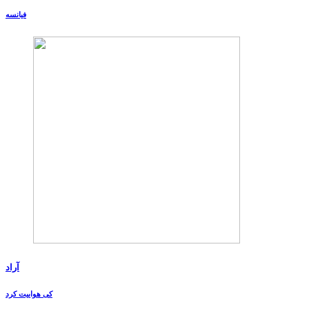
فیانسه
آراد
کی هواییت کرد