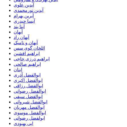
آیدین علوی
آیدین نورمحمدی
آیرین بهرام
آیسا حیدری
آینا بند
آیهان
آیهان راد
آیهان و نامیک
ائلخان گوی سس
ابراهیم افشین
ابراهیم درزی حاجی
ابراهیم صالحی
ابنان
ابوالفضل آذری
ابوالفضل اکبری
ابوالفضل رزاقی
ابوالفضل رضوانی
ابوالفضل سیفی
ابوالفضل شیروانی
ابوالفضل مهربان
ابوالفضل موسوی
ابولفضل رضوانی
ابی بهبودی