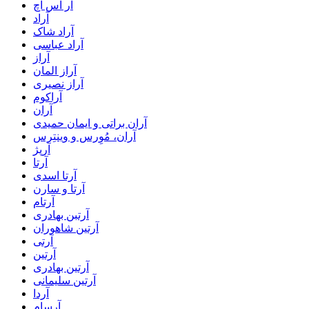
آر اس اچ
آراد
آراد شاک
آراد عباسی
آراز
آراز المان
آراز نصیری
آراکوم
آران
آران براتی و ایمان حمیدی
آران، مُوِرس و وینتِرس
آرپژ
آرتا
آرتا اسدی
آرتا و سارن
آرتام
آرتبن بهادری
آرتين شاهوران
آرتی
آرتین
آرتین بهادری
آرتین سلیمانی
آردا
آرسام