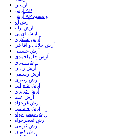
آرسین
آرش AP
آرش AP و مسیح
آرش آج
آرش آرام
آرش ای پی
آرش تشکری
آرش جلالی و آقا فرا
آرش حسینی
آرش خان احمدی
آرش داوری
آرش رادان
آرش رستمى
آرش رضوی
آرش شعبانی
آرش عزیزی
آرش عنقا
آرش فرخزاد
آرش قاسمی
آرش قیصر خواه
آرش قیصرخواه
آرش کریمی
آرش کیهان