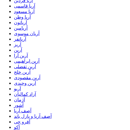
آریا فردین
آریا قاسمی
آریا مسعود
آریا وطن
آریاتون
آریامین
آریان موسوی
آریانفر
آریز
آرین
آرین آرا
آرین ابراهیمی
آرین تفضلی
آرین خلج
آرین مقصودی
آرین وحیدی
آریو
آزاد کمالیان
آژمان
آشور
آصف آریا
آصف آریا و پازل باند
آفرو جی
آکو