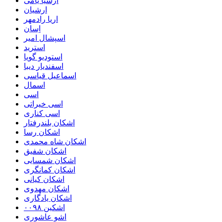
ارشیا یامی
ارشیان
اریا رادمهر
اِسان
اسپشال امیر
استرید
استودیو گویا
اسفندیار دیبا
اسماعیل قیاسی
اسمال
اسی
اسی خیراتی
اسی کناری
اشکان بلندرفتار
اشکان رسا
اشکان شاه محمدی
اشکان شفیق
اشکان شمسایی
اشکان‌ کمانگری
اشکان کیانی
اشکان مهدوی
اشکان یادگاری
اشکین ۰۰۹۸
اشو عاشوری