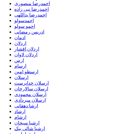
احمدرضا منصوری
احمدرضا نبی زاده
احمدرضا یداللهی
احمدسولو
احمو سولو
ادریس رمضانی
ادمان
اردلان
اردلان افشار
اردلان لاوان
ارس
ارسام
ارسطو امین
ارسلان
ارسلان خداپرست
ارسلان سالارخان
ارسلان محمودی
ارسلان میردادی
ارشا دهقانی
ارشاد
ارشام
ارشیا سبحان
ارشیا شالی بیک