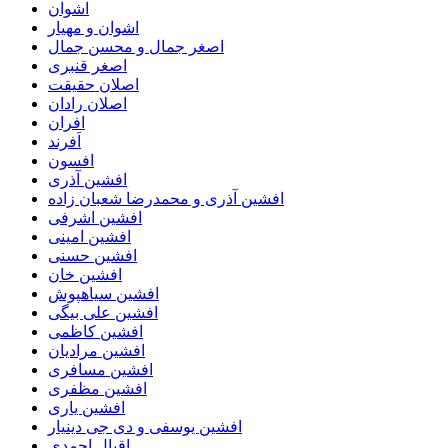
اشوان
اشوان و مهیار
اصغر جمال و محسن جمال
اصغر قنبری
اصلان حقیقت
اصلان رادان
افران
اَفرند
افسون
افشین آذری
افشین آذری و محمدرضا شعبان زاده
افشین اشرفی
افشین امینی
افشین حسنی
افشین خان
افشین سیاهپوش
افشین علی بیگی
افشین کاظمی
افشین مرادیان
افشین مسافری
افشین مظفری
افشین یاری
افشین یوسفی و دی جی دینیار
اقبال احمدی