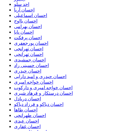
احد سلو
احسان آریا
احسان اسماعیلی
احسان بااوج
احسان بهرامی
احسان پایا
احسان پرفکت
احسان پورجعفری
احسان تهرانجی
احسان تهرانچی
احسان جمشیدی
احسان حسینی راد
احسان حیدری
احسان حیدری و امید دارابی
احسان خواجه امیری
احسان خواجه امیری و دارکوب
احسان درستكار و فرهاد شيرى
احسان دریادل
احسان دیاکو و فرزاد دیاکو
احسان طاها
احسان طهرانچی
احسان عبدی
احسان غفاری