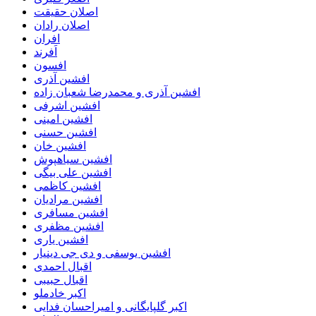
اصلان حقیقت
اصلان رادان
افران
اَفرند
افسون
افشین آذری
افشین آذری و محمدرضا شعبان زاده
افشین اشرفی
افشین امینی
افشین حسنی
افشین خان
افشین سیاهپوش
افشین علی بیگی
افشین کاظمی
افشین مرادیان
افشین مسافری
افشین مظفری
افشین یاری
افشین یوسفی و دی جی دینیار
اقبال احمدی
اقبال حبیبی
اکبر خادملو
اکبر گلپایگانی و امیراحسان فدایی