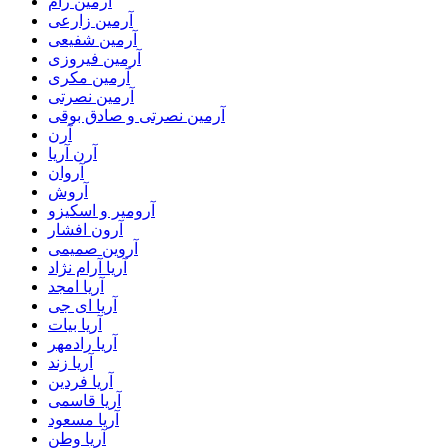
آرمین رام
آرمین زارعی
آرمین شفیعی
آرمین فیروزی
آرمین مکری
آرمین نصرتی
آرمین نصرتی و صادق بوقی
آرن
آرن آریا
آروان
آروش
آرومیر و اسکیزو
آرون افشار
آروین صمیمی
آریا آرام نژاد
آریا امجد
آریا ای جی
آریا بیات
آریا رادمهر
آریا زند
آریا فردین
آریا قاسمی
آریا مسعود
آریا وطن