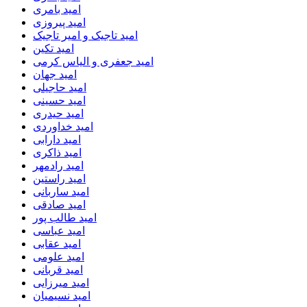
امید بامری
امید پیروزی
امید تاجیک و امیر تاجیک
امید تکین
امید جعفری و الیاس کرمی
امید جهان
امید حاجیلی
امید حسینی
امید حیدری
امید خداوردی
امید دارابی
امید ذاکری
امید رادمهر
امید راستین
امید ساربانی
امید صادقی
امید طالب پور
امید عباسی
امید عقابی
امید علومی
امید قربانی
امید میرزایی
امید نسیمیان