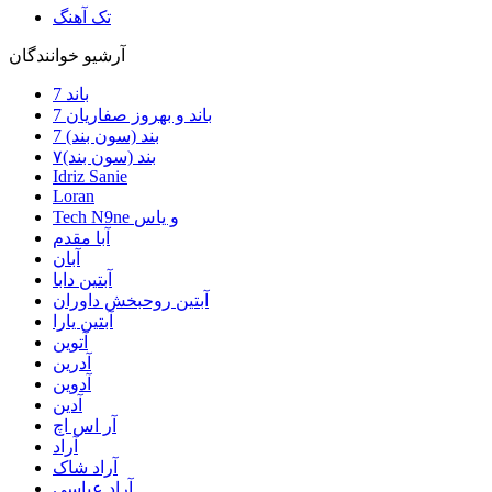
تک آهنگ
آرشیو خوانندگان
7 باند
7 باند و بهروز صفاریان
7 بند (سون بند)
۷بند (سون بند)
Idriz Sanie
Loran
Tech N9ne و یاس
آبا مقدم
آبان
آبتین دابا
آبتین روحبخش داوران
آبتین یارا
آتوین
آدرین
آدوین
آدین
آر اس اچ
آراد
آراد شاک
آراد عباسی