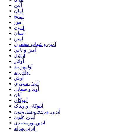
آلین
آمان
آمانج
آمور
آمون
آمیان
آمین
آمین و شهاب مظفری
آمین و یاس
آنوئیل
آواتار
آوامهر بند
آوای زند
آوش
آوش سپهری
آوید و صفایی
آیان
آیتوکان
آیتوکان و ویناک
آیدین بهزادی و شارومین
آیدین علوی
آیدین نورمحمدی
آیرین بهرام