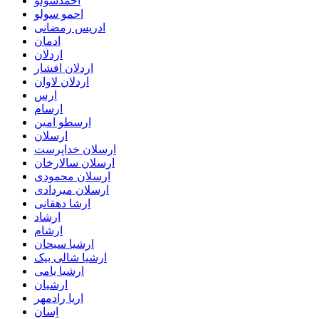
احمدسولو
احمو سولو
ادریس رمضانی
ادمان
اردلان
اردلان افشار
اردلان لاوان
ارس
ارسام
ارسطو امین
ارسلان
ارسلان خداپرست
ارسلان سالارخان
ارسلان محمودی
ارسلان میردادی
ارشا دهقانی
ارشاد
ارشام
ارشیا سبحان
ارشیا شالی بیک
ارشیا یامی
ارشیان
اریا رادمهر
اِسان