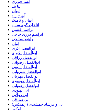
آیسا حیدری
آینا بند
آیهان
آیهان راد
آیهان و نامیک
ائلخان گوی سس
ابراهیم افشین
ابراهیم درزی حاجی
ابراهیم صالحی
ابنان
ابوالفضل آذری
ابوالفضل اکبری
ابوالفضل رزاقی
ابوالفضل رضوانی
ابوالفضل سیفی
ابوالفضل شیروانی
ابوالفضل مهربان
ابوالفضل موسوی
ابولفضل رضوانی
ابی بهبودی
ابی دولابی
ابی صادقی
ابی و فرشاد جمشیدی (ریمیکس)
اپیکور