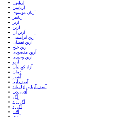
آریاتون
آریامین
آریان موسوی
آریانفر
آریز
آرین
آرین آرا
آرین ابراهیمی
آرین تفضلی
آرین خلج
آرین مقصودی
آرین وحیدی
آریو
آزاد کمالیان
آژمان
آشور
آصف آریا
آصف آریا و پازل باند
آفرو جی
آکو
آکو آزاد
آکورد
آلان
آلزی