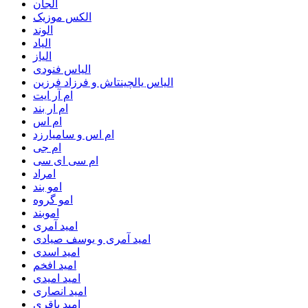
الجان
الکس موزیک
الوند
الیاد
الیاز
الیاس فنودی
الیاس یالچینتاش و فرزاد فرزین
ام آر ایت
ام‌ ار بند
ام اس
ام اس و سامیارزد
ام جی
ام سی ای سی
امراد
امو بند
امو گروه
اموبند
امید آمری
امید آمری و یوسف صیادی
امید اسدی
امید افخم
امید امیدی
امید انصاری
امید باقری