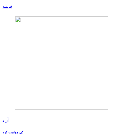
فیانسه
آراد
کی هواییت کرد