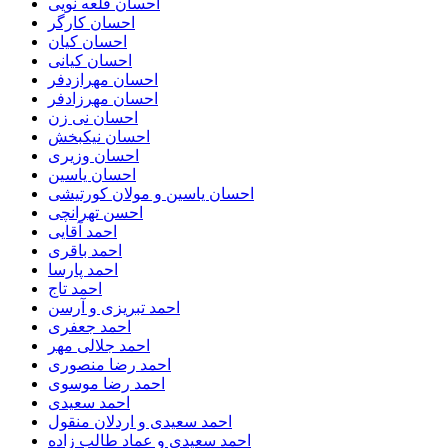
احسان قلعه نویی
احسان کارگر
احسان کیان
احسان کیانی
احسان مهرازدفر
احسان مهرزادفر
احسان نی زن
احسان نیکبخش
احسان وزیری
احسان یاسین
احسان یاسین و مولان کورتیشی
احسن تهرانچی
احمد آقایی
احمد باقری
احمد پارسا
احمد تاج
احمد تبریزی و آرسن
احمد جعفری
احمد جلالی مهر
احمد رضا منصوری
احمد رضا موسوی
احمد سعیدی
احمد سعیدی و اردلان منقول
احمد سعیدی و عماد طالب زاده