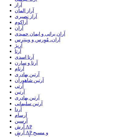
آراز
آراز المان
آراز نصیری
آراکوم
آران
آران براتی و ایمان حمیدی
آران، مُوِرس و وینتِرس
آرپژ
آرتا
آرتا اسدی
آرتا و سارن
آرتام
آرتبن بهادری
آرتين شاهوران
آرتی
آرتین
آرتین بهادری
آرتین سلیمانی
آردا
آرسام
آرسین
آرش AP
آرش AP و مسیح