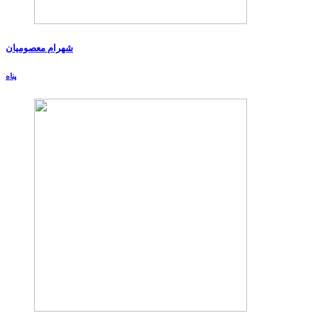
شهرام معصومیان
پناه