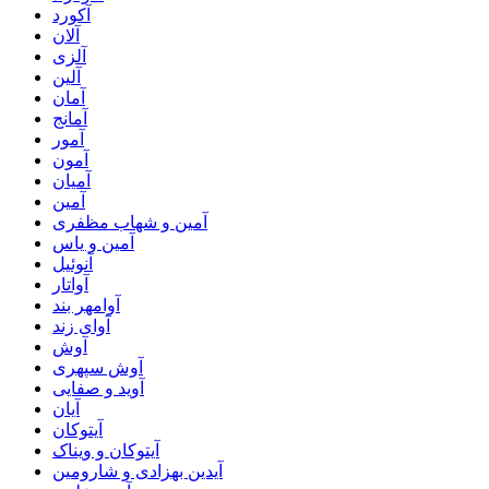
آکورد
آلان
آلزی
آلین
آمان
آمانج
آمور
آمون
آمیان
آمین
آمین و شهاب مظفری
آمین و یاس
آنوئیل
آواتار
آوامهر بند
آوای زند
آوش
آوش سپهری
آوید و صفایی
آیان
آیتوکان
آیتوکان و ویناک
آیدین بهزادی و شارومین