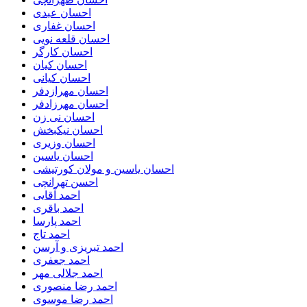
احسان عبدی
احسان غفاری
احسان قلعه نویی
احسان کارگر
احسان کیان
احسان کیانی
احسان مهرازدفر
احسان مهرزادفر
احسان نی زن
احسان نیکبخش
احسان وزیری
احسان یاسین
احسان یاسین و مولان کورتیشی
احسن تهرانچی
احمد آقایی
احمد باقری
احمد پارسا
احمد تاج
احمد تبریزی و آرسن
احمد جعفری
احمد جلالی مهر
احمد رضا منصوری
احمد رضا موسوی