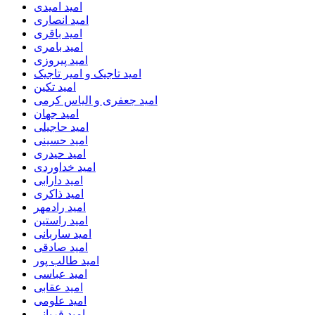
امید امیدی
امید انصاری
امید باقری
امید بامری
امید پیروزی
امید تاجیک و امیر تاجیک
امید تکین
امید جعفری و الیاس کرمی
امید جهان
امید حاجیلی
امید حسینی
امید حیدری
امید خداوردی
امید دارابی
امید ذاکری
امید رادمهر
امید راستین
امید ساربانی
امید صادقی
امید طالب پور
امید عباسی
امید عقابی
امید علومی
امید قربانی