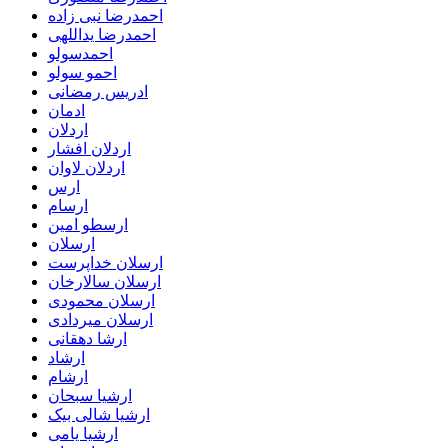
احمدرضا نبی زاده
احمدرضا یداللهی
احمدسولو
احمو سولو
ادریس رمضانی
ادمان
اردلان
اردلان افشار
اردلان لاوان
ارس
ارسام
ارسطو امین
ارسلان
ارسلان خداپرست
ارسلان سالارخان
ارسلان محمودی
ارسلان میردادی
ارشا دهقانی
ارشاد
ارشام
ارشیا سبحان
ارشیا شالی بیک
ارشیا یامی