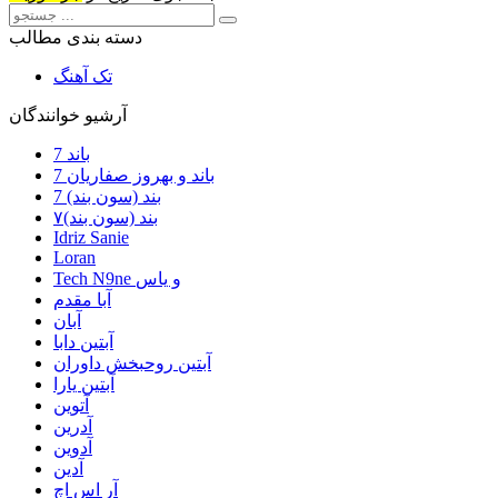
دسته بندی مطالب
تک آهنگ
آرشیو خوانندگان
7 باند
7 باند و بهروز صفاریان
7 بند (سون بند)
۷بند (سون بند)
Idriz Sanie
Loran
Tech N9ne و یاس
آبا مقدم
آبان
آبتین دابا
آبتین روحبخش داوران
آبتین یارا
آتوین
آدرین
آدوین
آدین
آر اس اچ