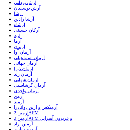
آرش یزدانی
آرش یوسفیان
آرشا
آرشا رادین
آرشاه
آرکان حسینی
آرم
آرما
آرمان
آرمان آوا
آرمان اسماعیلی
آرمان جهانی
آرمان ذویا
آرمان زند
آرمان شهابی
آرمان گرشاسبی
آرمان واحدی
آرمن
آرمند
آرمیکس و ارین دوانادرا
آرمین 2AFM
آرمین 2AFM و فریدون آسرایی
آرمین آراد
آرمین بابادی