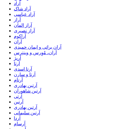
آراد
آراد شاک
آراد عباسی
آراز
آراز المان
آراز نصیری
آراکوم
آران
آران براتی و ایمان حمیدی
آران، مُوِرس و وینتِرس
آرپژ
آرتا
آرتا اسدی
آرتا و سارن
آرتام
آرتبن بهادری
آرتين شاهوران
آرتی
آرتین
آرتین بهادری
آرتین سلیمانی
آردا
آرسام