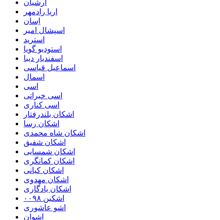
ارشیان
اریا رادمهر
اِسان
اسپشال امیر
استرید
استودیو گویا
اسفندیار دیبا
اسماعیل قیاسی
اسمال
اسی
اسی خیراتی
اسی کناری
اشکان بلندرفتار
اشکان رسا
اشکان شاه محمدی
اشکان شفیق
اشکان شمسایی
اشکان‌ کمانگری
اشکان کیانی
اشکان مهدوی
اشکان یادگاری
اشکین ۰۰۹۸
اشو عاشوری
اشوان