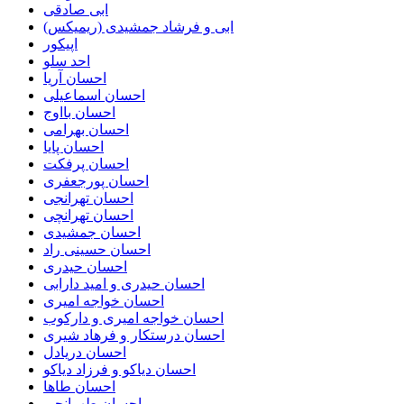
ابی صادقی
ابی و فرشاد جمشیدی (ریمیکس)
اپیکور
احد سلو
احسان آریا
احسان اسماعیلی
احسان بااوج
احسان بهرامی
احسان پایا
احسان پرفکت
احسان پورجعفری
احسان تهرانجی
احسان تهرانچی
احسان جمشیدی
احسان حسینی راد
احسان حیدری
احسان حیدری و امید دارابی
احسان خواجه امیری
احسان خواجه امیری و دارکوب
احسان درستكار و فرهاد شيرى
احسان دریادل
احسان دیاکو و فرزاد دیاکو
احسان طاها
احسان طهرانچی