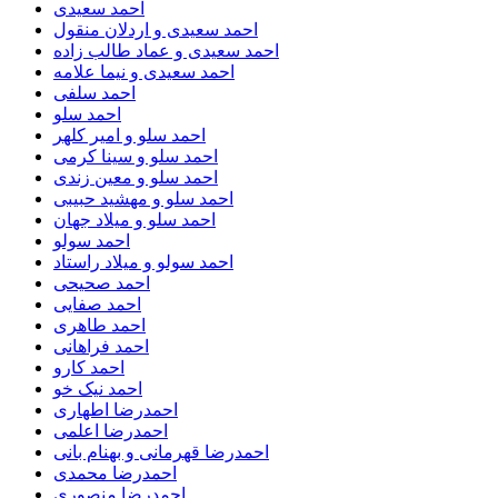
احمد سعیدی
احمد سعیدی و اردلان منقول
احمد سعیدی و عماد طالب زاده
احمد سعیدی و نیما علامه
احمد سلفی
احمد سلو
احمد سلو و امیر کلهر
احمد سلو و سینا کرمی
احمد سلو و معین زندی
احمد سلو و مهشید حبیبی
احمد سلو و میلاد جهان
احمد سولو
احمد سولو و میلاد راستاد
احمد صحیحی
احمد صفایی
احمد طاهری
احمد فراهانی
احمد کارو
احمد نیک خو
احمدرضا اطهاری
احمدرضا اعلمی
احمدرضا قهرمانی و بهنام بانی
احمدرضا محمدی
احمدرضا منصوری