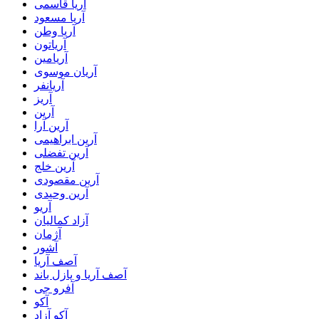
آریا قاسمی
آریا مسعود
آریا وطن
آریاتون
آریامین
آریان موسوی
آریانفر
آریز
آرین
آرین آرا
آرین ابراهیمی
آرین تفضلی
آرین خلج
آرین مقصودی
آرین وحیدی
آریو
آزاد کمالیان
آژمان
آشور
آصف آریا
آصف آریا و پازل باند
آفرو جی
آکو
آکو آزاد