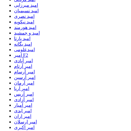
امید میرزایی
امید نسیمیان
امید نصری
امید نیکویه
امید هورمند
امید و جمشید
امید یارتا
امید یگانه
امیدعلومی
امیر F2
امیر آبادی
امیر آرتام
امیر آرسام
امیر آرسین
امیر آرمان
امیر آریا
امیر آریس
امیر آزادی
امیر آمیار
امیر ابدی
امیر اران
امیر ارسلان
امیر اکبری