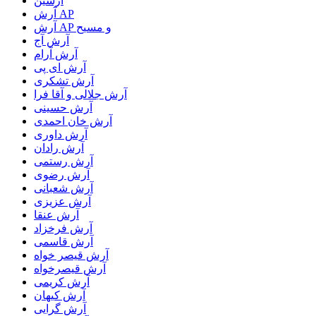
آرسین
آرش AP
آرش AP و مسیح
آرش آج
آرش آرام
آرش ای پی
آرش تشکری
آرش جلالی و آقا فرا
آرش حسینی
آرش خان احمدی
آرش داوری
آرش رادان
آرش رستمى
آرش رضوی
آرش شعبانی
آرش عزیزی
آرش عنقا
آرش فرخزاد
آرش قاسمی
آرش قیصر خواه
آرش قیصرخواه
آرش کریمی
آرش کیهان
آرش گرایی