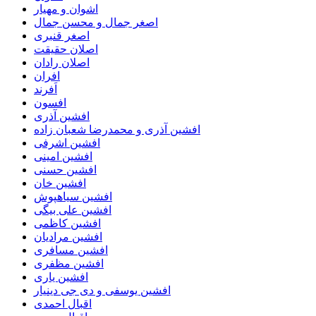
اشوان و مهیار
اصغر جمال و محسن جمال
اصغر قنبری
اصلان حقیقت
اصلان رادان
افران
اَفرند
افسون
افشین آذری
افشین آذری و محمدرضا شعبان زاده
افشین اشرفی
افشین امینی
افشین حسنی
افشین خان
افشین سیاهپوش
افشین علی بیگی
افشین کاظمی
افشین مرادیان
افشین مسافری
افشین مظفری
افشین یاری
افشین یوسفی و دی جی دینیار
اقبال احمدی