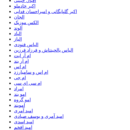
اقبال حبیبی
اکبر خادملو
اکبر گلپایگانی و امیراحسان فدایی
الجان
الکس موزیک
الوند
الیاد
الیاز
الیاس فنودی
الیاس یالچینتاش و فرزاد فرزین
ام آر ایت
ام‌ ار بند
ام اس
ام اس و سامیارزد
ام جی
ام سی ای سی
امراد
امو بند
امو گروه
اموبند
امید آمری
امید آمری و یوسف صیادی
امید اسدی
امید افخم