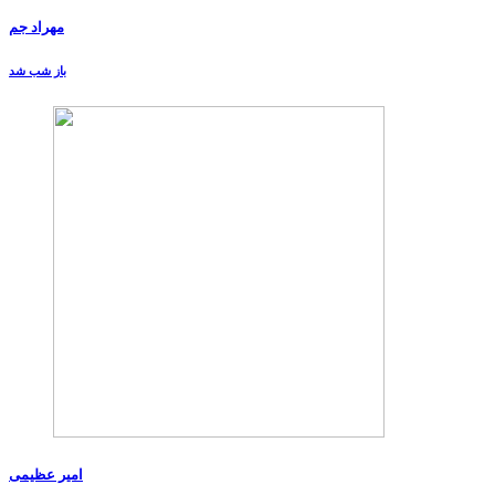
مهراد جم
باز شب شد
امیر عظیمی