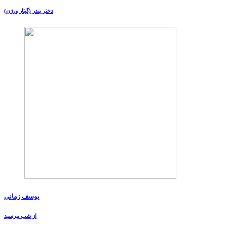
دختر بندر (گیتار ورژن)
یوسف زمانی
از شب بپرسید