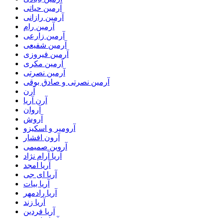
آرمین حیاتی
آرمین رازانی
آرمین رام
آرمین زارعی
آرمین شفیعی
آرمین فیروزی
آرمین مکری
آرمین نصرتی
آرمین نصرتی و صادق بوقی
آرن
آرن آریا
آروان
آروش
آرومیر و اسکیزو
آرون افشار
آروین صمیمی
آریا آرام نژاد
آریا امجد
آریا ای جی
آریا بیات
آریا رادمهر
آریا زند
آریا فردین