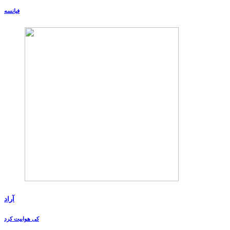
فیانسه
آراد
کی هواییت کرد