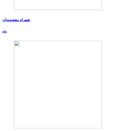
شهرام معصومیان
پناه