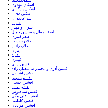
اشکان مهدوی
اشکان یادگاری
اشکین ۰۰۹۸
اشو عاشوری
اشوان
اشوان و مهیار
اصغر جمال و محسن جمال
اصغر قنبری
اصلان حقیقت
اصلان رادان
افران
اَفرند
افسون
افشین آذری
افشین آذری و محمدرضا شعبان زاده
افشین اشرفی
افشین امینی
افشین حسنی
افشین خان
افشین سیاهپوش
افشین علی بیگی
افشین کاظمی
افشین مرادیان