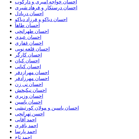
احسان خواجه امیری و دارکوب
احسان درستكار و فرهاد شيرى
احسان دریادل
احسان دیاکو و فرزاد دیاکو
احسان طاها
احسان طهرانچی
احسان عبدی
احسان غفاری
احسان قلعه نویی
احسان کارگر
احسان کیان
احسان کیانی
احسان مهرازدفر
احسان مهرزادفر
احسان نی زن
احسان نیکبخش
احسان وزیری
احسان یاسین
احسان یاسین و مولان کورتیشی
احسن تهرانچی
احمد آقایی
احمد باقری
احمد پارسا
احمد تاج