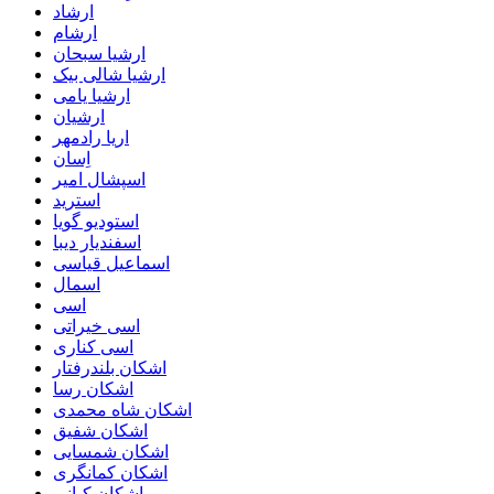
ارشاد
ارشام
ارشیا سبحان
ارشیا شالی بیک
ارشیا یامی
ارشیان
اریا رادمهر
اِسان
اسپشال امیر
استرید
استودیو گویا
اسفندیار دیبا
اسماعیل قیاسی
اسمال
اسی
اسی خیراتی
اسی کناری
اشکان بلندرفتار
اشکان رسا
اشکان شاه محمدی
اشکان شفیق
اشکان شمسایی
اشکان‌ کمانگری
اشکان کیانی