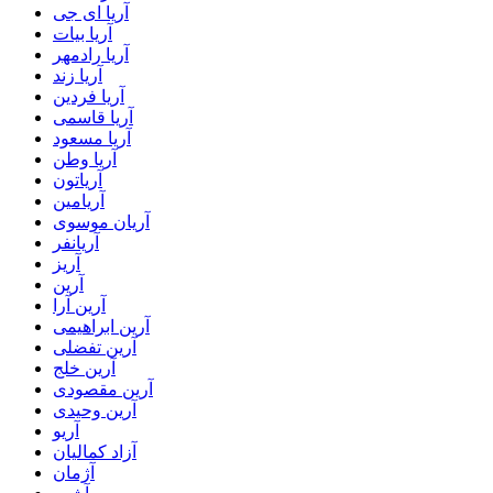
آریا ای جی
آریا بیات
آریا رادمهر
آریا زند
آریا فردین
آریا قاسمی
آریا مسعود
آریا وطن
آریاتون
آریامین
آریان موسوی
آریانفر
آریز
آرین
آرین آرا
آرین ابراهیمی
آرین تفضلی
آرین خلج
آرین مقصودی
آرین وحیدی
آریو
آزاد کمالیان
آژمان