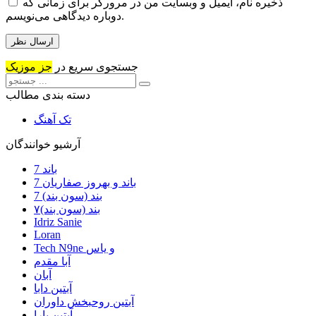
ذخیره نام، ایمیل و وبسایت من در مرورگر برای زمانی که
دوباره دیدگاهی می‌نویسم.
جستجوی سریع در
جز موزیک
دسته بندی مطالب
تک آهنگ
آرشیو خوانندگان
7 باند
7 باند و بهروز صفاریان
7 بند (سون بند)
۷بند (سون بند)
Idriz Sanie
Loran
Tech N9ne و یاس
آبا مقدم
آبان
آبتین دابا
آبتین روحبخش داوران
آبتین یارا