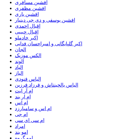
افشین مسافری
افشین مظفری
افشین یاری
افشین یوسفی و دی جی دینیار
اقبال احمدی
اقبال حبیبی
اکبر خادملو
اکبر گلپایگانی و امیراحسان فدایی
الجان
الکس موزیک
الوند
الیاد
الیاز
الیاس فنودی
الیاس یالچینتاش و فرزاد فرزین
ام آر ایت
ام‌ ار بند
ام اس
ام اس و سامیارزد
ام جی
ام سی ای سی
امراد
امو بند
امو گروه