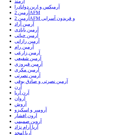
آرمند
آرمیکس و ارین دوانادرا
آرمین 2AFM
آرمین 2AFM و فریدون آسرایی
آرمین آراد
آرمین بابادی
آرمین حیاتی
آرمین رازانی
آرمین رام
آرمین زارعی
آرمین شفیعی
آرمین فیروزی
آرمین مکری
آرمین نصرتی
آرمین نصرتی و صادق بوقی
آرن
آرن آریا
آروان
آروش
آرومیر و اسکیزو
آرون افشار
آروین صمیمی
آریا آرام نژاد
آریا امجد