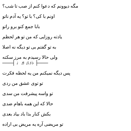
مگه دیوونم که دعوا کنم از صب تا شب؟
اونم با کی؟ با تو؟ یه آدم ناتو
بابا جمع کنو برو راتو
یادته روزایی که من تو هر لحظم
به تو گفتم بی تو دیگه نه اصلا
ولی حالا رسیدم به مرز سکته
───┤ ♩♬♫♪♭ ├───
پس دیگه نمیکنم من یه لحظه فکرت
تو توی عشق من ردی
تو واسه پیشرفت من سدی
حالا که این همه باهام ضدی
بکش کنار بذا باد بیاد بعدی
تو مریضی آره یه مریض بی اراده