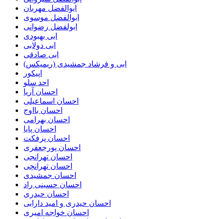
ابوالفضل مهربان
ابوالفضل موسوی
ابولفضل رضوانی
ابی بهبودی
ابی دولابی
ابی صادقی
ابی و فرشاد جمشیدی (ریمیکس)
اپیکور
احد سلو
احسان آریا
احسان اسماعیلی
احسان بااوج
احسان بهرامی
احسان پایا
احسان پرفکت
احسان پورجعفری
احسان تهرانجی
احسان تهرانچی
احسان جمشیدی
احسان حسینی راد
احسان حیدری
احسان حیدری و امید دارابی
احسان خواجه امیری