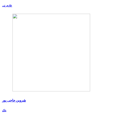
عادی نی
شروین حاجی پور
پتک