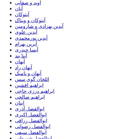
آوید و صفایی
آیان
آیتوکان
آیتوکان و ویناک
آیدین بهزادی و شارومین
آیدین علوی
آیدین نورمحمدی
آیرین بهرام
آیسا حیدری
آینا بند
آیهان
آیهان راد
آیهان و نامیک
ائلخان گوی سس
ابراهیم افشین
ابراهیم درزی حاجی
ابراهیم صالحی
ابنان
ابوالفضل آذری
ابوالفضل اکبری
ابوالفضل رزاقی
ابوالفضل رضوانی
ابوالفضل سیفی
ابوالفضل شیروانی