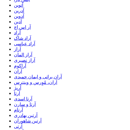
آتوین
آدرین
آدوین
آدین
آر اس اچ
آراد
آراد شاک
آراد عباسی
آراز
آراز المان
آراز نصیری
آراکوم
آران
آران براتی و ایمان حمیدی
آران، مُوِرس و وینتِرس
آرپژ
آرتا
آرتا اسدی
آرتا و سارن
آرتام
آرتبن بهادری
آرتين شاهوران
آرتی