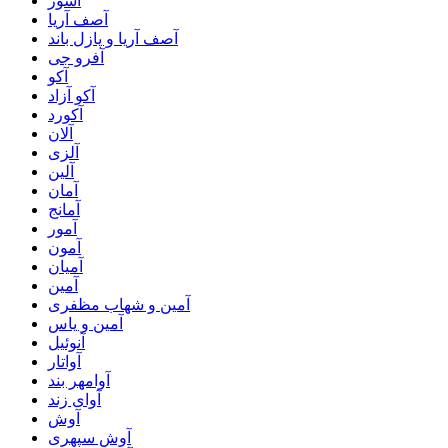
آشور
آصف آریا
آصف آریا و پازل باند
آفرو جی
آکو
آکو آزاد
آکورد
آلان
آلزی
آلین
آمان
آمانج
آمور
آمون
آمیان
آمین
آمین و شهاب مظفری
آمین و یاس
آنوئیل
آواتار
آوامهر بند
آوای زند
آوش
آوش سپهری