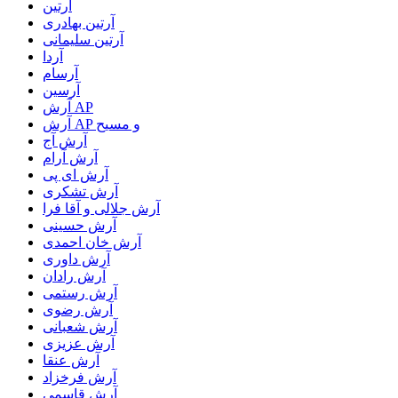
آرتین
آرتین بهادری
آرتین سلیمانی
آردا
آرسام
آرسین
آرش AP
آرش AP و مسیح
آرش آج
آرش آرام
آرش ای پی
آرش تشکری
آرش جلالی و آقا فرا
آرش حسینی
آرش خان احمدی
آرش داوری
آرش رادان
آرش رستمى
آرش رضوی
آرش شعبانی
آرش عزیزی
آرش عنقا
آرش فرخزاد
آرش قاسمی