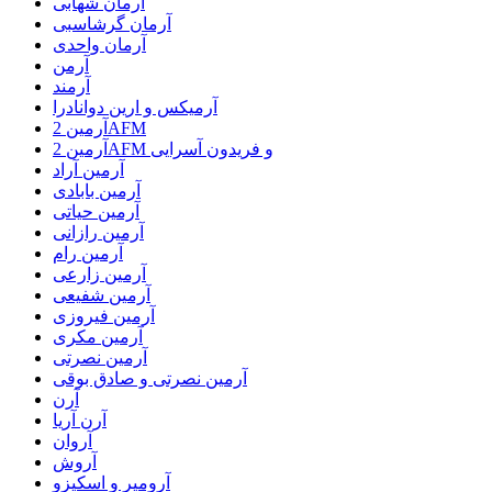
آرمان شهابی
آرمان گرشاسبی
آرمان واحدی
آرمن
آرمند
آرمیکس و ارین دوانادرا
آرمین 2AFM
آرمین 2AFM و فریدون آسرایی
آرمین آراد
آرمین بابادی
آرمین حیاتی
آرمین رازانی
آرمین رام
آرمین زارعی
آرمین شفیعی
آرمین فیروزی
آرمین مکری
آرمین نصرتی
آرمین نصرتی و صادق بوقی
آرن
آرن آریا
آروان
آروش
آرومیر و اسکیزو