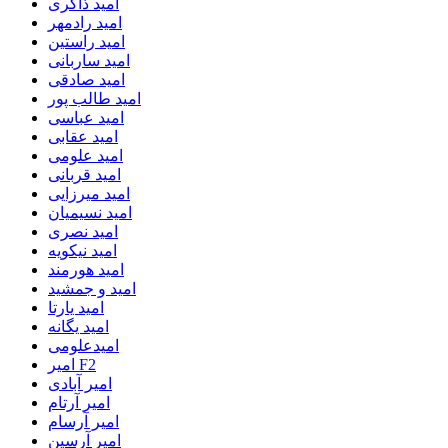
امید ذاکری
امید رادمهر
امید راستین
امید ساربانی
امید صادقی
امید طالب پور
امید عباسی
امید عقابی
امید علومی
امید قربانی
امید میرزایی
امید نسیمیان
امید نصری
امید نیکویه
امید هورمند
امید و جمشید
امید یارتا
امید یگانه
امیدعلومی
امیر F2
امیر آبادی
امیر آرتام
امیر آرسام
امیر آرسین