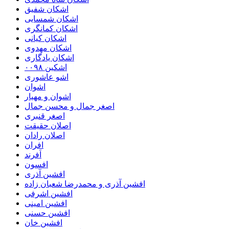
اشکان شفیق
اشکان شمسایی
اشکان‌ کمانگری
اشکان کیانی
اشکان مهدوی
اشکان یادگاری
اشکین ۰۰۹۸
اشو عاشوری
اشوان
اشوان و مهیار
اصغر جمال و محسن جمال
اصغر قنبری
اصلان حقیقت
اصلان رادان
افران
اَفرند
افسون
افشین آذری
افشین آذری و محمدرضا شعبان زاده
افشین اشرفی
افشین امینی
افشین حسنی
افشین خان