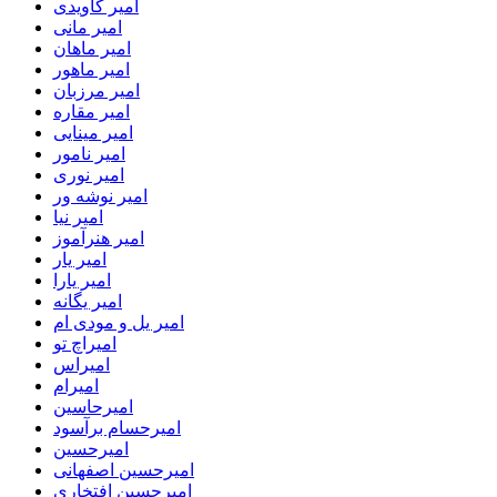
امیر کاویدی
امیر مانی
امیر ماهان
امیر ماهور
امیر مرزبان
امیر مقاره
امیر مینایی
امیر نامور
امیر نوری
امیر نوشه ور
امیر نیا
امیر هنرآموز
امیر یار
امیر یارا
امیر یگانه
امیر یل و مودی ام
امیراچ تو
امیراس
امیرام
امیرحاسین
امیرحسام برآسود
امیرحسین
امیرحسین اصفهانی
امیرحسین افتخاری