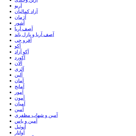
آریو
آزاد کمالیان
آژمان
آشور
آصف آریا
آصف آریا و پازل باند
آفرو جی
آکو
آکو آزاد
آکورد
آلان
آلزی
آلین
آمان
آمانج
آمور
آمون
آمیان
آمین
آمین و شهاب مظفری
آمین و یاس
آنوئیل
آواتار