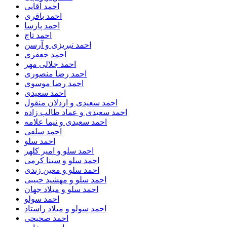
احمد آقایی
احمد باقری
احمد پارسا
احمد تاج
احمد تبریزی و آرسن
احمد جعفری
احمد جلالی مهر
احمد رضا منصوری
احمد رضا موسوی
احمد سعیدی
احمد سعیدی و اردلان منقول
احمد سعیدی و عماد طالب زاده
احمد سعیدی و نیما علامه
احمد سلفی
احمد سلو
احمد سلو و امیر کلهر
احمد سلو و سینا کرمی
احمد سلو و معین زندی
احمد سلو و مهشید حبیبی
احمد سلو و میلاد جهان
احمد سولو
احمد سولو و میلاد راستاد
احمد صحیحی