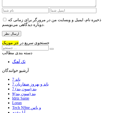
ذخیره نام، ایمیل و وبسایت من در مرورگر برای زمانی که
دوباره دیدگاهی می‌نویسم.
جستجوی سریع در
جز موزیک
دسته بندی مطالب
تک آهنگ
آرشیو خوانندگان
7 باند
7 باند و بهروز صفاریان
7 بند (سون بند)
۷بند (سون بند)
Idriz Sanie
Loran
Tech N9ne و یاس
آبا مقدم