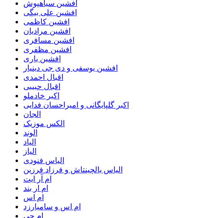
افشین سیاهپوش
افشین علی بیگی
افشین کاظمی
افشین مرادیان
افشین مسافری
افشین مظفری
افشین یاری
افشین یوسفی و دی جی دینیار
اقبال احمدی
اقبال حبیبی
اکبر خادملو
اکبر گلپایگانی و امیراحسان فدایی
الجان
الکس موزیک
الوند
الیاد
الیاز
الیاس فنودی
الیاس یالچینتاش و فرزاد فرزین
ام آر ایت
ام‌ ار بند
ام اس
ام اس و سامیارزد
ام جی