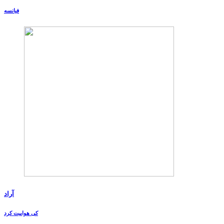
فیانسه
آراد
کی هواییت کرد