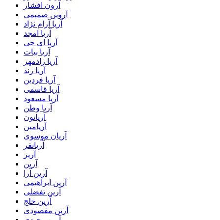
آرون افشار
آروین صمیمی
آریا آرام نژاد
آریا امجد
آریا ای جی
آریا بیات
آریا رادمهر
آریا زند
آریا فردین
آریا قاسمی
آریا مسعود
آریا وطن
آریاتون
آریامین
آریان موسوی
آریانفر
آریز
آرین
آرین آرا
آرین ابراهیمی
آرین تفضلی
آرین خلج
آرین مقصودی
آرین وحیدی