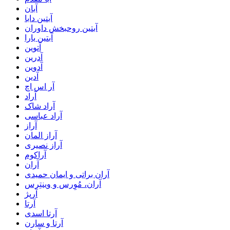
آبان
آبتین دابا
آبتین روحبخش داوران
آبتین یارا
آتوین
آدرین
آدوین
آدین
آر اس اچ
آراد
آراد شاک
آراد عباسی
آراز
آراز المان
آراز نصیری
آراکوم
آران
آران براتی و ایمان حمیدی
آران، مُوِرس و وینتِرس
آرپژ
آرتا
آرتا اسدی
آرتا و سارن