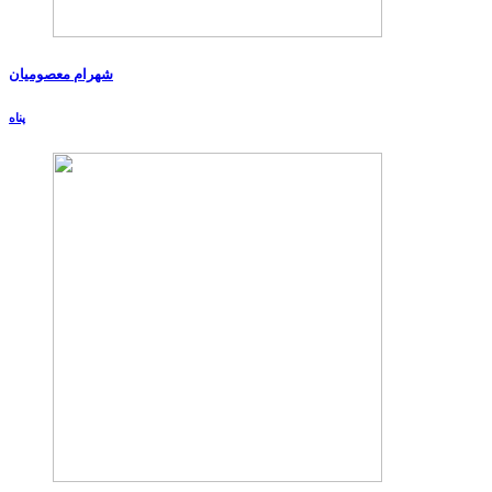
شهرام معصومیان
پناه