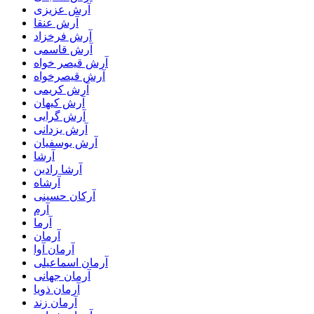
آرش عزیزی
آرش عنقا
آرش فرخزاد
آرش قاسمی
آرش قیصر خواه
آرش قیصرخواه
آرش کریمی
آرش کیهان
آرش گرایی
آرش یزدانی
آرش یوسفیان
آرشا
آرشا رادین
آرشاه
آرکان حسینی
آرم
آرما
آرمان
آرمان آوا
آرمان اسماعیلی
آرمان جهانی
آرمان ذویا
آرمان زند