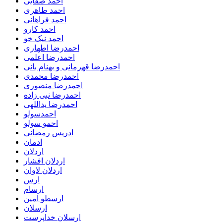
احمد صفایی
احمد طاهری
احمد فراهانی
احمد کارو
احمد نیک خو
احمدرضا اطهاری
احمدرضا اعلمی
احمدرضا قهرمانی و بهنام بانی
احمدرضا محمدی
احمدرضا منصوری
احمدرضا نبی زاده
احمدرضا یداللهی
احمدسولو
احمو سولو
ادریس رمضانی
ادمان
اردلان
اردلان افشار
اردلان لاوان
ارس
ارسام
ارسطو امین
ارسلان
ارسلان خداپرست