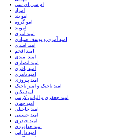
ام سی ای سی
امراد
امو بند
امو گروه
اموبند
امید آمری
امید آمری و یوسف صیادی
امید اسدی
امید افخم
امید امیدی
امید انصاری
امید باقری
امید بامری
امید پیروزی
امید تاجیک و امیر تاجیک
امید تکین
امید جعفری و الیاس کرمی
امید جهان
امید حاجیلی
امید حسینی
امید حیدری
امید خداوردی
امید دارابی