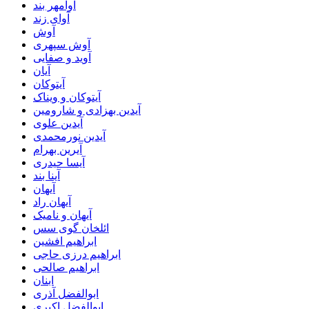
آوامهر بند
آوای زند
آوش
آوش سپهری
آوید و صفایی
آیان
آیتوکان
آیتوکان و ویناک
آیدین بهزادی و شارومین
آیدین علوی
آیدین نورمحمدی
آیرین بهرام
آیسا حیدری
آینا بند
آیهان
آیهان راد
آیهان و نامیک
ائلخان گوی سس
ابراهیم افشین
ابراهیم درزی حاجی
ابراهیم صالحی
ابنان
ابوالفضل آذری
ابوالفضل اکبری