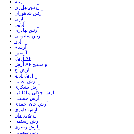
آرتام
آرتبن بهادری
آرتين شاهوران
آرتی
آرتین
آرتین بهادری
آرتین سلیمانی
آردا
آرسام
آرسین
آرش AP
آرش AP و مسیح
آرش آج
آرش آرام
آرش ای پی
آرش تشکری
آرش جلالی و آقا فرا
آرش حسینی
آرش خان احمدی
آرش داوری
آرش رادان
آرش رستمى
آرش رضوی
آرش شعبانی