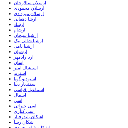
ارسلان سالارخان
ارسلان محمودی
ارسلان میردادی
ارشا دهقانی
ارشاد
ارشام
ارشیا سبحان
ارشیا شالی بیک
ارشیا یامی
ارشیان
اریا رادمهر
اِسان
اسپشال امیر
استرید
استودیو گویا
اسفندیار دیبا
اسماعیل قیاسی
اسمال
اسی
اسی خیراتی
اسی کناری
اشکان بلندرفتار
اشکان رسا
اشکان شاه محمدی