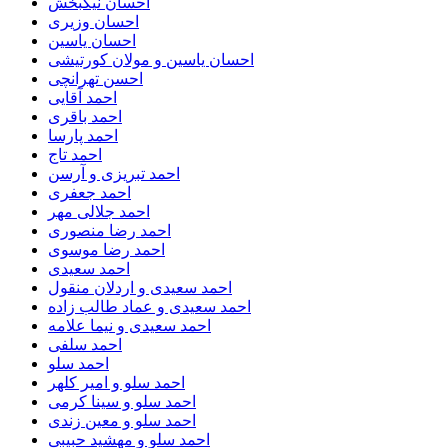
احسان نیکبخش
احسان وزیری
احسان یاسین
احسان یاسین و مولان کورتیشی
احسن تهرانچی
احمد آقایی
احمد باقری
احمد پارسا
احمد تاج
احمد تبریزی و آرسن
احمد جعفری
احمد جلالی مهر
احمد رضا منصوری
احمد رضا موسوی
احمد سعیدی
احمد سعیدی و اردلان منقول
احمد سعیدی و عماد طالب زاده
احمد سعیدی و نیما علامه
احمد سلفی
احمد سلو
احمد سلو و امیر کلهر
احمد سلو و سینا کرمی
احمد سلو و معین زندی
احمد سلو و مهشید حبیبی