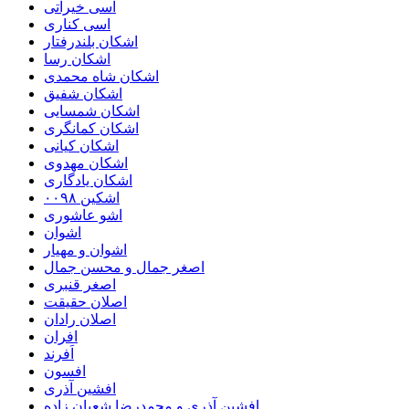
اسی خیراتی
اسی کناری
اشکان بلندرفتار
اشکان رسا
اشکان شاه محمدی
اشکان شفیق
اشکان شمسایی
اشکان‌ کمانگری
اشکان کیانی
اشکان مهدوی
اشکان یادگاری
اشکین ۰۰۹۸
اشو عاشوری
اشوان
اشوان و مهیار
اصغر جمال و محسن جمال
اصغر قنبری
اصلان حقیقت
اصلان رادان
افران
اَفرند
افسون
افشین آذری
افشین آذری و محمدرضا شعبان زاده