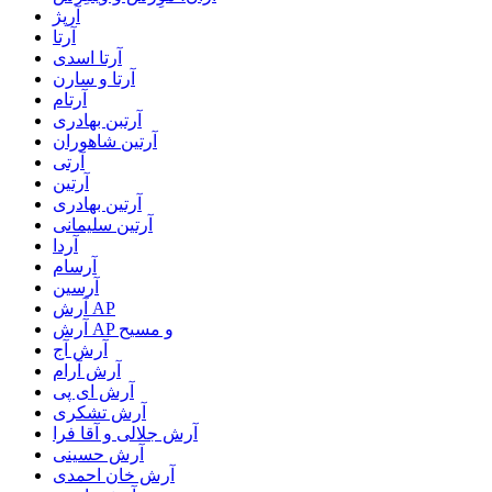
آرپژ
آرتا
آرتا اسدی
آرتا و سارن
آرتام
آرتبن بهادری
آرتين شاهوران
آرتی
آرتین
آرتین بهادری
آرتین سلیمانی
آردا
آرسام
آرسین
آرش AP
آرش AP و مسیح
آرش آج
آرش آرام
آرش ای پی
آرش تشکری
آرش جلالی و آقا فرا
آرش حسینی
آرش خان احمدی