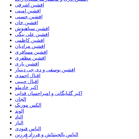
افشین اشرفی
افشین امینی
افشین حسنی
افشین خان
افشین سیاهپوش
افشین علی بیگی
افشین کاظمی
افشین مرادیان
افشین مسافری
افشین مظفری
افشین یاری
افشین یوسفی و دی جی دینیار
اقبال احمدی
اقبال حبیبی
اکبر خادملو
اکبر گلپایگانی و امیراحسان فدایی
الجان
الکس موزیک
الوند
الیاد
الیاز
الیاس فنودی
الیاس یالچینتاش و فرزاد فرزین