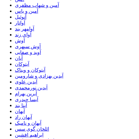
آمین و شهاب مظفری
آمین و یاس
آنوئیل
آواتار
آوامهر بند
آوای زند
آوش
آوش سپهری
آوید و صفایی
آیان
آیتوکان
آیتوکان و ویناک
آیدین بهزادی و شارومین
آیدین علوی
آیدین نورمحمدی
آیرین بهرام
آیسا حیدری
آینا بند
آیهان
آیهان راد
آیهان و نامیک
ائلخان گوی سس
ابراهیم افشین