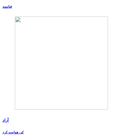
فیانسه
آراد
کی هواییت کرد