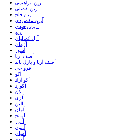
آرین ابراهیمی
آرین تفضلی
آرین خلج
آرین مقصودی
آرین وحیدی
آریو
آزاد کمالیان
آژمان
آشور
آصف آریا
آصف آریا و پازل باند
آفرو جی
آکو
آکو آزاد
آکورد
آلان
آلزی
آلین
آمان
آمانج
آمور
آمون
آمیان
آمین