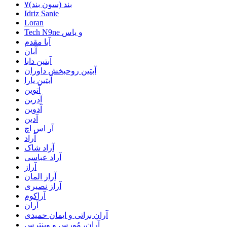
۷بند (سون بند)
Idriz Sanie
Loran
Tech N9ne و یاس
آبا مقدم
آبان
آبتین دابا
آبتین روحبخش داوران
آبتین یارا
آتوین
آدرین
آدوین
آدین
آر اس اچ
آراد
آراد شاک
آراد عباسی
آراز
آراز المان
آراز نصیری
آراکوم
آران
آران براتی و ایمان حمیدی
آران، مُوِرس و وینتِرس