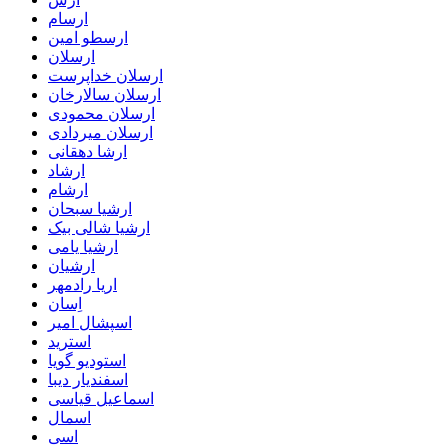
ارسام
ارسطو امین
ارسلان
ارسلان خداپرست
ارسلان سالارخان
ارسلان محمودی
ارسلان میردادی
ارشا دهقانی
ارشاد
ارشام
ارشیا سبحان
ارشیا شالی بیک
ارشیا یامی
ارشیان
اریا رادمهر
اِسان
اسپشال امیر
استرید
استودیو گویا
اسفندیار دیبا
اسماعیل قیاسی
اسمال
اسی