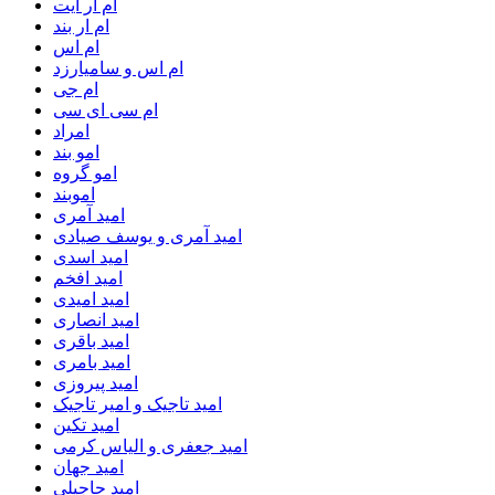
ام آر ایت
ام‌ ار بند
ام اس
ام اس و سامیارزد
ام جی
ام سی ای سی
امراد
امو بند
امو گروه
اموبند
امید آمری
امید آمری و یوسف صیادی
امید اسدی
امید افخم
امید امیدی
امید انصاری
امید باقری
امید بامری
امید پیروزی
امید تاجیک و امیر تاجیک
امید تکین
امید جعفری و الیاس کرمی
امید جهان
امید حاجیلی