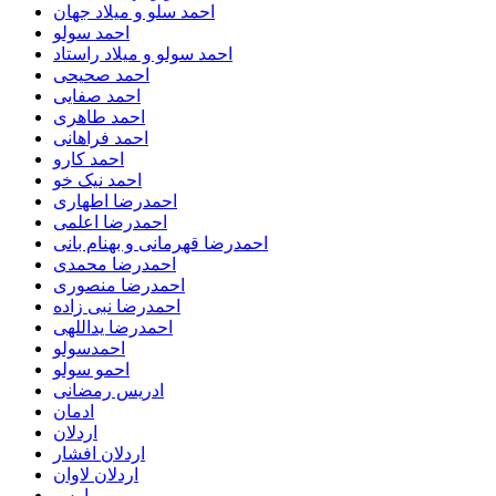
احمد سلو و میلاد جهان
احمد سولو
احمد سولو و میلاد راستاد
احمد صحیحی
احمد صفایی
احمد طاهری
احمد فراهانی
احمد کارو
احمد نیک خو
احمدرضا اطهاری
احمدرضا اعلمی
احمدرضا قهرمانی و بهنام بانی
احمدرضا محمدی
احمدرضا منصوری
احمدرضا نبی زاده
احمدرضا یداللهی
احمدسولو
احمو سولو
ادریس رمضانی
ادمان
اردلان
اردلان افشار
اردلان لاوان
ارس