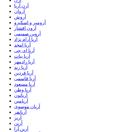
آرن
آرن آریا
آروان
آروش
آرومیر و اسکیزو
آرون افشار
آروین صمیمی
آریا آرام نژاد
آریا امجد
آریا ای جی
آریا بیات
آریا رادمهر
آریا زند
آریا فردین
آریا قاسمی
آریا مسعود
آریا وطن
آریاتون
آریامین
آریان موسوی
آریانفر
آریز
آرین
آرین آرا