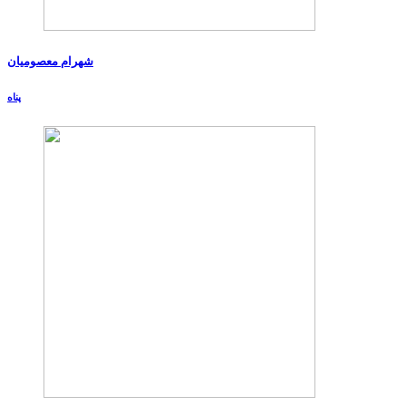
شهرام معصومیان
پناه