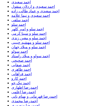
احمد سعیدی
احمد سعیدی و اردلان منقول
احمد سعیدی و عماد طالب زاده
احمد سعیدی و نیما علامه
احمد سلفی
احمد سلو
احمد سلو و امیر کلهر
احمد سلو و سینا کرمی
احمد سلو و معین زندی
احمد سلو و مهشید حبیبی
احمد سلو و میلاد جهان
احمد سولو
احمد سولو و میلاد راستاد
احمد صحیحی
احمد صفایی
احمد طاهری
احمد فراهانی
احمد کارو
احمد نیک خو
احمدرضا اطهاری
احمدرضا اعلمی
احمدرضا قهرمانی و بهنام بانی
احمدرضا محمدی
احمدرضا منصوری