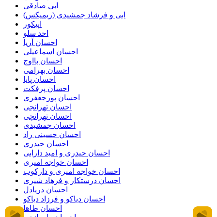
ابی صادقی
ابی و فرشاد جمشیدی (ریمیکس)
اپیکور
احد سلو
احسان آریا
احسان اسماعیلی
احسان بااوج
احسان بهرامی
احسان پایا
احسان پرفکت
احسان پورجعفری
احسان تهرانجی
احسان تهرانچی
احسان جمشیدی
احسان حسینی راد
احسان حیدری
احسان حیدری و امید دارابی
احسان خواجه امیری
احسان خواجه امیری و دارکوب
احسان درستكار و فرهاد شيرى
احسان دریادل
احسان دیاکو و فرزاد دیاکو
احسان طاها