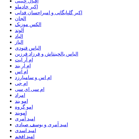
اقبال حبیبی
اکبر خادملو
اکبر گلپایگانی و امیراحسان فدایی
الجان
الکس موزیک
الوند
الیاد
الیاز
الیاس فنودی
الیاس یالچینتاش و فرزاد فرزین
ام آر ایت
ام‌ ار بند
ام اس
ام اس و سامیارزد
ام جی
ام سی ای سی
امراد
امو بند
امو گروه
اموبند
امید آمری
امید آمری و یوسف صیادی
امید اسدی
امید افخم