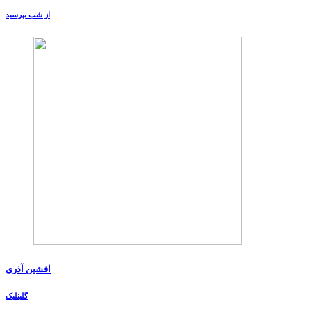
از شب بپرسید
افشین آذری
گلینلیک