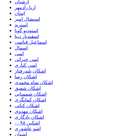
ارشیان
اریا رادمهر
اِسان
اسپشال امیر
استرید
استودیو گویا
اسفندیار دیبا
اسماعیل قیاسی
اسمال
اسی
اسی خیراتی
اسی کناری
اشکان بلندرفتار
اشکان رسا
اشکان شاه محمدی
اشکان شفیق
اشکان شمسایی
اشکان‌ کمانگری
اشکان کیانی
اشکان مهدوی
اشکان یادگاری
اشکین ۰۰۹۸
اشو عاشوری
اشوان