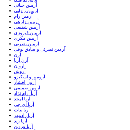
آرمین حیاتی
آرمین رازانی
آرمین رام
آرمین زارعی
آرمین شفیعی
آرمین فیروزی
آرمین مکری
آرمین نصرتی
آرمین نصرتی و صادق بوقی
آرن
آرن آریا
آروان
آروش
آرومیر و اسکیزو
آرون افشار
آروین صمیمی
آریا آرام نژاد
آریا امجد
آریا ای جی
آریا بیات
آریا رادمهر
آریا زند
آریا فردین