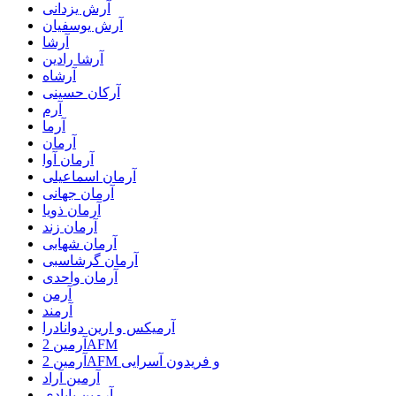
آرش یزدانی
آرش یوسفیان
آرشا
آرشا رادین
آرشاه
آرکان حسینی
آرم
آرما
آرمان
آرمان آوا
آرمان اسماعیلی
آرمان جهانی
آرمان ذویا
آرمان زند
آرمان شهابی
آرمان گرشاسبی
آرمان واحدی
آرمن
آرمند
آرمیکس و ارین دوانادرا
آرمین 2AFM
آرمین 2AFM و فریدون آسرایی
آرمین آراد
آرمین بابادی