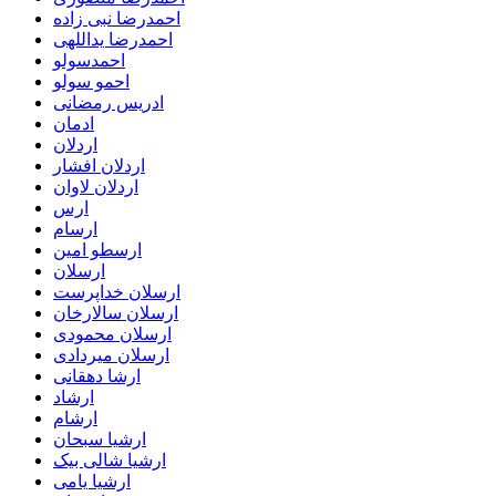
احمدرضا نبی زاده
احمدرضا یداللهی
احمدسولو
احمو سولو
ادریس رمضانی
ادمان
اردلان
اردلان افشار
اردلان لاوان
ارس
ارسام
ارسطو امین
ارسلان
ارسلان خداپرست
ارسلان سالارخان
ارسلان محمودی
ارسلان میردادی
ارشا دهقانی
ارشاد
ارشام
ارشیا سبحان
ارشیا شالی بیک
ارشیا یامی