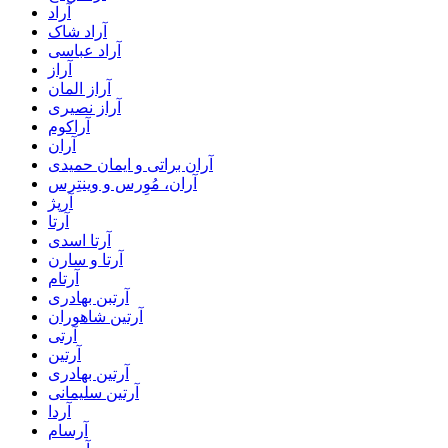
آراد
آراد شاک
آراد عباسی
آراز
آراز المان
آراز نصیری
آراکوم
آران
آران براتی و ایمان حمیدی
آران، مُوِرس و وینتِرس
آرپژ
آرتا
آرتا اسدی
آرتا و سارن
آرتام
آرتبن بهادری
آرتين شاهوران
آرتی
آرتین
آرتین بهادری
آرتین سلیمانی
آردا
آرسام