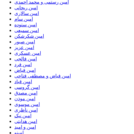
امین رستمی و محمد احمدی
امین ریحانی
امین سالاری
امین سام
امین ستوده
امین سمیعی
امین شکرشکن
امین صبور
امین عزیز
امین عسکری
امین فالجی
امین فرد
امین فیاض
امین فیاض و مصطفی فتاحی
امین قباد
امین گروسی
امین مصدق
امین موذن
امین موسوی
امین ناظری
امین نیک
امین هدایتی
امین و امید
امینو