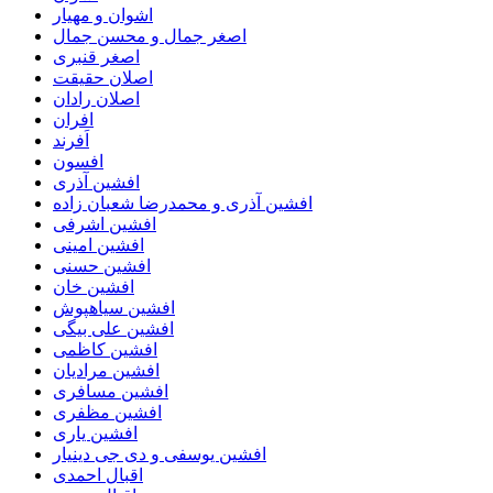
اشوان و مهیار
اصغر جمال و محسن جمال
اصغر قنبری
اصلان حقیقت
اصلان رادان
افران
اَفرند
افسون
افشین آذری
افشین آذری و محمدرضا شعبان زاده
افشین اشرفی
افشین امینی
افشین حسنی
افشین خان
افشین سیاهپوش
افشین علی بیگی
افشین کاظمی
افشین مرادیان
افشین مسافری
افشین مظفری
افشین یاری
افشین یوسفی و دی جی دینیار
اقبال احمدی