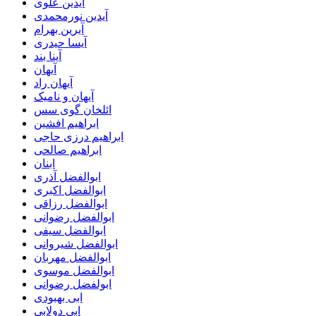
آیدین علوی
آیدین نورمحمدی
آیرین بهرام
آیسا حیدری
آینا بند
آیهان
آیهان راد
آیهان و نامیک
ائلخان گوی سس
ابراهیم افشین
ابراهیم درزی حاجی
ابراهیم صالحی
ابنان
ابوالفضل آذری
ابوالفضل اکبری
ابوالفضل رزاقی
ابوالفضل رضوانی
ابوالفضل سیفی
ابوالفضل شیروانی
ابوالفضل مهربان
ابوالفضل موسوی
ابولفضل رضوانی
ابی بهبودی
ابی دولابی