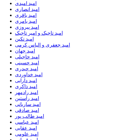
امید امیدی
امید انصاری
امید باقری
امید بامری
امید پیروزی
امید تاجیک و امیر تاجیک
امید تکین
امید جعفری و الیاس کرمی
امید جهان
امید حاجیلی
امید حسینی
امید حیدری
امید خداوردی
امید دارابی
امید ذاکری
امید رادمهر
امید راستین
امید ساربانی
امید صادقی
امید طالب پور
امید عباسی
امید عقابی
امید علومی
امید قربانی