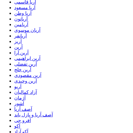
آریا قاسمی
آریا مسعود
آریا وطن
آریاتون
آریامین
آریان موسوی
آریانفر
آریز
آرین
آرین آرا
آرین ابراهیمی
آرین تفضلی
آرین خلج
آرین مقصودی
آرین وحیدی
آریو
آزاد کمالیان
آژمان
آشور
آصف آریا
آصف آریا و پازل باند
آفرو جی
آکو
آکو آزاد