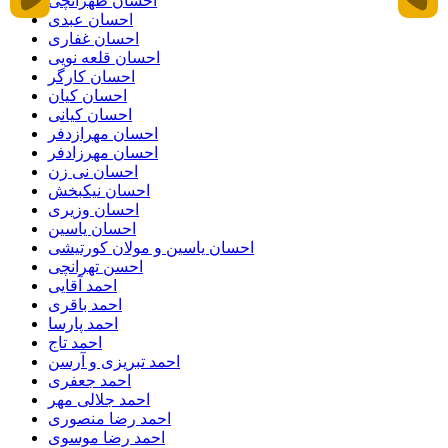
احسان طهرانچی
احسان عبدی
احسان غفاری
احسان قلعه نویی
احسان کارگر
احسان کیان
احسان کیانی
احسان مهرازدفر
احسان مهرزادفر
احسان نی زن
احسان نیکبخش
احسان وزیری
احسان یاسین
احسان یاسین و مولان کورتیشی
احسن تهرانچی
احمد آقایی
احمد باقری
احمد پارسا
احمد تاج
احمد تبریزی و آرسن
احمد جعفری
احمد جلالی مهر
احمد رضا منصوری
احمد رضا موسوی