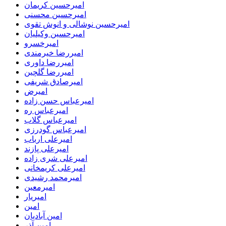
امیرحسین کریمان
امیرحسین محسنی
امیرحسین نوشالی و انوش تقوی
امیرحسین وکیلیان
امیرخسرو
امیررضا خیرمندی
امیررضا داوری
امیررضا گلچین
امیرصادق شریفی
امیرض
امیرعباس حسن زاده
امیرعباس ره
امیرعباس گلاب
امیرعباس گودرزی
امیرعلی ارباب
امیرعلی پازند
امیرعلی شری زاده
امیرعلی کریمخانی
امیرمحمد رشیدی
امیرمعین
امیریار
امین
امین آبادیان
امین آذر