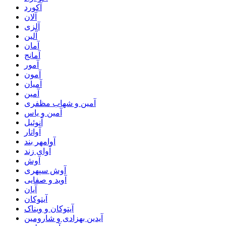
آکورد
آلان
آلزی
آلین
آمان
آمانج
آمور
آمون
آمیان
آمین
آمین و شهاب مظفری
آمین و یاس
آنوئیل
آواتار
آوامهر بند
آوای زند
آوش
آوش سپهری
آوید و صفایی
آیان
آیتوکان
آیتوکان و ویناک
آیدین بهزادی و شارومین