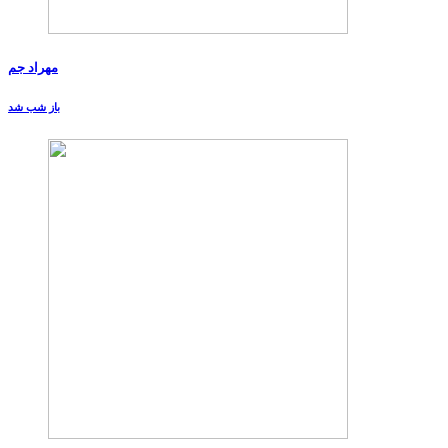
مهراد جم
باز شب شد