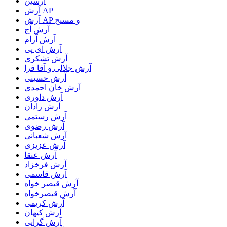
آرسین
آرش AP
آرش AP و مسیح
آرش آج
آرش آرام
آرش ای پی
آرش تشکری
آرش جلالی و آقا فرا
آرش حسینی
آرش خان احمدی
آرش داوری
آرش رادان
آرش رستمى
آرش رضوی
آرش شعبانی
آرش عزیزی
آرش عنقا
آرش فرخزاد
آرش قاسمی
آرش قیصر خواه
آرش قیصرخواه
آرش کریمی
آرش کیهان
آرش گرایی