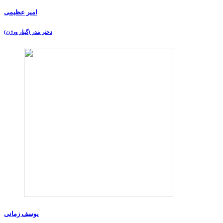
امیر عظیمی
دختر بندر (گیتار ورژن)
یوسف زمانی