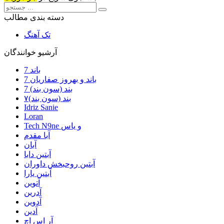
دسته بندی مطالب
تک آهنگ
آرشیو خوانندگان
7 باند
7 باند و بهروز صفاریان
7 بند (سون بند)
۷بند (سون بند)
Idriz Sanie
Loran
Tech N9ne و یاس
آبا مقدم
آبان
آبتین دابا
آبتین روحبخش داوران
آبتین یارا
آتوین
آدرین
آدوین
آدین
آر اس اچ