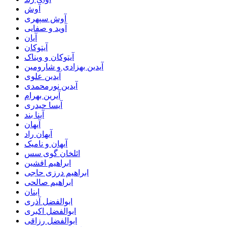
آوش
آوش سپهری
آوید و صفایی
آیان
آیتوکان
آیتوکان و ویناک
آیدین بهزادی و شارومین
آیدین علوی
آیدین نورمحمدی
آیرین بهرام
آیسا حیدری
آینا بند
آیهان
آیهان راد
آیهان و نامیک
ائلخان گوی سس
ابراهیم افشین
ابراهیم درزی حاجی
ابراهیم صالحی
ابنان
ابوالفضل آذری
ابوالفضل اکبری
ابوالفضل رزاقی