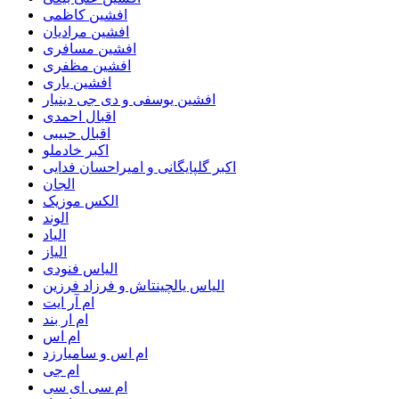
افشین کاظمی
افشین مرادیان
افشین مسافری
افشین مظفری
افشین یاری
افشین یوسفی و دی جی دینیار
اقبال احمدی
اقبال حبیبی
اکبر خادملو
اکبر گلپایگانی و امیراحسان فدایی
الجان
الکس موزیک
الوند
الیاد
الیاز
الیاس فنودی
الیاس یالچینتاش و فرزاد فرزین
ام آر ایت
ام‌ ار بند
ام اس
ام اس و سامیارزد
ام جی
ام سی ای سی