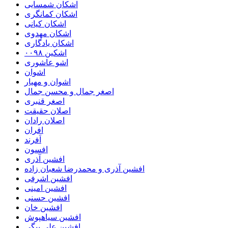
اشکان شمسایی
اشکان‌ کمانگری
اشکان کیانی
اشکان مهدوی
اشکان یادگاری
اشکین ۰۰۹۸
اشو عاشوری
اشوان
اشوان و مهیار
اصغر جمال و محسن جمال
اصغر قنبری
اصلان حقیقت
اصلان رادان
افران
اَفرند
افسون
افشین آذری
افشین آذری و محمدرضا شعبان زاده
افشین اشرفی
افشین امینی
افشین حسنی
افشین خان
افشین سیاهپوش
افشین علی بیگی