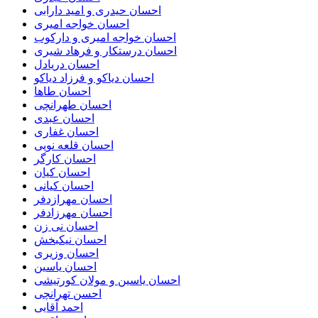
احسان حیدری و امید دارابی
احسان خواجه امیری
احسان خواجه امیری و دارکوب
احسان درستكار و فرهاد شيرى
احسان دریادل
احسان دیاکو و فرزاد دیاکو
احسان طاها
احسان طهرانچی
احسان عبدی
احسان غفاری
احسان قلعه نویی
احسان کارگر
احسان کیان
احسان کیانی
احسان مهرازدفر
احسان مهرزادفر
احسان نی زن
احسان نیکبخش
احسان وزیری
احسان یاسین
احسان یاسین و مولان کورتیشی
احسن تهرانچی
احمد آقایی