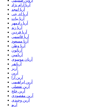
آروین صمیمی
آریا آرام نژاد
آریا امجد
آریا ای جی
آریا بیات
آریا رادمهر
آریا زند
آریا فردین
آریا قاسمی
آریا مسعود
آریا وطن
آریاتون
آریامین
آریان موسوی
آریانفر
آریز
آرین
آرین آرا
آرین ابراهیمی
آرین تفضلی
آرین خلج
آرین مقصودی
آرین وحیدی
آریو