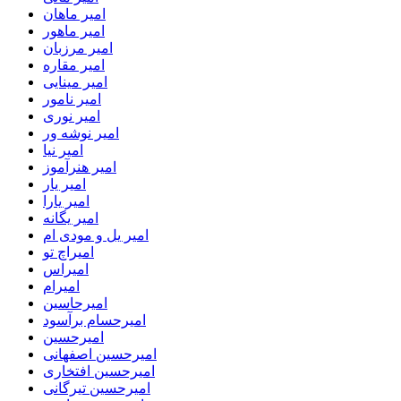
امیر ماهان
امیر ماهور
امیر مرزبان
امیر مقاره
امیر مینایی
امیر نامور
امیر نوری
امیر نوشه ور
امیر نیا
امیر هنرآموز
امیر یار
امیر یارا
امیر یگانه
امیر یل و مودی ام
امیراچ تو
امیراس
امیرام
امیرحاسین
امیرحسام برآسود
امیرحسین
امیرحسین اصفهانی
امیرحسین افتخاری
امیرحسین تیرگانی