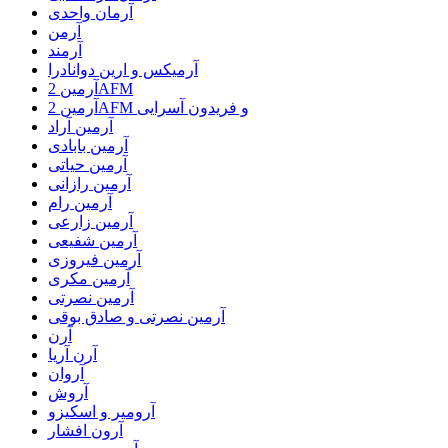
آرمان واحدی
آرمن
آرمند
آرمیکس و ارین دوانادرا
آرمین 2AFM
آرمین 2AFM و فریدون آسرایی
آرمین آراد
آرمین بابادی
آرمین حیاتی
آرمین رازانی
آرمین رام
آرمین زارعی
آرمین شفیعی
آرمین فیروزی
آرمین مکری
آرمین نصرتی
آرمین نصرتی و صادق بوقی
آرن
آرن آریا
آروان
آروش
آرومیر و اسکیزو
آرون افشار