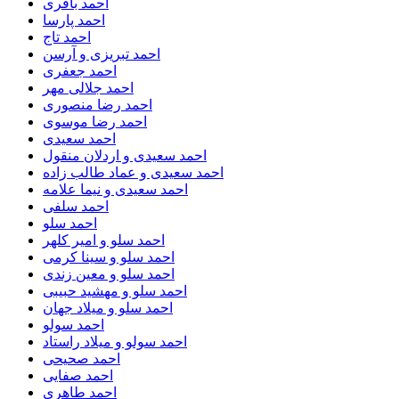
احمد باقری
احمد پارسا
احمد تاج
احمد تبریزی و آرسن
احمد جعفری
احمد جلالی مهر
احمد رضا منصوری
احمد رضا موسوی
احمد سعیدی
احمد سعیدی و اردلان منقول
احمد سعیدی و عماد طالب زاده
احمد سعیدی و نیما علامه
احمد سلفی
احمد سلو
احمد سلو و امیر کلهر
احمد سلو و سینا کرمی
احمد سلو و معین زندی
احمد سلو و مهشید حبیبی
احمد سلو و میلاد جهان
احمد سولو
احمد سولو و میلاد راستاد
احمد صحیحی
احمد صفایی
احمد طاهری