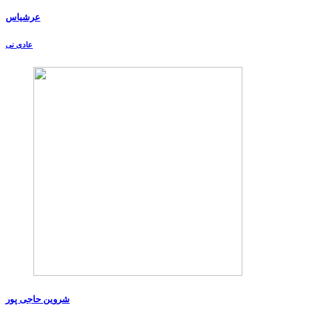
عرشیاس
عادی نی
شروین حاجی پور