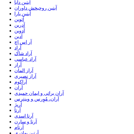
آبتین دابا
آبتین روحبخش داوران
آبتین یارا
آتوین
آدرین
آدوین
آدین
آر اس اچ
آراد
آراد شاک
آراد عباسی
آراز
آراز المان
آراز نصیری
آراکوم
آران
آران براتی و ایمان حمیدی
آران، مُوِرس و وینتِرس
آرپژ
آرتا
آرتا اسدی
آرتا و سارن
آرتام
آرتبن بهادری