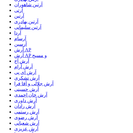
آرتين شاهوران
آرتی
آرتین
آرتین بهادری
آرتین سلیمانی
آردا
آرسام
آرسین
آرش AP
آرش AP و مسیح
آرش آج
آرش آرام
آرش ای پی
آرش تشکری
آرش جلالی و آقا فرا
آرش حسینی
آرش خان احمدی
آرش داوری
آرش رادان
آرش رستمى
آرش رضوی
آرش شعبانی
آرش عزیزی