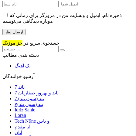
ذخیره نام، ایمیل و وبسایت من در مرورگر برای زمانی که
دوباره دیدگاهی می‌نویسم.
جستجوی سریع در
جز موزیک
دسته بندی مطالب
تک آهنگ
آرشیو خوانندگان
7 باند
7 باند و بهروز صفاریان
7 بند (سون بند)
۷بند (سون بند)
Idriz Sanie
Loran
Tech N9ne و یاس
آبا مقدم
آبان