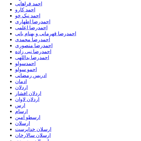
احمد فراهانی
احمد کارو
احمد نیک خو
احمدرضا اطهاری
احمدرضا اعلمی
احمدرضا قهرمانی و بهنام بانی
احمدرضا محمدی
احمدرضا منصوری
احمدرضا نبی زاده
احمدرضا یداللهی
احمدسولو
احمو سولو
ادریس رمضانی
ادمان
اردلان
اردلان افشار
اردلان لاوان
ارس
ارسام
ارسطو امین
ارسلان
ارسلان خداپرست
ارسلان سالارخان