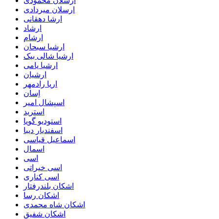
ارسلان محمودی
ارسلان میردادی
ارشا دهقانی
ارشاد
ارشام
ارشیا سبحان
ارشیا شالی بیک
ارشیا یامی
ارشیان
اریا رادمهر
اِسان
اسپشال امیر
استرید
استودیو گویا
اسفندیار دیبا
اسماعیل قیاسی
اسمال
اسی
اسی خیراتی
اسی کناری
اشکان بلندرفتار
اشکان رسا
اشکان شاه محمدی
اشکان شفیق