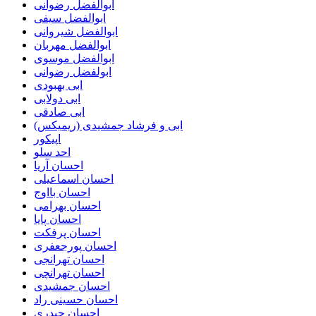
ابوالفضل رضوانی
ابوالفضل سیفی
ابوالفضل شیروانی
ابوالفضل مهربان
ابوالفضل موسوی
ابولفضل رضوانی
ابی بهبودی
ابی دولابی
ابی صادقی
ابی و فرشاد جمشیدی (ریمیکس)
اپیکور
احد سلو
احسان آریا
احسان اسماعیلی
احسان بااوج
احسان بهرامی
احسان پایا
احسان پرفکت
احسان پورجعفری
احسان تهرانجی
احسان تهرانچی
احسان جمشیدی
احسان حسینی راد
احسان حیدری