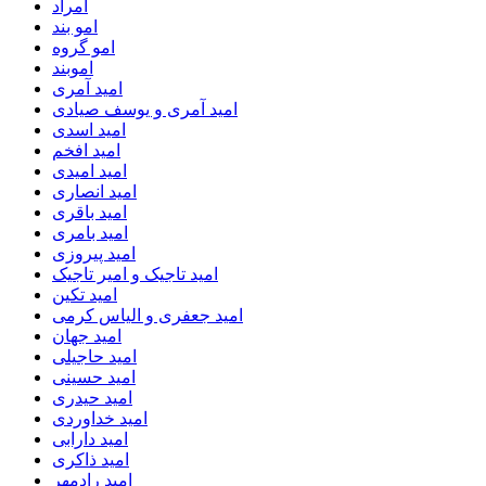
امراد
امو بند
امو گروه
اموبند
امید آمری
امید آمری و یوسف صیادی
امید اسدی
امید افخم
امید امیدی
امید انصاری
امید باقری
امید بامری
امید پیروزی
امید تاجیک و امیر تاجیک
امید تکین
امید جعفری و الیاس کرمی
امید جهان
امید حاجیلی
امید حسینی
امید حیدری
امید خداوردی
امید دارابی
امید ذاکری
امید رادمهر