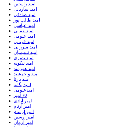
امید راستین
امید ساربانی
امید صادقی
امید طالب پور
امید عباسی
امید عقابی
امید علومی
امید قربانی
امید میرزایی
امید نسیمیان
امید نصری
امید نیکویه
امید هورمند
امید و جمشید
امید یارتا
امید یگانه
امیدعلومی
امیر F2
امیر آبادی
امیر آرتام
امیر آرسام
امیر آرسین
امیر آرمان