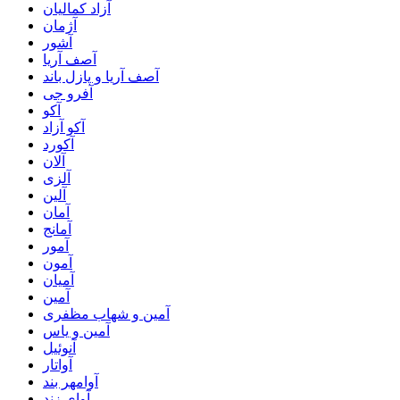
آزاد کمالیان
آژمان
آشور
آصف آریا
آصف آریا و پازل باند
آفرو جی
آکو
آکو آزاد
آکورد
آلان
آلزی
آلین
آمان
آمانج
آمور
آمون
آمیان
آمین
آمین و شهاب مظفری
آمین و یاس
آنوئیل
آواتار
آوامهر بند
آوای زند