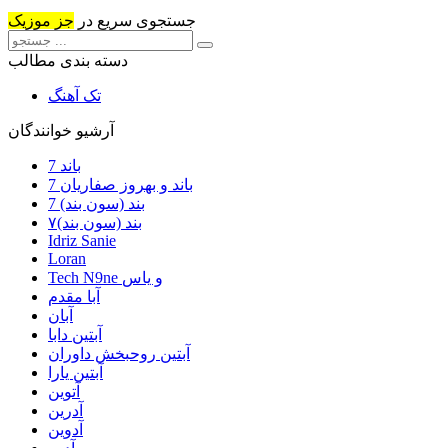
جستجوی سریع در
جز موزیک
دسته بندی مطالب
تک آهنگ
آرشیو خوانندگان
7 باند
7 باند و بهروز صفاریان
7 بند (سون بند)
۷بند (سون بند)
Idriz Sanie
Loran
Tech N9ne و یاس
آبا مقدم
آبان
آبتین دابا
آبتین روحبخش داوران
آبتین یارا
آتوین
آدرین
آدوین