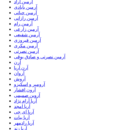
آرمین آراد
آرمین بابادی
آرمین حیاتی
آرمین رازانی
آرمین رام
آرمین زارعی
آرمین شفیعی
آرمین فیروزی
آرمین مکری
آرمین نصرتی
آرمین نصرتی و صادق بوقی
آرن
آرن آریا
آروان
آروش
آرومیر و اسکیزو
آرون افشار
آروین صمیمی
آریا آرام نژاد
آریا امجد
آریا ای جی
آریا بیات
آریا رادمهر
آریا زند