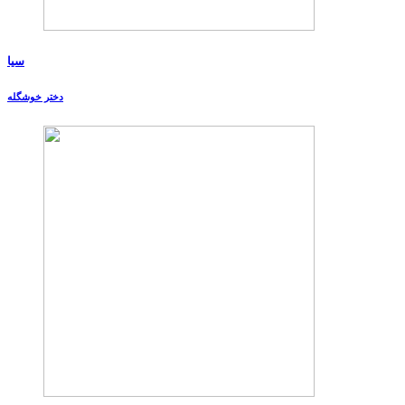
سیا
دختر خوشگله