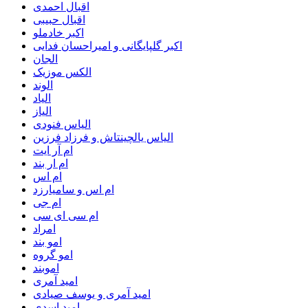
اقبال احمدی
اقبال حبیبی
اکبر خادملو
اکبر گلپایگانی و امیراحسان فدایی
الجان
الکس موزیک
الوند
الیاد
الیاز
الیاس فنودی
الیاس یالچینتاش و فرزاد فرزین
ام آر ایت
ام‌ ار بند
ام اس
ام اس و سامیارزد
ام جی
ام سی ای سی
امراد
امو بند
امو گروه
اموبند
امید آمری
امید آمری و یوسف صیادی
امید اسدی