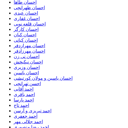
احسان طاها
احسان طهرانچی
احسان عبدی
احسان غفاری
احسان قلعه نویی
احسان کارگر
احسان کیان
احسان کیانی
احسان مهرازدفر
احسان مهرزادفر
احسان نی زن
احسان نیکبخش
احسان وزیری
احسان یاسین
احسان یاسین و مولان کورتیشی
احسن تهرانچی
احمد آقایی
احمد باقری
احمد پارسا
احمد تاج
احمد تبریزی و آرسن
احمد جعفری
احمد جلالی مهر
احمد رضا منصوری