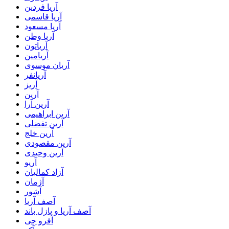
آریا فردین
آریا قاسمی
آریا مسعود
آریا وطن
آریاتون
آریامین
آریان موسوی
آریانفر
آریز
آرین
آرین آرا
آرین ابراهیمی
آرین تفضلی
آرین خلج
آرین مقصودی
آرین وحیدی
آریو
آزاد کمالیان
آژمان
آشور
آصف آریا
آصف آریا و پازل باند
آفرو جی