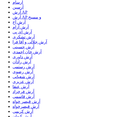
آرسام
آرسین
آرش AP
آرش AP و مسیح
آرش آج
آرش آرام
آرش ای پی
آرش تشکری
آرش جلالی و آقا فرا
آرش حسینی
آرش خان احمدی
آرش داوری
آرش رادان
آرش رستمى
آرش رضوی
آرش شعبانی
آرش عزیزی
آرش عنقا
آرش فرخزاد
آرش قاسمی
آرش قیصر خواه
آرش قیصرخواه
آرش کریمی
آرش کیهان