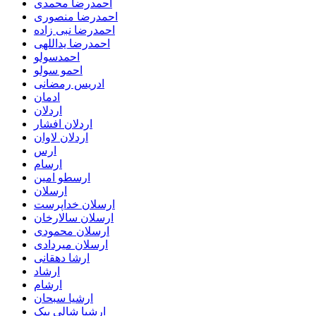
احمدرضا محمدی
احمدرضا منصوری
احمدرضا نبی زاده
احمدرضا یداللهی
احمدسولو
احمو سولو
ادریس رمضانی
ادمان
اردلان
اردلان افشار
اردلان لاوان
ارس
ارسام
ارسطو امین
ارسلان
ارسلان خداپرست
ارسلان سالارخان
ارسلان محمودی
ارسلان میردادی
ارشا دهقانی
ارشاد
ارشام
ارشیا سبحان
ارشیا شالی بیک