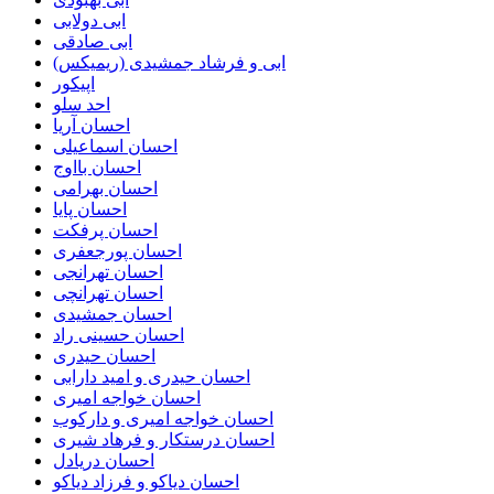
ابی دولابی
ابی صادقی
ابی و فرشاد جمشیدی (ریمیکس)
اپیکور
احد سلو
احسان آریا
احسان اسماعیلی
احسان بااوج
احسان بهرامی
احسان پایا
احسان پرفکت
احسان پورجعفری
احسان تهرانجی
احسان تهرانچی
احسان جمشیدی
احسان حسینی راد
احسان حیدری
احسان حیدری و امید دارابی
احسان خواجه امیری
احسان خواجه امیری و دارکوب
احسان درستكار و فرهاد شيرى
احسان دریادل
احسان دیاکو و فرزاد دیاکو