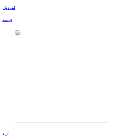
کوروش
فیانسه
آراد