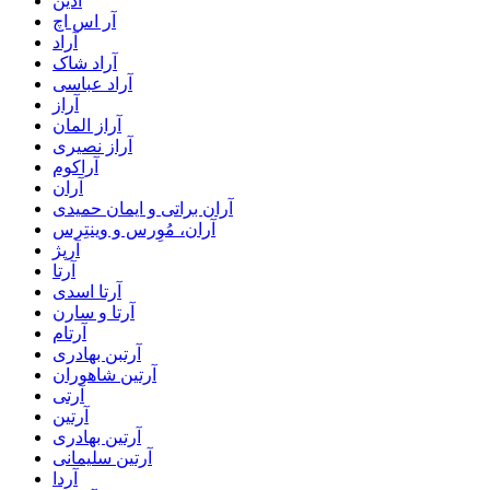
آدین
آر اس اچ
آراد
آراد شاک
آراد عباسی
آراز
آراز المان
آراز نصیری
آراکوم
آران
آران براتی و ایمان حمیدی
آران، مُوِرس و وینتِرس
آرپژ
آرتا
آرتا اسدی
آرتا و سارن
آرتام
آرتبن بهادری
آرتين شاهوران
آرتی
آرتین
آرتین بهادری
آرتین سلیمانی
آردا