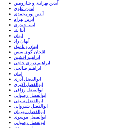
آیدین بهزادی و شارومین
آیدین علوی
آیدین نورمحمدی
آیرین بهرام
آیسا حیدری
آینا بند
آیهان
آیهان راد
آیهان و نامیک
ائلخان گوی سس
ابراهیم افشین
ابراهیم درزی حاجی
ابراهیم صالحی
ابنان
ابوالفضل آذری
ابوالفضل اکبری
ابوالفضل رزاقی
ابوالفضل رضوانی
ابوالفضل سیفی
ابوالفضل شیروانی
ابوالفضل مهربان
ابوالفضل موسوی
ابولفضل رضوانی
ابی بهبودی