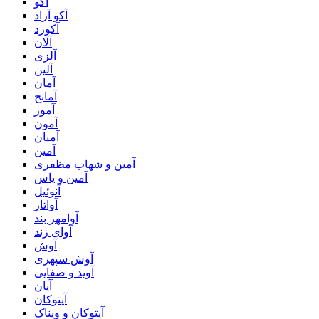
آکو
آکو آزاد
آکورد
آلان
آلزی
آلین
آمان
آمانج
آمور
آمون
آمیان
آمین
آمین و شهاب مظفری
آمین و یاس
آنوئیل
آواتار
آوامهر بند
آوای زند
آوش
آوش سپهری
آوید و صفایی
آیان
آیتوکان
آیتوکان و ویناک