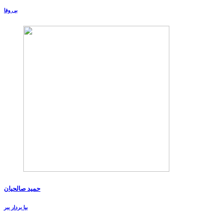
بی وفا
حمید صالحیان
بیا بردار ببر