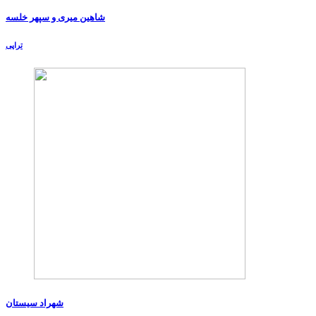
شاهین میری و سپهر خلسه
تراپی
شهراد سیستان