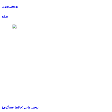
یوسف بهراد
یه تنه
دیجی هانی (حافظ عسگری)