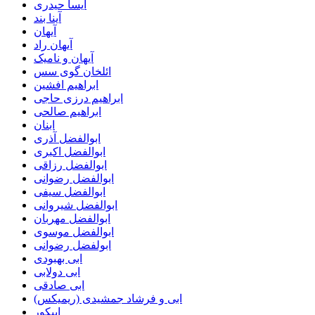
آیسا حیدری
آینا بند
آیهان
آیهان راد
آیهان و نامیک
ائلخان گوی سس
ابراهیم افشین
ابراهیم درزی حاجی
ابراهیم صالحی
ابنان
ابوالفضل آذری
ابوالفضل اکبری
ابوالفضل رزاقی
ابوالفضل رضوانی
ابوالفضل سیفی
ابوالفضل شیروانی
ابوالفضل مهربان
ابوالفضل موسوی
ابولفضل رضوانی
ابی بهبودی
ابی دولابی
ابی صادقی
ابی و فرشاد جمشیدی (ریمیکس)
اپیکور