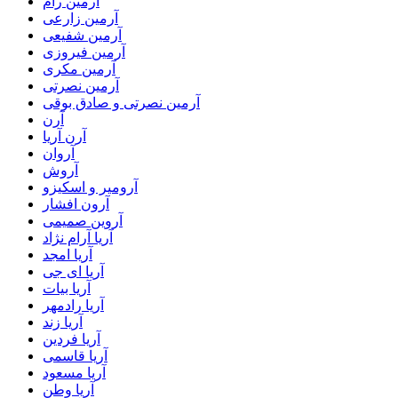
آرمین رام
آرمین زارعی
آرمین شفیعی
آرمین فیروزی
آرمین مکری
آرمین نصرتی
آرمین نصرتی و صادق بوقی
آرن
آرن آریا
آروان
آروش
آرومیر و اسکیزو
آرون افشار
آروین صمیمی
آریا آرام نژاد
آریا امجد
آریا ای جی
آریا بیات
آریا رادمهر
آریا زند
آریا فردین
آریا قاسمی
آریا مسعود
آریا وطن