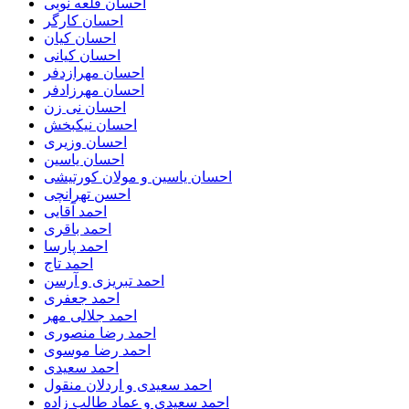
احسان قلعه نویی
احسان کارگر
احسان کیان
احسان کیانی
احسان مهرازدفر
احسان مهرزادفر
احسان نی زن
احسان نیکبخش
احسان وزیری
احسان یاسین
احسان یاسین و مولان کورتیشی
احسن تهرانچی
احمد آقایی
احمد باقری
احمد پارسا
احمد تاج
احمد تبریزی و آرسن
احمد جعفری
احمد جلالی مهر
احمد رضا منصوری
احمد رضا موسوی
احمد سعیدی
احمد سعیدی و اردلان منقول
احمد سعیدی و عماد طالب زاده