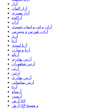
آراز
آراز المان
آراز نصیری
آراکوم
آران
آران براتی و ایمان حمیدی
آران، مُوِرس و وینتِرس
آرپژ
آرتا
آرتا اسدی
آرتا و سارن
آرتام
آرتبن بهادری
آرتين شاهوران
آرتی
آرتین
آرتین بهادری
آرتین سلیمانی
آردا
آرسام
آرسین
آرش AP
آرش AP و مسیح