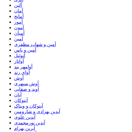
آلین
آمان
آمانج
آمور
آمون
آمیان
آمین
آمین و شهاب مظفری
آمین و یاس
آنوئیل
آواتار
آوامهر بند
آوای زند
آوش
آوش سپهری
آوید و صفایی
آیان
آیتوکان
آیتوکان و ویناک
آیدین بهزادی و شارومین
آیدین علوی
آیدین نورمحمدی
آیرین بهرام