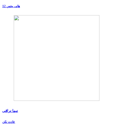
هانی بیتس 12
نیما نراقی
عادت نکن