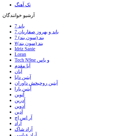
تک آهنگ
آرشیو خوانندگان
7 باند
7 باند و بهروز صفاریان
7 بند (سون بند)
۷بند (سون بند)
Idriz Sanie
Loran
Tech N9ne و یاس
آبا مقدم
آبان
آبتین دابا
آبتین روحبخش داوران
آبتین یارا
آتوین
آدرین
آدوین
آدین
آر اس اچ
آراد
آراد شاک
آراد عباسی