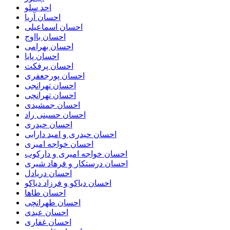
احد سلو
احسان آریا
احسان اسماعیلی
احسان بااوج
احسان بهرامی
احسان پایا
احسان پرفکت
احسان پورجعفری
احسان تهرانجی
احسان تهرانچی
احسان جمشیدی
احسان حسینی راد
احسان حیدری
احسان حیدری و امید دارابی
احسان خواجه امیری
احسان خواجه امیری و دارکوب
احسان درستكار و فرهاد شيرى
احسان دریادل
احسان دیاکو و فرزاد دیاکو
احسان طاها
احسان طهرانچی
احسان عبدی
احسان غفاری