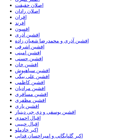
اصلان حقیقت
اصلان رادان
افران
اَفرند
افسون
افشین آذری
افشین آذری و محمدرضا شعبان زاده
افشین اشرفی
افشین امینی
افشین حسنی
افشین خان
افشین سیاهپوش
افشین علی بیگی
افشین کاظمی
افشین مرادیان
افشین مسافری
افشین مظفری
افشین یاری
افشین یوسفی و دی جی دینیار
اقبال احمدی
اقبال حبیبی
اکبر خادملو
اکبر گلپایگانی و امیراحسان فدایی