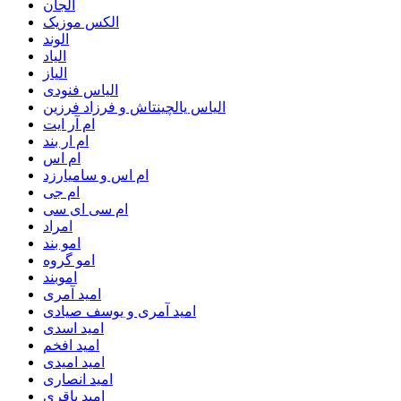
الجان
الکس موزیک
الوند
الیاد
الیاز
الیاس فنودی
الیاس یالچینتاش و فرزاد فرزین
ام آر ایت
ام‌ ار بند
ام اس
ام اس و سامیارزد
ام جی
ام سی ای سی
امراد
امو بند
امو گروه
اموبند
امید آمری
امید آمری و یوسف صیادی
امید اسدی
امید افخم
امید امیدی
امید انصاری
امید باقری