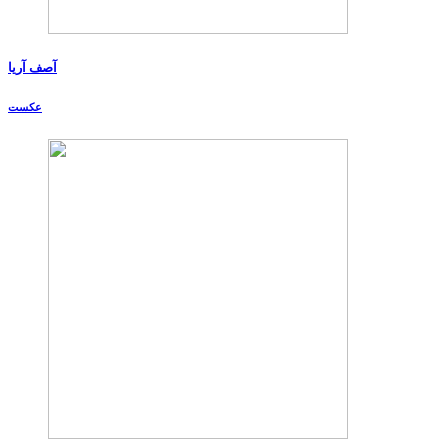
آصف آریا
عکست