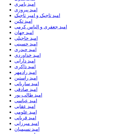
امید بامری
امید پیروزی
امید تاجیک و امیر تاجیک
امید تکین
امید جعفری و الیاس کرمی
امید جهان
امید حاجیلی
امید حسینی
امید حیدری
امید خداوردی
امید دارابی
امید ذاکری
امید رادمهر
امید راستین
امید ساربانی
امید صادقی
امید طالب پور
امید عباسی
امید عقابی
امید علومی
امید قربانی
امید میرزایی
امید نسیمیان