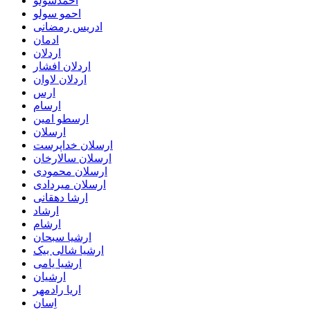
احمدسولو
احمو سولو
ادریس رمضانی
ادمان
اردلان
اردلان افشار
اردلان لاوان
ارس
ارسام
ارسطو امین
ارسلان
ارسلان خداپرست
ارسلان سالارخان
ارسلان محمودی
ارسلان میردادی
ارشا دهقانی
ارشاد
ارشام
ارشیا سبحان
ارشیا شالی بیک
ارشیا یامی
ارشیان
اریا رادمهر
اِسان