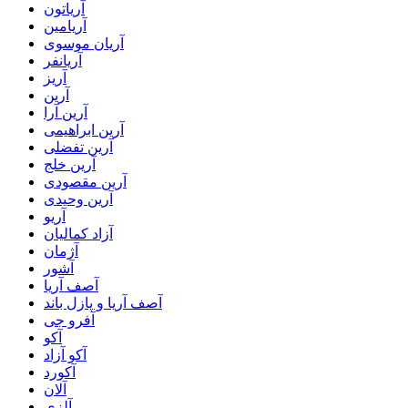
آریاتون
آریامین
آریان موسوی
آریانفر
آریز
آرین
آرین آرا
آرین ابراهیمی
آرین تفضلی
آرین خلج
آرین مقصودی
آرین وحیدی
آریو
آزاد کمالیان
آژمان
آشور
آصف آریا
آصف آریا و پازل باند
آفرو جی
آکو
آکو آزاد
آکورد
آلان
آلزی