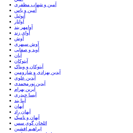
آمین و شهاب مظفری
آمین و یاس
آنوئیل
آواتار
آوامهر بند
آوای زند
آوش
آوش سپهری
آوید و صفایی
آیان
آیتوکان
آیتوکان و ویناک
آیدین بهزادی و شارومین
آیدین علوی
آیدین نورمحمدی
آیرین بهرام
آیسا حیدری
آینا بند
آیهان
آیهان راد
آیهان و نامیک
ائلخان گوی سس
ابراهیم افشین