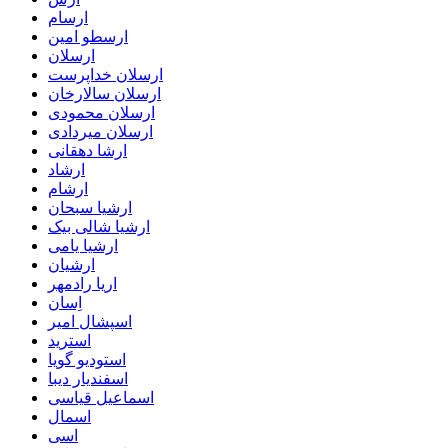
ارسام
ارسطو امین
ارسلان
ارسلان خداپرست
ارسلان سالارخان
ارسلان محمودی
ارسلان میردادی
ارشا دهقانی
ارشاد
ارشام
ارشیا سبحان
ارشیا شالی بیک
ارشیا یامی
ارشیان
اریا رادمهر
اِسان
اسپشال امیر
استرید
استودیو گویا
اسفندیار دیبا
اسماعیل قیاسی
اسمال
اسی