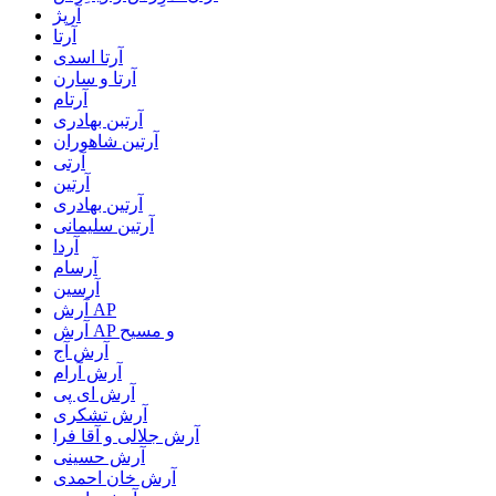
آرپژ
آرتا
آرتا اسدی
آرتا و سارن
آرتام
آرتبن بهادری
آرتين شاهوران
آرتی
آرتین
آرتین بهادری
آرتین سلیمانی
آردا
آرسام
آرسین
آرش AP
آرش AP و مسیح
آرش آج
آرش آرام
آرش ای پی
آرش تشکری
آرش جلالی و آقا فرا
آرش حسینی
آرش خان احمدی