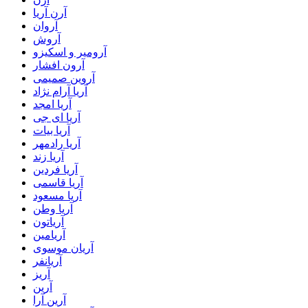
آرن آریا
آروان
آروش
آرومیر و اسکیزو
آرون افشار
آروین صمیمی
آریا آرام نژاد
آریا امجد
آریا ای جی
آریا بیات
آریا رادمهر
آریا زند
آریا فردین
آریا قاسمی
آریا مسعود
آریا وطن
آریاتون
آریامین
آریان موسوی
آریانفر
آریز
آرین
آرین آرا