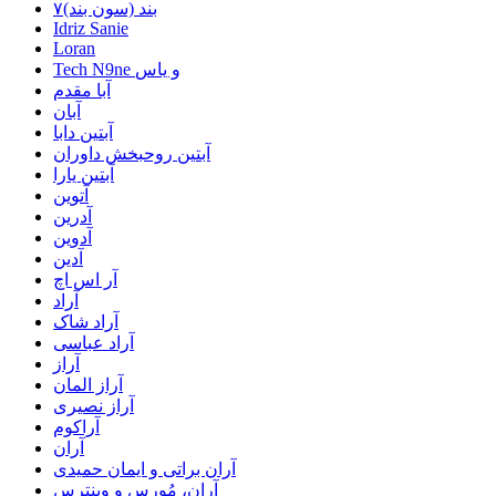
۷بند (سون بند)
Idriz Sanie
Loran
Tech N9ne و یاس
آبا مقدم
آبان
آبتین دابا
آبتین روحبخش داوران
آبتین یارا
آتوین
آدرین
آدوین
آدین
آر اس اچ
آراد
آراد شاک
آراد عباسی
آراز
آراز المان
آراز نصیری
آراکوم
آران
آران براتی و ایمان حمیدی
آران، مُوِرس و وینتِرس