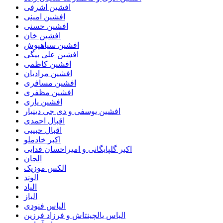
افشین اشرفی
افشین امینی
افشین حسنی
افشین خان
افشین سیاهپوش
افشین علی بیگی
افشین کاظمی
افشین مرادیان
افشین مسافری
افشین مظفری
افشین یاری
افشین یوسفی و دی جی دینیار
اقبال احمدی
اقبال حبیبی
اکبر خادملو
اکبر گلپایگانی و امیراحسان فدایی
الجان
الکس موزیک
الوند
الیاد
الیاز
الیاس فنودی
الیاس یالچینتاش و فرزاد فرزین