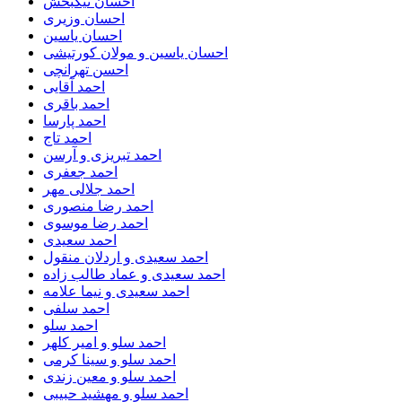
احسان نیکبخش
احسان وزیری
احسان یاسین
احسان یاسین و مولان کورتیشی
احسن تهرانچی
احمد آقایی
احمد باقری
احمد پارسا
احمد تاج
احمد تبریزی و آرسن
احمد جعفری
احمد جلالی مهر
احمد رضا منصوری
احمد رضا موسوی
احمد سعیدی
احمد سعیدی و اردلان منقول
احمد سعیدی و عماد طالب زاده
احمد سعیدی و نیما علامه
احمد سلفی
احمد سلو
احمد سلو و امیر کلهر
احمد سلو و سینا کرمی
احمد سلو و معین زندی
احمد سلو و مهشید حبیبی