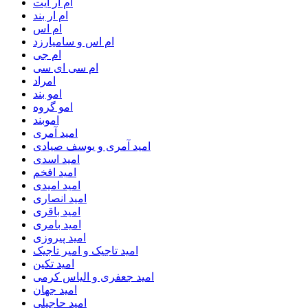
ام آر ایت
ام‌ ار بند
ام اس
ام اس و سامیارزد
ام جی
ام سی ای سی
امراد
امو بند
امو گروه
اموبند
امید آمری
امید آمری و یوسف صیادی
امید اسدی
امید افخم
امید امیدی
امید انصاری
امید باقری
امید بامری
امید پیروزی
امید تاجیک و امیر تاجیک
امید تکین
امید جعفری و الیاس کرمی
امید جهان
امید حاجیلی