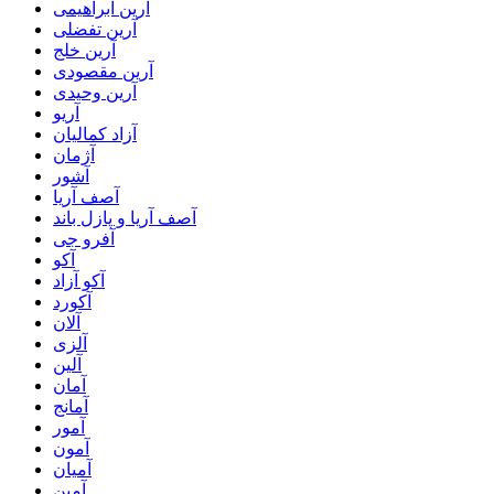
آرین ابراهیمی
آرین تفضلی
آرین خلج
آرین مقصودی
آرین وحیدی
آریو
آزاد کمالیان
آژمان
آشور
آصف آریا
آصف آریا و پازل باند
آفرو جی
آکو
آکو آزاد
آکورد
آلان
آلزی
آلین
آمان
آمانج
آمور
آمون
آمیان
آمین