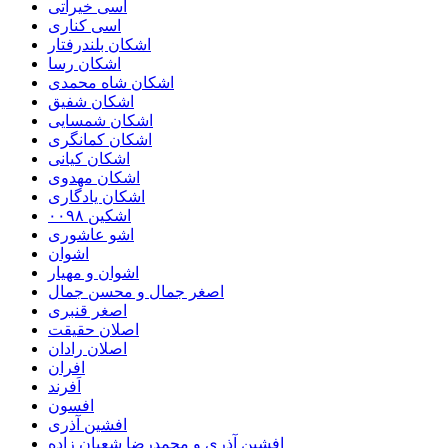
اسی خیراتی
اسی کناری
اشکان بلندرفتار
اشکان رسا
اشکان شاه محمدی
اشکان شفیق
اشکان شمسایی
اشکان‌ کمانگری
اشکان کیانی
اشکان مهدوی
اشکان یادگاری
اشکین ۰۰۹۸
اشو عاشوری
اشوان
اشوان و مهیار
اصغر جمال و محسن جمال
اصغر قنبری
اصلان حقیقت
اصلان رادان
افران
اَفرند
افسون
افشین آذری
افشین آذری و محمدرضا شعبان زاده