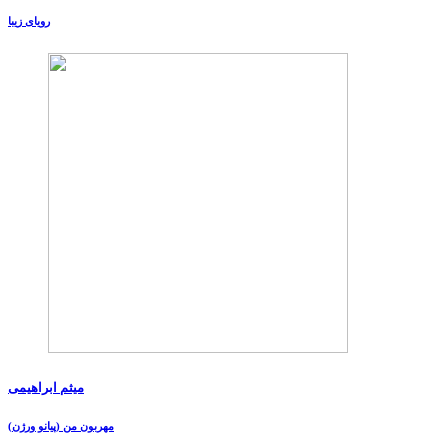
رویای زیبا
میثم ابراهیمی
مهربون من (پیانو ورژن)