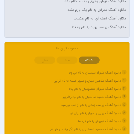
دانلود آهنگ کیوان بحرینی به نام حالم بده
آراز
دانلود آهنگ ممرض به نام یک بارم نشد
آراز المان
دانلود آهنگ آصف آریا به نام عکست
آراز نصیری
دانلود آهنگ یوسف بهراد به نام یه تنه
آراکوم
آران
آران براتی و ایمان حمیدی
محبوب ترین ها
آران، مُوِرس و وینتِرس
هفته
ماه
سال
آرپژ
1
دانلود آهنگ شهراد سیستان به نام بی وفا
آرتا
2
دانلود آهنگ شاهین میری و سپهر خلسه به نام تراپی
آرتا اسدی
3
دانلود آهنگ شهرام معصومیان به نام پناه
آرتا و سارن
4
دانلود آهنگ حمید صالحیان به نام بیا بردار ببر
آرتام
5
دانلود آهنگ یوسف زمانی به نام از شب بپرسید
آرتبن بهادری
6
دانلود آهنگ پوری و مهیار به نام برای تو
آرتين شاهوران
7
دانلود آهنگ کوروش به نام فیانسه
آرتی
8
دانلود آهنگ مسعود اسماعیلی به نام دگر چه می خواهی