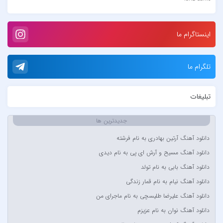
Loran
Tech N9ne و یاس
اینستاگرام ما
آبا مقدم
آبان
تلگرام ما
آبتین دابا
آبتین روحبخش داوران
تبلیغات
آبتین یارا
آتوین
جدیدترین ها
آدرین
دانلود آهنگ آرتین بهادری به نام فرشته
آدوین
دانلود آهنگ مسیح و آرش ای پی به نام دیدی
آدین
دانلود آهنگ بابی به نام تولد
آر اس اچ
دانلود آهنگ نیام به نام قمار زندگی
آراد
دانلود آهنگ علیرضا طلیسچی به نام ماجرای من
آراد شاک
دانلود آهنگ نوان به نام عزیزم
آراد عباسی