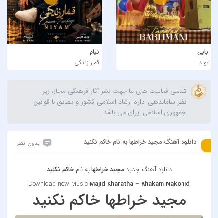
بابی
نیام
تولد
قمار زندگی
تمامی فعالیت های ما جهت نشر آثار فرهنگی مجاز، زیر
نظر ساماندهی اداره ارشاد اسلامی کشور و مطابق با قوانین
جمهوری اسلامی ایران می باشد
دانلود آهنگ مجید خراطها به نام خاکم نکنید
بدون نظر
دانلود آهنگ جدید
مجید خراطها
به نام
خاکم نکنید
Download new Music
Majid Kharatha
–
Khakam Nakonid
مجید خراطها خاکم نکنید