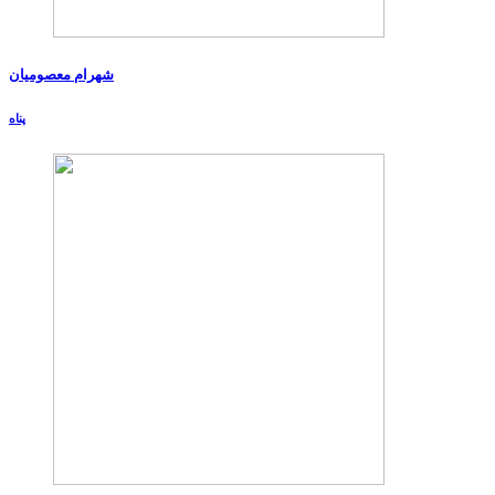
شهرام معصومیان
پناه