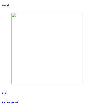
فیانسه
آراد
کی هواییت کرد