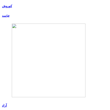
کوروش
فیانسه
آراد