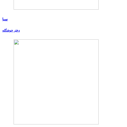
سیا
دختر خوشگله