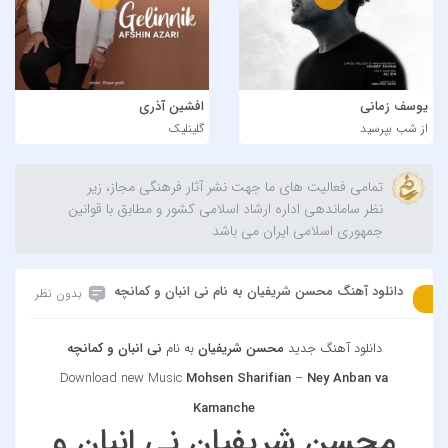
یوسف زمانی
افشین آذری
از شب بپرسید
گلینلیک
تمامی فعالیت های ما جهت نشر آثار فرهنگی مجاز، زیر
نظر ساماندهی اداره ارشاد اسلامی کشور و مطابق با قوانین
جمهوری اسلامی ایران می باشد
دانلود آهنگ محسن شریفیان به نام نی انبان و کمانچه
بدون نظر
دانلود آهنگ جدید
محسن شریفیان
به نام
نی انبان و کمانچه
Download new Music
Mohsen Sharifian
–
Ney Anban va
Kamanche
محسن شریفیان نی انبان و