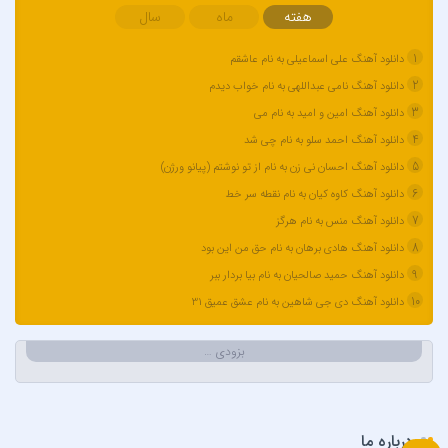
آران، مُوِرس و وینتِرس
هفته
ماه
سال
آرپژ
1
دانلود آهنگ علی اسماعیلی به نام عاشقم
آرتا
2
دانلود آهنگ نامی عبداللهی به نام خواب دیدم
آرتا اسدی
3
دانلود آهنگ امین و امید به نام می
آرتا و سارن
4
دانلود آهنگ احمد سلو به نام چی شد
آرتام
5
دانلود آهنگ احسان نی زن به نام از تو نوشتم (پیانو ورژن)
آرتبن بهادری
6
دانلود آهنگ کاوه کیان به نام نقطه سر خط
آرتين شاهوران
7
دانلود آهنگ منس به نام هرگز
آرتی
8
دانلود آهنگ هادی برهان به نام حق من این بود
آرتین
9
دانلود آهنگ حمید صالحیان به نام بیا بردار ببر
آرتین بهادری
10
دانلود آهنگ دی جی شاهین به نام عشق عمیق 31
آرتین سلیمانی
آردا
بزودی …
آرسام
آرسین
آرش AP
درباره ما