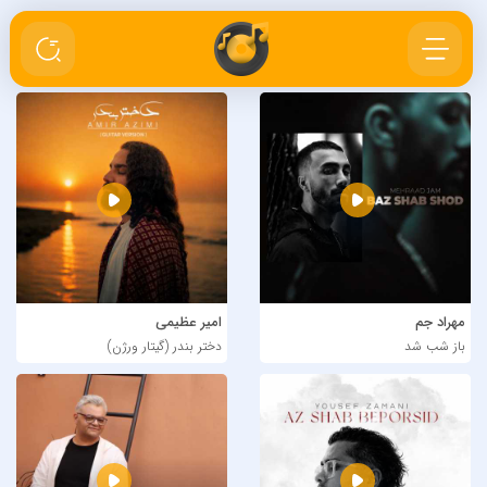
مهراد جم
امیر عظیمی
باز شب شد
دختر بندر (گیتار ورژن)