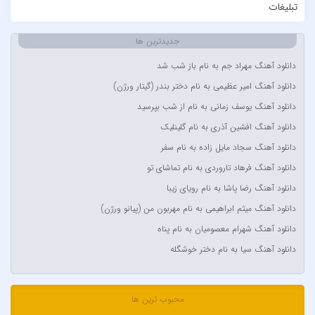
تبلیغات
آبتین یارا
آتوین
جدیدترین ها
آدرین
دانلود آهنگ مهراد جم به نام باز شب شد
آدوین
دانلود آهنگ امیر عظیمی به نام دختر بندر (گیتار ورژن)
آدین
دانلود آهنگ یوسف زمانی به نام از شب بپرسید
آر اس اچ
دانلود آهنگ افشین آذری به نام گلینلیک
آراد
دانلود آهنگ سجاد مایل زاده به نام سفر
آراد شاک
دانلود آهنگ فرهاد تاروردی به نام تماشای تو
آراد عباسی
دانلود آهنگ رضا پاشا به نام رویای زیبا
آراز
دانلود آهنگ میثم ابراهیمی به نام مهربون من (پیانو ورژن)
آراز المان
دانلود آهنگ شهرام معصومیان به نام پناه
آراز نصیری
دانلود آهنگ سیا به نام دختر خوشگله
آراکوم
آران
آران براتی و ایمان حمیدی
محبوب ترین ها