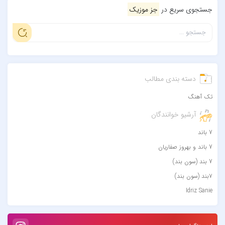
جستجوی سریع در
جز موزیک
دسته بندی مطالب
تک آهنگ
آرشیو خوانندگان
7 باند
7 باند و بهروز صفاریان
7 بند (سون بند)
۷بند (سون بند)
Idriz Sanie
Loran
Tech N9ne و یاس