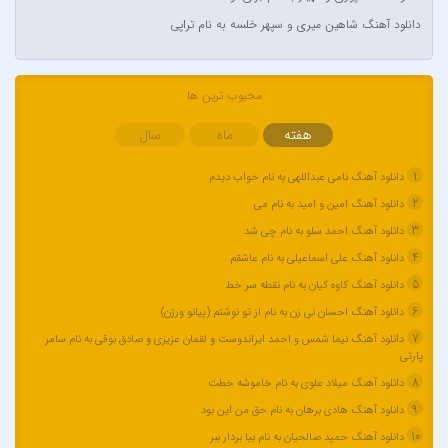
آراز نصیری
دانلود آهنگ شاهین میری و سپهر خلسه به نام تراپی
آراکوم
آران
آران براتی و ایمان حمیدی
محبوب ترین ها
آران، مُوِرس و وینتِرس
هفته
ماه
سال
آرپژ
1
دانلود آهنگ نامی عبداللهی به نام خواب دیدم
آرتا
2
دانلود آهنگ امین و امید به نام می
آرتا اسدی
3
دانلود آهنگ احمد سلو به نام چی شد
آرتا و سارن
4
دانلود آهنگ علی اسماعیلی به نام عاشقم
آرتام
5
دانلود آهنگ کاوه کیان به نام نقطه سر خط
آرتبن بهادری
6
دانلود آهنگ احسان نی زن به نام از تو نوشتم (پیانو ورژن)
آرتين شاهوران
7
دانلود آهنگ نیما شمس و احمد ایراندوست و لقمان عزیزی و صادق بوقی به نام سامر
آرتی
پارتی
آرتین
8
دانلود آهنگ میلاد علوی به نام خاموشه خطت
9
آرتین بهادری
دانلود آهنگ هادی برهان به نام حق من این بود
10
دانلود آهنگ حمید صالحیان به نام بیا بردار ببر
آرتین سلیمانی