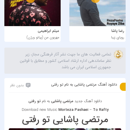
رضا پاشا
میثم ابراهیمی
رویای زیبا
مهربون من (پیانو ورژن)
تمامی فعالیت های ما جهت نشر آثار فرهنگی مجاز، زیر
نظر ساماندهی اداره ارشاد اسلامی کشور و مطابق با قوانین
جمهوری اسلامی ایران می باشد
دانلود آهنگ مرتضی پاشایی به نام تو رفتی
بدون نظر
دانلود آهنگ جدید
مرتضی پاشایی
به نام
تو رفتی
Download new Music
Morteza Pashaei
–
To Rafty
مرتضی پاشایی تو رفتی