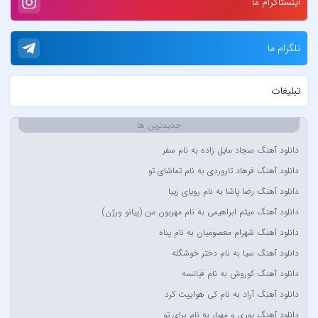
اینستاگرام ما
آبا مقدم
آبان
تلگرام ما
آبتین دابا
آبتین روحبخش داوران
تبلیغات
آبتین یارا
آتوین
جدیدترین ها
آدرین
دانلود آهنگ سجاد مایل زاده به نام سفر
آدوین
دانلود آهنگ فرهاد تاروردی به نام تماشای تو
آدین
دانلود آهنگ رضا پاشا به نام رویای زیبا
آر اس اچ
دانلود آهنگ میثم ابراهیمی به نام مهربون من (پیانو ورژن)
آراد
دانلود آهنگ شهرام معصومیان به نام پناه
آراد شاک
دانلود آهنگ سیا به نام دختر خوشگله
آراد عباسی
دانلود آهنگ کوروش به نام فیانسه
آراز
دانلود آهنگ آراد به نام کی هواییت کرد
آراز المان
دانلود آهنگ پوری و مهیار به نام برای تو