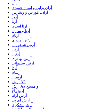
آران
آران براتی و ایمان حمیدی
آران، مُوِرس و وینتِرس
آرپژ
آرتا
آرتا اسدی
آرتا و سارن
آرتام
آرتبن بهادری
آرتين شاهوران
آرتی
آرتین
آرتین بهادری
آرتین سلیمانی
آردا
آرسام
آرسین
آرش AP
آرش AP و مسیح
آرش آج
آرش آرام
آرش ای پی
آرش تشکری