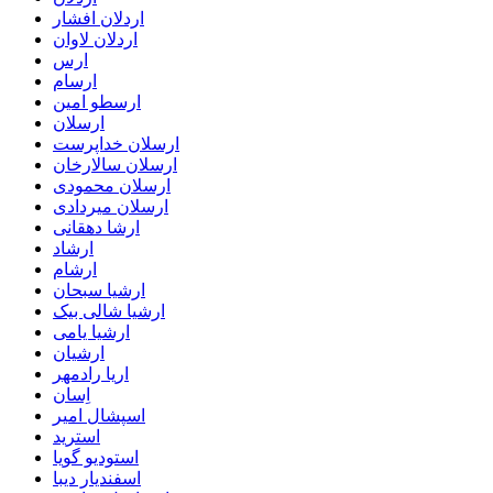
اردلان افشار
اردلان لاوان
ارس
ارسام
ارسطو امین
ارسلان
ارسلان خداپرست
ارسلان سالارخان
ارسلان محمودی
ارسلان میردادی
ارشا دهقانی
ارشاد
ارشام
ارشیا سبحان
ارشیا شالی بیک
ارشیا یامی
ارشیان
اریا رادمهر
اِسان
اسپشال امیر
استرید
استودیو گویا
اسفندیار دیبا