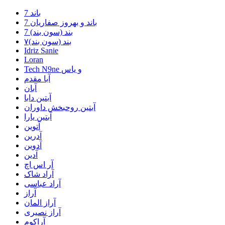
7 باند
7 باند و بهروز صفاریان
7 بند (سون بند)
۷بند (سون بند)
Idriz Sanie
Loran
Tech N9ne و یاس
آبا مقدم
آبان
آبتین دابا
آبتین روحبخش داوران
آبتین یارا
آتوین
آدرین
آدوین
آدین
آر اس اچ
آراد شاک
آراد عباسی
آراز
آراز المان
آراز نصیری
آراکوم