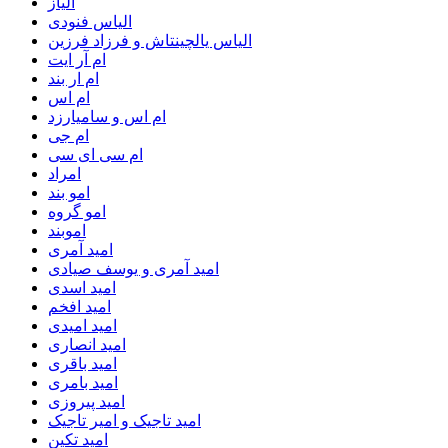
الیاز
الیاس فنودی
الیاس یالچینتاش و فرزاد فرزین
ام آر ایت
ام‌ ار بند
ام اس
ام اس و سامیارزد
ام جی
ام سی ای سی
امراد
امو بند
امو گروه
اموبند
امید آمری
امید آمری و یوسف صیادی
امید اسدی
امید افخم
امید امیدی
امید انصاری
امید باقری
امید بامری
امید پیروزی
امید تاجیک و امیر تاجیک
امید تکین