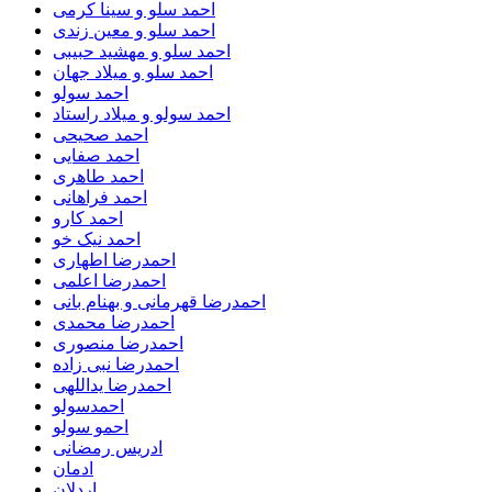
احمد سلو و سینا کرمی
احمد سلو و معین زندی
احمد سلو و مهشید حبیبی
احمد سلو و میلاد جهان
احمد سولو
احمد سولو و میلاد راستاد
احمد صحیحی
احمد صفایی
احمد طاهری
احمد فراهانی
احمد کارو
احمد نیک خو
احمدرضا اطهاری
احمدرضا اعلمی
احمدرضا قهرمانی و بهنام بانی
احمدرضا محمدی
احمدرضا منصوری
احمدرضا نبی زاده
احمدرضا یداللهی
احمدسولو
احمو سولو
ادریس رمضانی
ادمان
اردلان