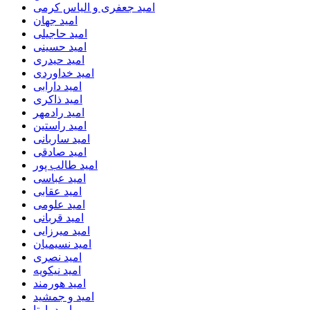
امید جعفری و الیاس کرمی
امید جهان
امید حاجیلی
امید حسینی
امید حیدری
امید خداوردی
امید دارابی
امید ذاکری
امید رادمهر
امید راستین
امید ساربانی
امید صادقی
امید طالب پور
امید عباسی
امید عقابی
امید علومی
امید قربانی
امید میرزایی
امید نسیمیان
امید نصری
امید نیکویه
امید هورمند
امید و جمشید
امید یارتا