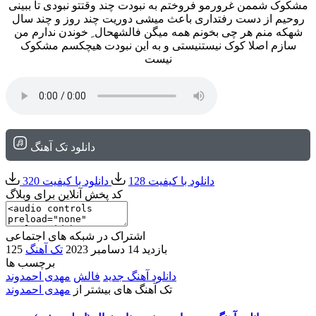
مشکوک شممن غرورمو فروختم به نبودت چند وقتتو نبودی تا ببینی
روحیم از دست رفتداری باعث میشی دوریت چند روز و چند سال
شهکه منم هر چی بخونم همه میگن فالشهحال ِ خوندن ندارم من
سازم اصلا کوک نیستنیستی و به این نبودت هیچکسم مشکوک
نیست
دانلود تک آهنگ
دانلود با کیفیت 128
دانلود با کیفیت 320
کد پخش آنلاین برای وبلاگ
اشتراک در شبکه های اجتماعی
125 بازدید
14 دسامبر 2023
تک آهنگ
برچسب ها
دانلود آهنگ جدید
فالش
مهدی احمدوند
تک آهنگ های بیشتر از
مهدی احمدوند