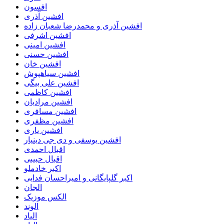
افسون
افشین آذری
افشین آذری و محمدرضا شعبان زاده
افشین اشرفی
افشین امینی
افشین حسنی
افشین خان
افشین سیاهپوش
افشین علی بیگی
افشین کاظمی
افشین مرادیان
افشین مسافری
افشین مظفری
افشین یاری
افشین یوسفی و دی جی دینیار
اقبال احمدی
اقبال حبیبی
اکبر خادملو
اکبر گلپایگانی و امیراحسان فدایی
الجان
الکس موزیک
الوند
الیاد