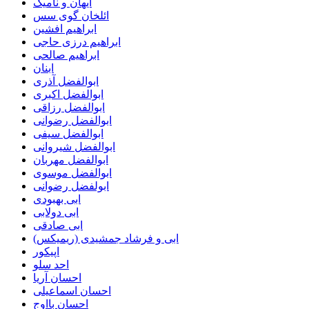
آیهان و نامیک
ائلخان گوی سس
ابراهیم افشین
ابراهیم درزی حاجی
ابراهیم صالحی
ابنان
ابوالفضل آذری
ابوالفضل اکبری
ابوالفضل رزاقی
ابوالفضل رضوانی
ابوالفضل سیفی
ابوالفضل شیروانی
ابوالفضل مهربان
ابوالفضل موسوی
ابولفضل رضوانی
ابی بهبودی
ابی دولابی
ابی صادقی
ابی و فرشاد جمشیدی (ریمیکس)
اپیکور
احد سلو
احسان آریا
احسان اسماعیلی
احسان بااوج