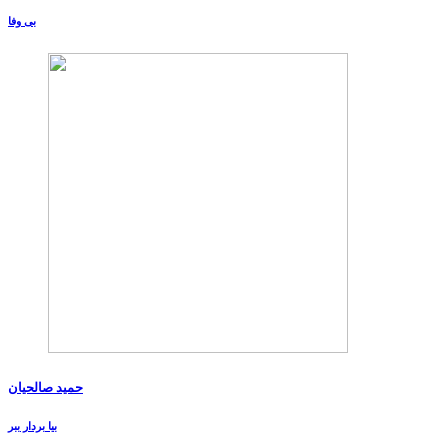
بی وفا
حمید صالحیان
بیا بردار ببر