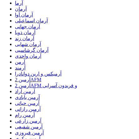
آرما
آرمان
آرمان آوا
آرمان اسماعیلی
آرمان جهانی
آرمان ذویا
آرمان زند
آرمان شهابی
آرمان گرشاسبی
آرمان واحدی
آرمن
آرمند
آرمیکس و ارین دوانادرا
آرمین 2AFM
آرمین 2AFM و فریدون آسرایی
آرمین آراد
آرمین بابادی
آرمین حیاتی
آرمین رازانی
آرمین رام
آرمین زارعی
آرمین شفیعی
آرمین فیروزی
آرمین مکری