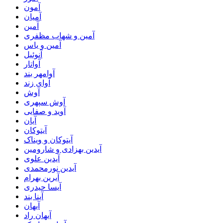
آمون
آمیان
آمین
آمین و شهاب مظفری
آمین و یاس
آنوئیل
آواتار
آوامهر بند
آوای زند
آوش
آوش سپهری
آوید و صفایی
آیان
آیتوکان
آیتوکان و ویناک
آیدین بهزادی و شارومین
آیدین علوی
آیدین نورمحمدی
آیرین بهرام
آیسا حیدری
آینا بند
آیهان
آیهان راد