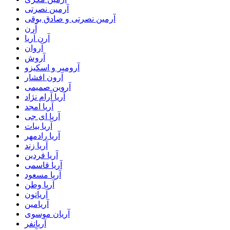
آرمین نصرتی
آرمین نصرتی و صادق بوقی
آرن
آرن آریا
آروان
آروش
آرومیر و اسکیزو
آرون افشار
آروین صمیمی
آریا آرام نژاد
آریا امجد
آریا ای جی
آریا بیات
آریا رادمهر
آریا زند
آریا فردین
آریا قاسمی
آریا مسعود
آریا وطن
آریاتون
آریامین
آریان موسوی
آریانفر