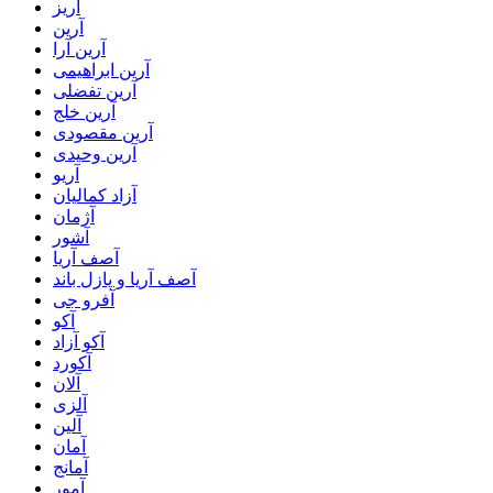
آریز
آرین
آرین آرا
آرین ابراهیمی
آرین تفضلی
آرین خلج
آرین مقصودی
آرین وحیدی
آریو
آزاد کمالیان
آژمان
آشور
آصف آریا
آصف آریا و پازل باند
آفرو جی
آکو
آکو آزاد
آکورد
آلان
آلزی
آلین
آمان
آمانج
آمور