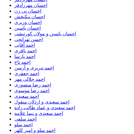
احسان مهرزادفر
احسان نی زن
احسان نیکبخش
احسان وزیری
احسان یاسین
احسان یاسین و مولان کورتیشی
احسن تهرانچی
احمد آقایی
احمد باقری
احمد پارسا
احمد تاج
احمد تبریزی و آرسن
احمد جعفری
احمد جلالی مهر
احمد رضا منصوری
احمد رضا موسوی
احمد سعیدی
احمد سعیدی و اردلان منقول
احمد سعیدی و عماد طالب زاده
احمد سعیدی و نیما علامه
احمد سلفی
احمد سلو
احمد سلو و امیر کلهر