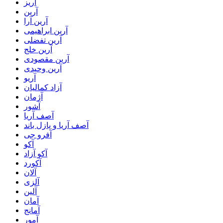
آریز
آرین
آرین آرا
آرین ابراهیمی
آرین تفضلی
آرین خلج
آرین مقصودی
آرین وحیدی
آریو
آزاد کمالیان
آژمان
آشور
آصف آریا
آصف آریا و پازل باند
آفرو جی
آکو
آکو آزاد
آکورد
آلان
آلزی
آلین
آمان
آمانج
آمور