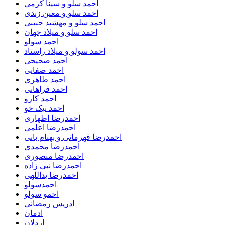
احمد سلو و سینا کرمی
احمد سلو و معین زندی
احمد سلو و مهشید حبیبی
احمد سلو و میلاد جهان
احمد سولو
احمد سولو و میلاد راستاد
احمد صحیحی
احمد صفایی
احمد طاهری
احمد فراهانی
احمد کارو
احمد نیک خو
احمدرضا اطهاری
احمدرضا اعلمی
احمدرضا قهرمانی و بهنام بانی
احمدرضا محمدی
احمدرضا منصوری
احمدرضا نبی زاده
احمدرضا یداللهی
احمدسولو
احمو سولو
ادریس رمضانی
ادمان
اردلان