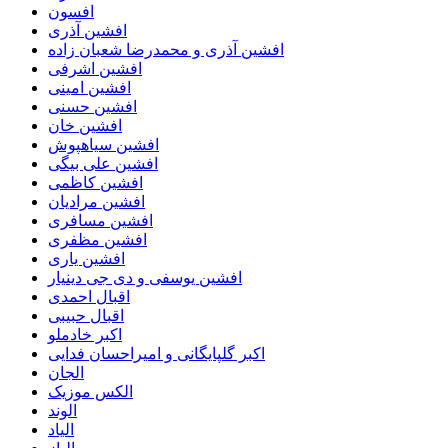
افسون
افشین آذری
افشین آذری و محمدرضا شعبان زاده
افشین اشرفی
افشین امینی
افشین حسنی
افشین خان
افشین سیاهپوش
افشین علی بیگی
افشین کاظمی
افشین مرادیان
افشین مسافری
افشین مظفری
افشین یاری
افشین یوسفی و دی جی دینیار
اقبال احمدی
اقبال حبیبی
اکبر خادملو
اکبر گلپایگانی و امیراحسان فدایی
الجان
الکس موزیک
الوند
الیاد