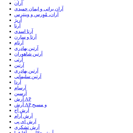
آران
آران براتی و ایمان حمیدی
آران، مُوِرس و وینتِرس
آرپژ
آرتا
آرتا اسدی
آرتا و سارن
آرتام
آرتبن بهادری
آرتين شاهوران
آرتی
آرتین
آرتین بهادری
آرتین سلیمانی
آردا
آرسام
آرسین
آرش AP
آرش AP و مسیح
آرش آج
آرش آرام
آرش ای پی
آرش تشکری
آرش جلالی و آقا فرا