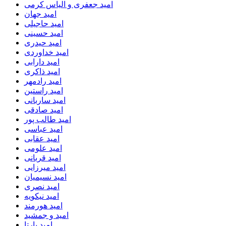
امید جعفری و الیاس کرمی
امید جهان
امید حاجیلی
امید حسینی
امید حیدری
امید خداوردی
امید دارابی
امید ذاکری
امید رادمهر
امید راستین
امید ساربانی
امید صادقی
امید طالب پور
امید عباسی
امید عقابی
امید علومی
امید قربانی
امید میرزایی
امید نسیمیان
امید نصری
امید نیکویه
امید هورمند
امید و جمشید
امید یارتا