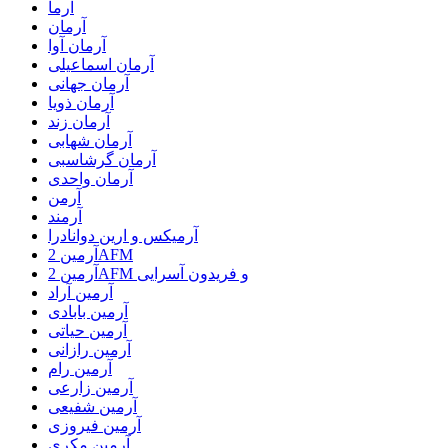
آرما
آرمان
آرمان آوا
آرمان اسماعیلی
آرمان جهانی
آرمان ذویا
آرمان زند
آرمان شهابی
آرمان گرشاسبی
آرمان واحدی
آرمن
آرمند
آرمیکس و ارین دوانادرا
آرمین 2AFM
آرمین 2AFM و فریدون آسرایی
آرمین آراد
آرمین بابادی
آرمین حیاتی
آرمین رازانی
آرمین رام
آرمین زارعی
آرمین شفیعی
آرمین فیروزی
آرمین مکری