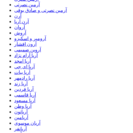
آرمین نصرتی
آرمین نصرتی و صادق بوقی
آرن
آرن آریا
آروان
آروش
آرومیر و اسکیزو
آرون افشار
آروین صمیمی
آریا آرام نژاد
آریا امجد
آریا ای جی
آریا بیات
آریا رادمهر
آریا زند
آریا فردین
آریا قاسمی
آریا مسعود
آریا وطن
آریاتون
آریامین
آریان موسوی
آریانفر