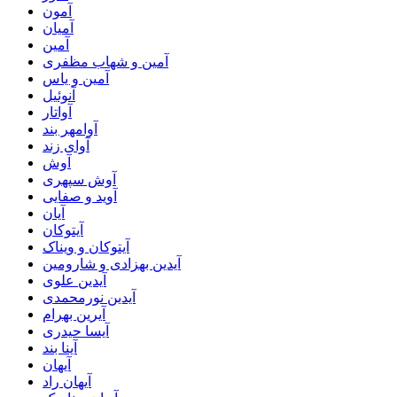
آمون
آمیان
آمین
آمین و شهاب مظفری
آمین و یاس
آنوئیل
آواتار
آوامهر بند
آوای زند
آوش
آوش سپهری
آوید و صفایی
آیان
آیتوکان
آیتوکان و ویناک
آیدین بهزادی و شارومین
آیدین علوی
آیدین نورمحمدی
آیرین بهرام
آیسا حیدری
آینا بند
آیهان
آیهان راد