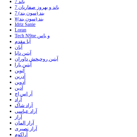
7 باند
7 باند و بهروز صفاریان
7 بند (سون بند)
۷بند (سون بند)
Idriz Sanie
Loran
Tech N9ne و یاس
آبا مقدم
آبان
آبتین دابا
آبتین روحبخش داوران
آبتین یارا
آتوین
آدرین
آدوین
آدین
آر اس اچ
آراد
آراد شاک
آراد عباسی
آراز
آراز المان
آراز نصیری
آراکوم