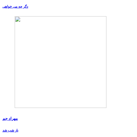
دگر چه می خواهی
مهراد جم
باز شب شد