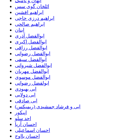
آیهان و نامیک
ائلخان گوی سس
ابراهیم افشین
ابراهیم درزی حاجی
ابراهیم صالحی
ابنان
ابوالفضل آذری
ابوالفضل اکبری
ابوالفضل رزاقی
ابوالفضل رضوانی
ابوالفضل سیفی
ابوالفضل شیروانی
ابوالفضل مهربان
ابوالفضل موسوی
ابولفضل رضوانی
ابی بهبودی
ابی دولابی
ابی صادقی
ابی و فرشاد جمشیدی (ریمیکس)
اپیکور
احد سلو
احسان آریا
احسان اسماعیلی
احسان بااوج