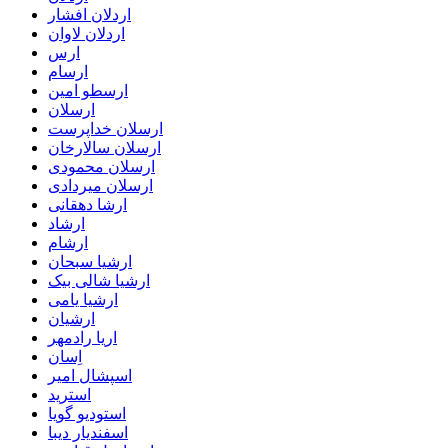
اردلان افشار
اردلان لاوان
ارس
ارسام
ارسطو امین
ارسلان
ارسلان خداپرست
ارسلان سالارخان
ارسلان محمودی
ارسلان میردادی
ارشا دهقانی
ارشاد
ارشام
ارشیا سبحان
ارشیا شالی بیک
ارشیا یامی
ارشیان
اریا رادمهر
اِسان
اسپشال امیر
استرید
استودیو گویا
اسفندیار دیبا