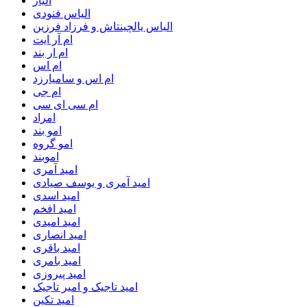
الیاز
الیاس فنودی
الیاس یالچینتاش و فرزاد فرزین
ام آر ایت
ام‌ ار بند
ام اس
ام اس و سامیارزد
ام جی
ام سی ای سی
امراد
امو بند
امو گروه
اموبند
امید آمری
امید آمری و یوسف صیادی
امید اسدی
امید افخم
امید امیدی
امید انصاری
امید باقری
امید بامری
امید پیروزی
امید تاجیک و امیر تاجیک
امید تکین