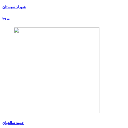
شهراد سیستان
بی وفا
حمید صالحیان