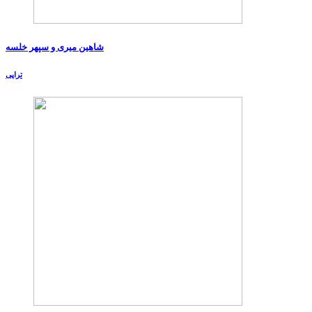
شاهین میری و سپهر خلسه
تراپی