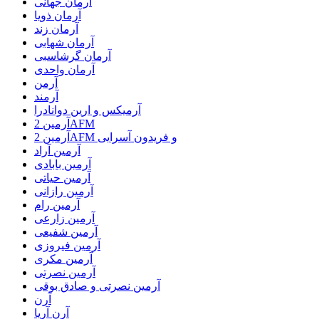
آرمان جهانی
آرمان ذویا
آرمان زند
آرمان شهابی
آرمان گرشاسبی
آرمان واحدی
آرمن
آرمند
آرمیکس و ارین دوانادرا
آرمین 2AFM
آرمین 2AFM و فریدون آسرایی
آرمین آراد
آرمین بابادی
آرمین حیاتی
آرمین رازانی
آرمین رام
آرمین زارعی
آرمین شفیعی
آرمین فیروزی
آرمین مکری
آرمین نصرتی
آرمین نصرتی و صادق بوقی
آرن
آرن آریا