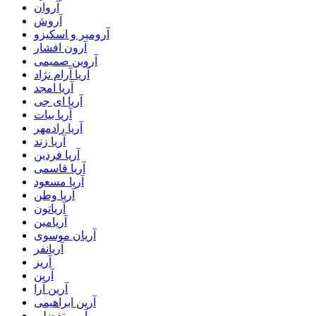
آروان
آروش
آرومیر و اسکیزو
آرون افشار
آروین صمیمی
آریا آرام نژاد
آریا امجد
آریا ای جی
آریا بیات
آریا رادمهر
آریا زند
آریا فردین
آریا قاسمی
آریا مسعود
آریا وطن
آریاتون
آریامین
آریان موسوی
آریانفر
آریز
آرین
آرین آرا
آرین ابراهیمی
آرین تفضلی