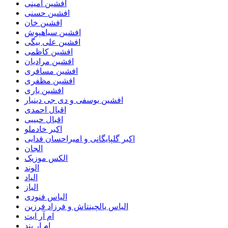
افشین امینی
افشین حسنی
افشین خان
افشین سیاهپوش
افشین علی بیگی
افشین کاظمی
افشین مرادیان
افشین مسافری
افشین مظفری
افشین یاری
افشین یوسفی و دی جی دینیار
اقبال احمدی
اقبال حبیبی
اکبر خادملو
اکبر گلپایگانی و امیراحسان فدایی
الجان
الکس موزیک
الوند
الیاد
الیاز
الیاس فنودی
الیاس یالچینتاش و فرزاد فرزین
ام آر ایت
ام‌ ار بند