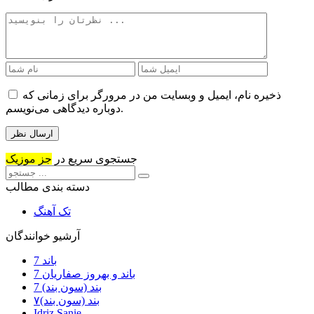
ذخیره نام، ایمیل و وبسایت من در مرورگر برای زمانی که
دوباره دیدگاهی می‌نویسم.
جستجوی سریع در
جز موزیک
دسته بندی مطالب
تک آهنگ
آرشیو خوانندگان
7 باند
7 باند و بهروز صفاریان
7 بند (سون بند)
۷بند (سون بند)
Idriz Sanie