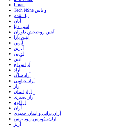
Loran
Tech N9ne و یاس
آبا مقدم
آبان
آبتین دابا
آبتین روحبخش داوران
آبتین یارا
آتوین
آدرین
آدوین
آدین
آر اس اچ
آراد
آراد شاک
آراد عباسی
آراز
آراز المان
آراز نصیری
آراکوم
آران
آران براتی و ایمان حمیدی
آران، مُوِرس و وینتِرس
آرپژ