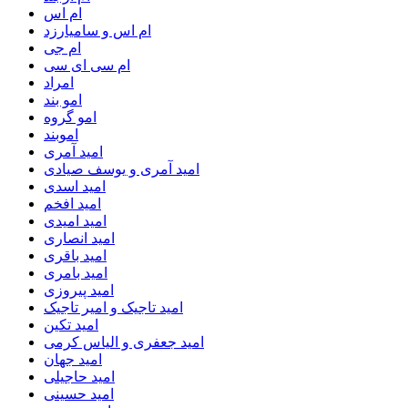
ام اس
ام اس و سامیارزد
ام جی
ام سی ای سی
امراد
امو بند
امو گروه
اموبند
امید آمری
امید آمری و یوسف صیادی
امید اسدی
امید افخم
امید امیدی
امید انصاری
امید باقری
امید بامری
امید پیروزی
امید تاجیک و امیر تاجیک
امید تکین
امید جعفری و الیاس کرمی
امید جهان
امید حاجیلی
امید حسینی