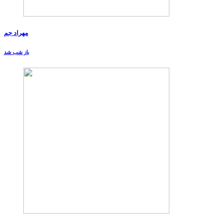
مهراد جم
باز شب شد