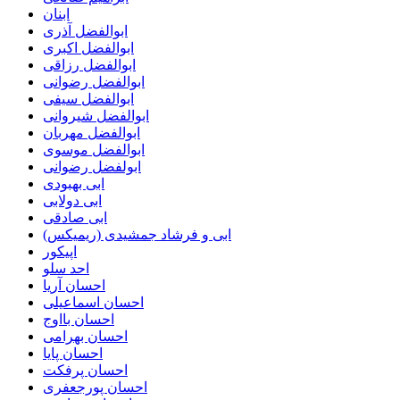
ابنان
ابوالفضل آذری
ابوالفضل اکبری
ابوالفضل رزاقی
ابوالفضل رضوانی
ابوالفضل سیفی
ابوالفضل شیروانی
ابوالفضل مهربان
ابوالفضل موسوی
ابولفضل رضوانی
ابی بهبودی
ابی دولابی
ابی صادقی
ابی و فرشاد جمشیدی (ریمیکس)
اپیکور
احد سلو
احسان آریا
احسان اسماعیلی
احسان بااوج
احسان بهرامی
احسان پایا
احسان پرفکت
احسان پورجعفری