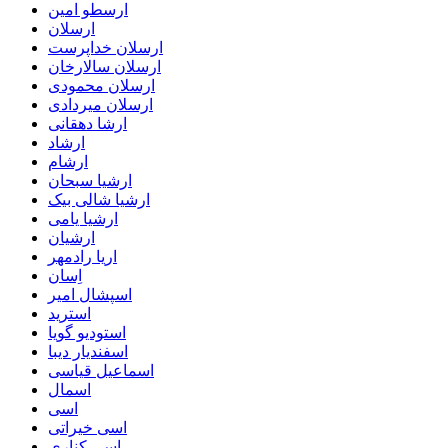
ارسطو امین
ارسلان
ارسلان خداپرست
ارسلان سالارخان
ارسلان محمودی
ارسلان میردادی
ارشا دهقانی
ارشاد
ارشام
ارشیا سبحان
ارشیا شالی بیک
ارشیا یامی
ارشیان
اریا رادمهر
اِسان
اسپشال امیر
استرید
استودیو گویا
اسفندیار دیبا
اسماعیل قیاسی
اسمال
اسی
اسی خیراتی
اسی کناری