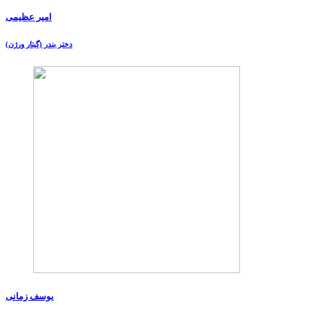
امیر عظیمی
دختر بندر (گیتار ورژن)
یوسف زمانی