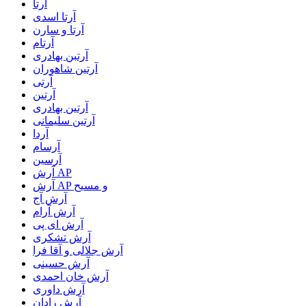
آرتا
آرتا اسدی
آرتا و سارن
آرتام
آرتبن بهادری
آرتين شاهوران
آرتی
آرتین
آرتین بهادری
آرتین سلیمانی
آردا
آرسام
آرسین
آرش AP
آرش AP و مسیح
آرش آج
آرش آرام
آرش ای پی
آرش تشکری
آرش جلالی و آقا فرا
آرش حسینی
آرش خان احمدی
آرش داوری
آرش رادان