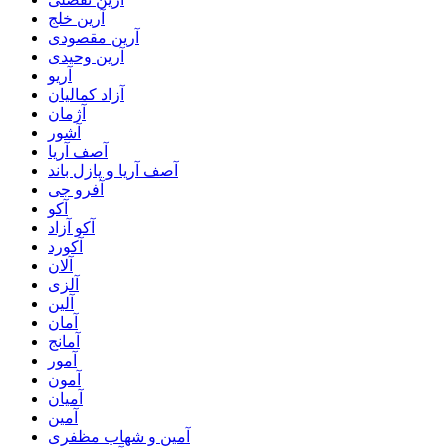
آرین خلج
آرین مقصودی
آرین وحیدی
آریو
آزاد کمالیان
آژمان
آشور
آصف آریا
آصف آریا و پازل باند
آفرو جی
آکو
آکو آزاد
آکورد
آلان
آلزی
آلین
آمان
آمانج
آمور
آمون
آمیان
آمین
آمین و شهاب مظفری