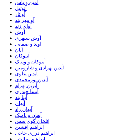
آمین و یاس
آنوئیل
آواتار
آوامهر بند
آوای زند
آوش
آوش سپهری
آوید و صفایی
آیان
آیتوکان
آیتوکان و ویناک
آیدین بهزادی و شارومین
آیدین علوی
آیدین نورمحمدی
آیرین بهرام
آیسا حیدری
آینا بند
آیهان
آیهان راد
آیهان و نامیک
ائلخان گوی سس
ابراهیم افشین
ابراهیم درزی حاجی
ابراهیم صالحی