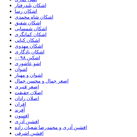
اشکان بلندرفتار
اشکان رسا
اشکان شاه محمدی
اشکان شفیق
اشکان شمسایی
اشکان‌ کمانگری
اشکان کیانی
اشکان مهدوی
اشکان یادگاری
اشکین ۰۰۹۸
اشو عاشوری
اشوان
اشوان و مهیار
اصغر جمال و محسن جمال
اصغر قنبری
اصلان حقیقت
اصلان رادان
افران
اَفرند
افسون
افشین آذری
افشین آذری و محمدرضا شعبان زاده
افشین اشرفی