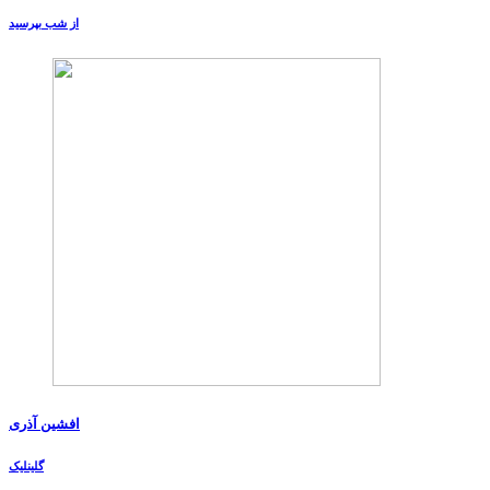
از شب بپرسید
افشین آذری
گلینلیک