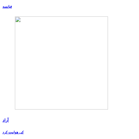
فیانسه
آراد
کی هواییت کرد