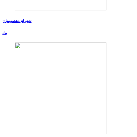
شهرام معصومیان
پناه