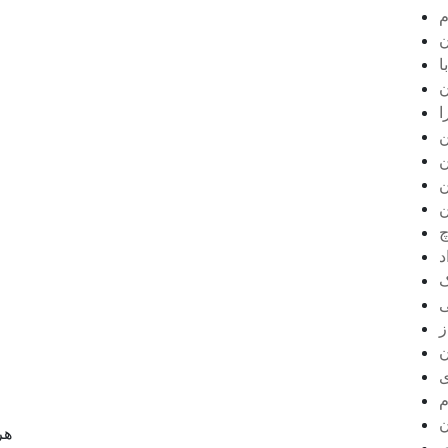
م
ن
ا
ن
ا
ن
ن
ن
ن
چ
د
ک
ی
ز
ن
ع
ی
م
ن
هر