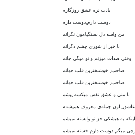
یادت نره عشق روزگارم
دوست دارم,دوست دارم
من واسه دل بستگیامون نگرانم
با خبر از شوری چشم دگرانم
وقتی صدات میزنم و تو میگی جانم
صاحب ِ خوشبخترین قلب جهانم
صاحب ِ خوشبخترین قلب جهانم
با منی و عشق نفس میکشه پیشم
اشق ِ اون جمله‌ی معروف همیشه‌م
اینکه به هیشکی جز تو وابسته نمیشم
چی میگم دوست دارم خسته نمیشم