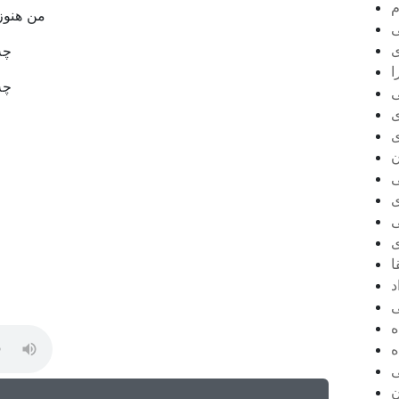
م
من هنوز
ی
چه
ا
چه
ی
ی
ن
ی
ا
د
ه
ه
ی
ن