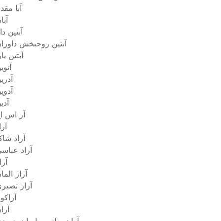
آبا مقد
آبا
آبتین داب
آبتین روحبخش داورا
آبتین یار
آتوی
آدری
آدوی
آدی
آر اس ا
آرا
آراد شا
آراد عباس
آرا
آراز الما
آراز نصیر
آراکو
آرا