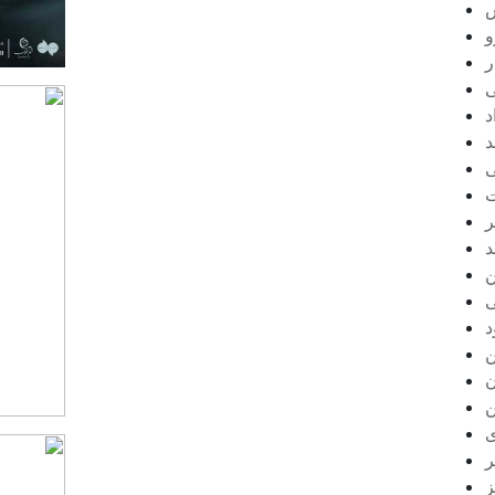
و
ر
ی
د
د
ی
ت
ر
د
ن
ی
د
ن
ن
ن
ی
ر
ز