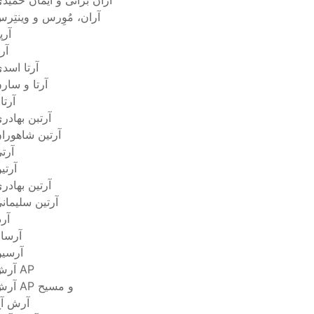
آران براتی و ایمان حمید
آران، مُوِرس و وینتِر
آرپ
آرت
آرتا اسد
آرتا و سار
آرتا
آرتبن بهادر
آرتين شاهورا
آرت
آرتی
آرتین بهادر
آرتین سلیمان
آرد
آرسا
آرسی
آرش AP
آرش AP و مسیح
آرش آ