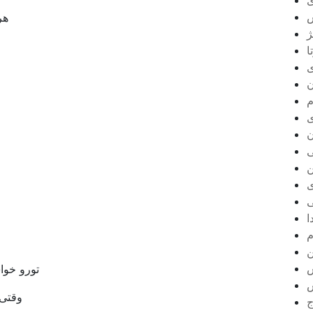
ی
س
هر
ژ
ا
ی
ن
م
ی
ن
ی
ن
ی
ی
ا
م
ن
تورو خوا
وقتی 
ج