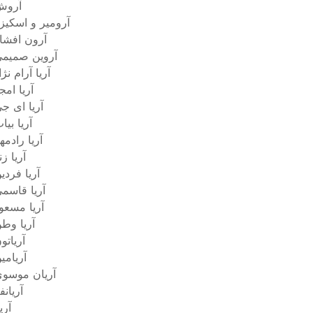
آروش
آرومیر و اسکیز
آرون افشا
آروین صمیم
آریا آرام نژا
آریا امج
آریا ای ج
آریا بیا
آریا رادمه
آریا زن
آریا فردی
آریا قاسم
آریا مسعو
آریا وط
آریاتو
آریامی
آریان موسو
آریانف
آری