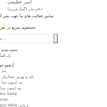
امیر عظیمی
دختر بندر (گیتار ورژن)
تمامی فعالیت های ما جهت نشر آثا
جستجوی سریع در
جز 
دسته بندی
تک آهن
آرشیو خوا
7 باند
7 باند و بهروز صفاریان
7 بند (سون بند)
۷بند (سون بند)
driz Sanie
oran
Tech N9ne و یاس