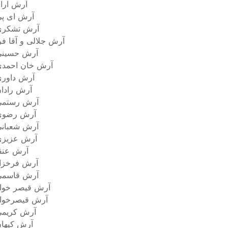
آرش آرا
آرش ای پ
آرش تشکری
آرش جلالی و آقا فر
آرش حسینی
آرش خان احمد
آرش داور
آرش رادا
آرش رستمى
آرش رضوی
آرش شعبان
آرش عزیزی
آرش عنق
آرش فرخزا
آرش قاسمی
آرش قیصر خوا
آرش قیصرخوا
آرش کریم
آرش کیها