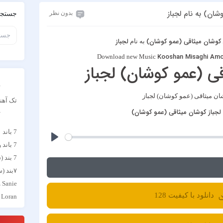
ان) به نام لجباز
بدون نظر
جستجو
کوشان میثاقی (عمو کوشان)
لجباز
به نام
Kooshan Misaghi Am
Download new Music
ی (عمو کوشان) لجباز
د
تک آهن
جباز کوشان میثاقی (عمو کوشان)
آ
7 باند
7 باند و بهروز صفاریان
7 بند (سون بند)
۷بند (سون بند)
z Sanie
دانلود با کیفیت 128
Loran
Tech N9ne
آبا مقد