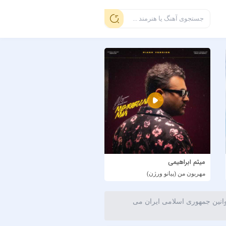
میثم ابراهیمی
مهربون من (پیانو ورژن)
وانین جمهوری اسلامی ایران می