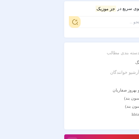
ی سریع در
جز موزیک
سته بندی مطالب
گ
رشیو خوانندگان
Idri
 و یاس
م