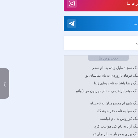
رام ما
با
ما
روحبخش داوران
را
ت
جدیدترین ها
هنگ سجاد مایل زاده به نام سفر
اچ
هنگ فرهاد تاروردی به نام تماشای تو
》
هنگ رضا پاشا به نام رویای زیبا
اک
هنگ میثم ابراهیمی به نام مهربون من (پیانو
باسی
هنگ شهرام معصومیان به نام پناه
هنگ سیا به نام دختر خوشگله
مان
هنگ کوروش به نام فیانسه
صیری
هنگ آراد به نام کی هواییت کرد
هنگ پوری و مهیار به نام برای تو