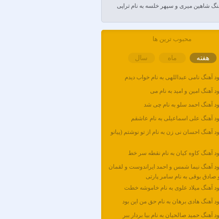
هنگ شاهین میری و سپهر خلسه به نام تراپی
راتی و ایمان حمیدی
ُوِرس و وینتِرس
محبوب ترین ها
هفته
ماه
سال
سدی
سارن
ود آهنگ نامی عبداللهی به نام خواب دیدم
ود آهنگ امین و امید به نام می
هادری
ود آهنگ احمد سلو به نام چی شد
شاهوران
ود آهنگ علی اسماعیلی به نام عاشقم
ود آهنگ احسان نی زن به نام از تو نوشتم (پیانو
هادری
ود آهنگ کاوه کیان به نام نقطه سر خط
سلیمانی
ود آهنگ نیما شمس و احمد ایراندوست و لقمان
صادق بوقی به نام سامر پارتی
ود آهنگ میلاد علوی به نام خاموشه خطت
ود آهنگ هادی برهان به نام حق من این بود
ود آهنگ حمید صالحیان به نام بیا بردار ببر