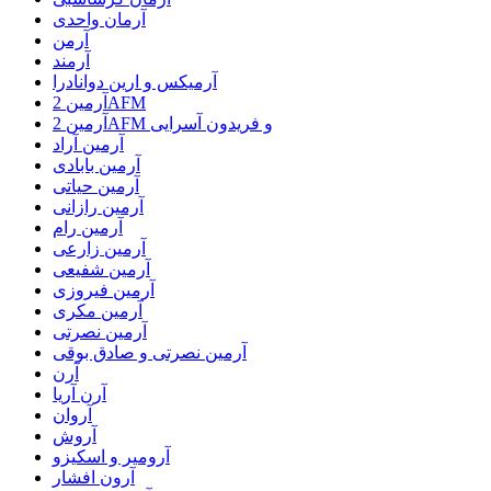
آرمان واحدی
آرمن
آرمند
آرمیکس و ارین دوانادرا
آرمین 2AFM
آرمین 2AFM و فریدون آسرایی
آرمین آراد
آرمین بابادی
آرمین حیاتی
آرمین رازانی
آرمین رام
آرمین زارعی
آرمین شفیعی
آرمین فیروزی
آرمین مکری
آرمین نصرتی
آرمین نصرتی و صادق بوقی
آرن
آرن آریا
آروان
آروش
آرومیر و اسکیزو
آرون افشار