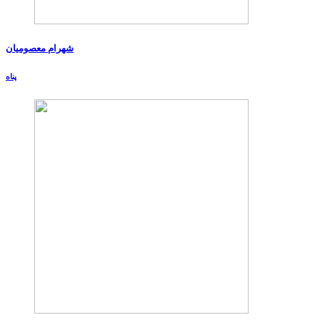
شهرام معصومیان
پناه