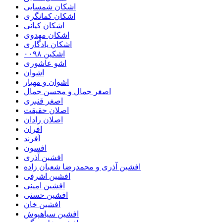
اشکان شمسایی
اشکان‌ کمانگری
اشکان کیانی
اشکان مهدوی
اشکان یادگاری
اشکین ۰۰۹۸
اشو عاشوری
اشوان
اشوان و مهیار
اصغر جمال و محسن جمال
اصغر قنبری
اصلان حقیقت
اصلان رادان
افران
اَفرند
افسون
افشین آذری
افشین آذری و محمدرضا شعبان زاده
افشین اشرفی
افشین امینی
افشین حسنی
افشین خان
افشین سیاهپوش