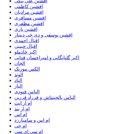
افشین علی بیگی
افشین کاظمی
افشین مرادیان
افشین مسافری
افشین مظفری
افشین یاری
افشین یوسفی و دی جی دینیار
اقبال احمدی
اقبال حبیبی
اکبر خادملو
اکبر گلپایگانی و امیراحسان فدایی
الجان
الکس موزیک
الوند
الیاد
الیاز
الیاس فنودی
الیاس یالچینتاش و فرزاد فرزین
ام آر ایت
ام‌ ار بند
ام اس
ام اس و سامیارزد
ام جی
ام سی ای سی