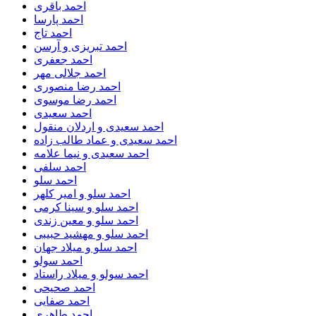
احمد باقری
احمد پارسا
احمد تاج
احمد تبریزی و آرسن
احمد جعفری
احمد جلالی مهر
احمد رضا منصوری
احمد رضا موسوی
احمد سعیدی
احمد سعیدی و اردلان منقول
احمد سعیدی و عماد طالب زاده
احمد سعیدی و نیما علامه
احمد سلفی
احمد سلو
احمد سلو و امیر کلهر
احمد سلو و سینا کرمی
احمد سلو و معین زندی
احمد سلو و مهشید حبیبی
احمد سلو و میلاد جهان
احمد سولو
احمد سولو و میلاد راستاد
احمد صحیحی
احمد صفایی
احمد طاهری