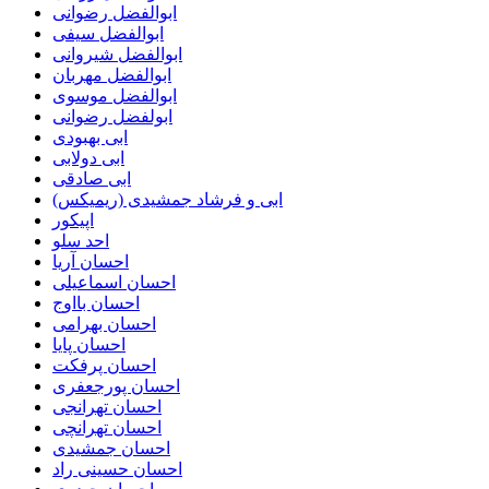
ابوالفضل رضوانی
ابوالفضل سیفی
ابوالفضل شیروانی
ابوالفضل مهربان
ابوالفضل موسوی
ابولفضل رضوانی
ابی بهبودی
ابی دولابی
ابی صادقی
ابی و فرشاد جمشیدی (ریمیکس)
اپیکور
احد سلو
احسان آریا
احسان اسماعیلی
احسان بااوج
احسان بهرامی
احسان پایا
احسان پرفکت
احسان پورجعفری
احسان تهرانجی
احسان تهرانچی
احسان جمشیدی
احسان حسینی راد