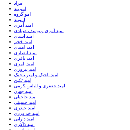
امراد
امو بند
امو گروه
اموبند
امید آمری
امید آمری و یوسف صیادی
امید اسدی
امید افخم
امید امیدی
امید انصاری
امید باقری
امید بامری
امید پیروزی
امید تاجیک و امیر تاجیک
امید تکین
امید جعفری و الیاس کرمی
امید جهان
امید حاجیلی
امید حسینی
امید حیدری
امید خداوردی
امید دارابی
امید ذاکری
امید رادمهر