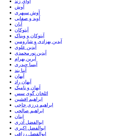
آوای زند
آوش
آوش سپهری
آوید و صفایی
آیان
آیتوکان
آیتوکان و ویناک
آیدین بهزادی و شارومین
آیدین علوی
آیدین نورمحمدی
آیرین بهرام
آیسا حیدری
آینا بند
آیهان
آیهان راد
آیهان و نامیک
ائلخان گوی سس
ابراهیم افشین
ابراهیم درزی حاجی
ابراهیم صالحی
ابنان
ابوالفضل آذری
ابوالفضل اکبری
ابوالفضل رزاقی