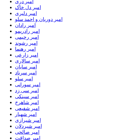
امیر دری
امیر دل خاک
امیر دلیری
امیر دوربان و احمد سلو
امیر رادان
امیر رادریمو
امیر رحیمی
امیر رشوند
امیر رهنما
امیر زارعی
امیر سالاری
امیر سایان
امیر سرناد
امیر سلو
امیر سورانی
امیر سی زد
امیر سینکی
امیر شاهرخ
امیر شفیعی
امیر شهیار
امیر شیرازی
امیر شیردلان
امیر صالحی
امیر صداقت