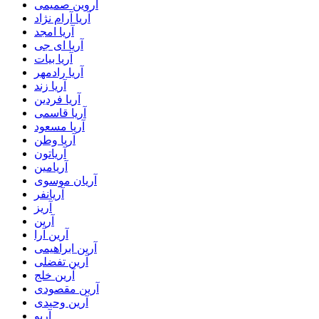
آروین صمیمی
آریا آرام نژاد
آریا امجد
آریا ای جی
آریا بیات
آریا رادمهر
آریا زند
آریا فردین
آریا قاسمی
آریا مسعود
آریا وطن
آریاتون
آریامین
آریان موسوی
آریانفر
آریز
آرین
آرین آرا
آرین ابراهیمی
آرین تفضلی
آرین خلج
آرین مقصودی
آرین وحیدی
آریو