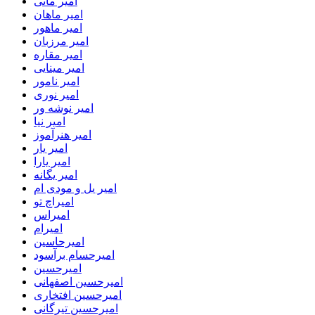
امیر مانی
امیر ماهان
امیر ماهور
امیر مرزبان
امیر مقاره
امیر مینایی
امیر نامور
امیر نوری
امیر نوشه ور
امیر نیا
امیر هنرآموز
امیر یار
امیر یارا
امیر یگانه
امیر یل و مودی ام
امیراچ تو
امیراس
امیرام
امیرحاسین
امیرحسام برآسود
امیرحسین
امیرحسین اصفهانی
امیرحسین افتخاری
امیرحسین تیرگانی