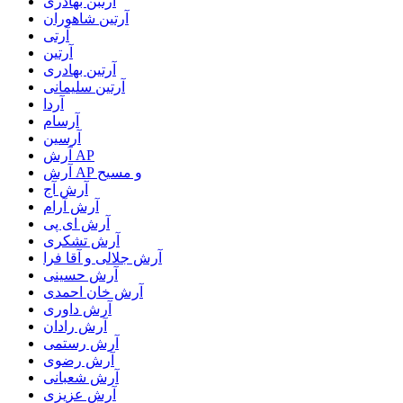
آرتبن بهادری
آرتين شاهوران
آرتی
آرتین
آرتین بهادری
آرتین سلیمانی
آردا
آرسام
آرسین
آرش AP
آرش AP و مسیح
آرش آج
آرش آرام
آرش ای پی
آرش تشکری
آرش جلالی و آقا فرا
آرش حسینی
آرش خان احمدی
آرش داوری
آرش رادان
آرش رستمى
آرش رضوی
آرش شعبانی
آرش عزیزی