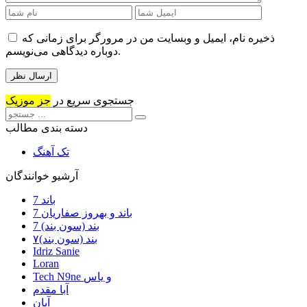
ذخیره نام، ایمیل و وبسایت من در مرورگر برای زمانی که
دوباره دیدگاهی می‌نویسم.
جستجوی سریع در
جز موزیک
دسته بندی مطالب
تک آهنگ
آرشیو خوانندگان
7 باند
7 باند و بهروز صفاریان
7 بند (سون بند)
۷بند (سون بند)
Idriz Sanie
Loran
Tech N9ne و یاس
آبا مقدم
آبان