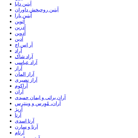
آبتین دابا
آبتین روحبخش داوران
آبتین یارا
آتوین
آدرین
آدوین
آدین
آر اس اچ
آراد
آراد شاک
آراد عباسی
آراز
آراز المان
آراز نصیری
آراکوم
آران
آران براتی و ایمان حمیدی
آران، مُوِرس و وینتِرس
آرپژ
آرتا
آرتا اسدی
آرتا و سارن
آرتام