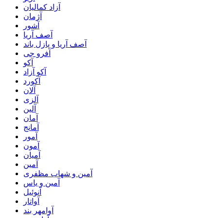
آزاد کمالیان
آژمان
آشور
آصف آریا
آصف آریا و پازل باند
آفرو جی
آکو
آکو آزاد
آکورد
آلان
آلزی
آلین
آمان
آمانج
آمور
آمون
آمیان
آمین
آمین و شهاب مظفری
آمین و یاس
آنوئیل
آواتار
آوامهر بند