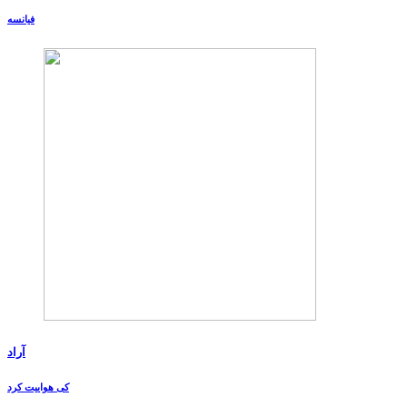
فیانسه
آراد
کی هواییت کرد