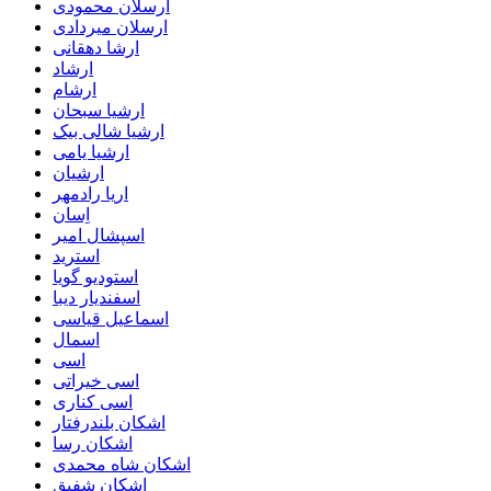
ارسلان محمودی
ارسلان میردادی
ارشا دهقانی
ارشاد
ارشام
ارشیا سبحان
ارشیا شالی بیک
ارشیا یامی
ارشیان
اریا رادمهر
اِسان
اسپشال امیر
استرید
استودیو گویا
اسفندیار دیبا
اسماعیل قیاسی
اسمال
اسی
اسی خیراتی
اسی کناری
اشکان بلندرفتار
اشکان رسا
اشکان شاه محمدی
اشکان شفیق