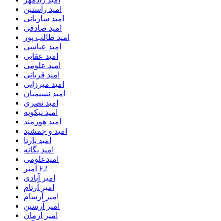
امید راستین
امید ساربانی
امید صادقی
امید طالب پور
امید عباسی
امید عقابی
امید علومی
امید قربانی
امید میرزایی
امید نسیمیان
امید نصری
امید نیکویه
امید هورمند
امید و جمشید
امید یارتا
امید یگانه
امیدعلومی
امیر F2
امیر آبادی
امیر آرتام
امیر آرسام
امیر آرسین
امیر آرمان