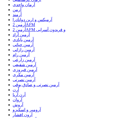
آرمان واحدی
آرمن
آرمند
آرمیکس و ارین دوانادرا
آرمین 2AFM
آرمین 2AFM و فریدون آسرایی
آرمین آراد
آرمین بابادی
آرمین حیاتی
آرمین رازانی
آرمین رام
آرمین زارعی
آرمین شفیعی
آرمین فیروزی
آرمین مکری
آرمین نصرتی
آرمین نصرتی و صادق بوقی
آرن
آرن آریا
آروان
آروش
آرومیر و اسکیزو
آرون افشار