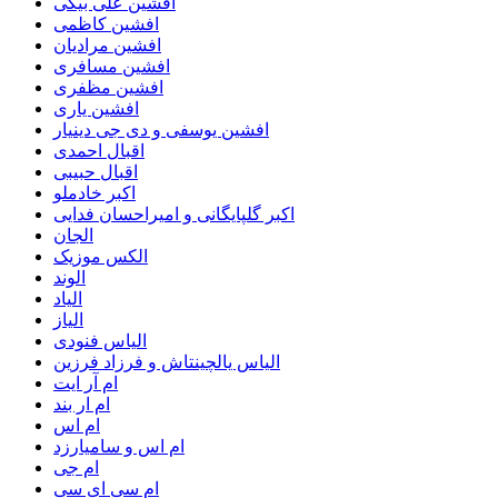
افشین علی بیگی
افشین کاظمی
افشین مرادیان
افشین مسافری
افشین مظفری
افشین یاری
افشین یوسفی و دی جی دینیار
اقبال احمدی
اقبال حبیبی
اکبر خادملو
اکبر گلپایگانی و امیراحسان فدایی
الجان
الکس موزیک
الوند
الیاد
الیاز
الیاس فنودی
الیاس یالچینتاش و فرزاد فرزین
ام آر ایت
ام‌ ار بند
ام اس
ام اس و سامیارزد
ام جی
ام سی ای سی