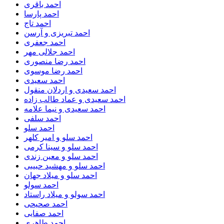
احمد باقری
احمد پارسا
احمد تاج
احمد تبریزی و آرسن
احمد جعفری
احمد جلالی مهر
احمد رضا منصوری
احمد رضا موسوی
احمد سعیدی
احمد سعیدی و اردلان منقول
احمد سعیدی و عماد طالب زاده
احمد سعیدی و نیما علامه
احمد سلفی
احمد سلو
احمد سلو و امیر کلهر
احمد سلو و سینا کرمی
احمد سلو و معین زندی
احمد سلو و مهشید حبیبی
احمد سلو و میلاد جهان
احمد سولو
احمد سولو و میلاد راستاد
احمد صحیحی
احمد صفایی
احمد طاهری