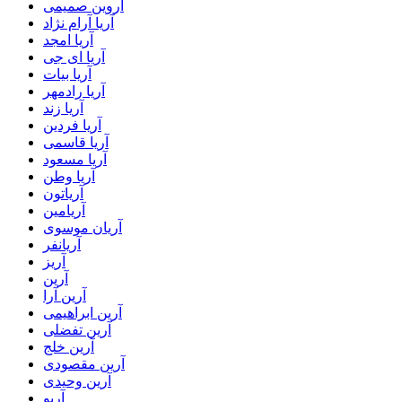
آروین صمیمی
آریا آرام نژاد
آریا امجد
آریا ای جی
آریا بیات
آریا رادمهر
آریا زند
آریا فردین
آریا قاسمی
آریا مسعود
آریا وطن
آریاتون
آریامین
آریان موسوی
آریانفر
آریز
آرین
آرین آرا
آرین ابراهیمی
آرین تفضلی
آرین خلج
آرین مقصودی
آرین وحیدی
آریو