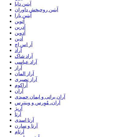
آبتین دابا
آبتین روحبخش داوران
آبتین یارا
آتوین
آدرین
آدوین
آدین
آر اس اچ
آراد
آراد شاک
آراد عباسی
آراز
آراز المان
آراز نصیری
آراکوم
آران
آران براتی و ایمان حمیدی
آران، مُوِرس و وینتِرس
آرپژ
آرتا
آرتا اسدی
آرتا و سارن
آرتام