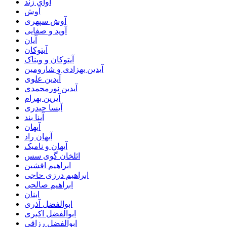
آوای زند
آوش
آوش سپهری
آوید و صفایی
آیان
آیتوکان
آیتوکان و ویناک
آیدین بهزادی و شارومین
آیدین علوی
آیدین نورمحمدی
آیرین بهرام
آیسا حیدری
آینا بند
آیهان
آیهان راد
آیهان و نامیک
ائلخان گوی سس
ابراهیم افشین
ابراهیم درزی حاجی
ابراهیم صالحی
ابنان
ابوالفضل آذری
ابوالفضل اکبری
ابوالفضل رزاقی