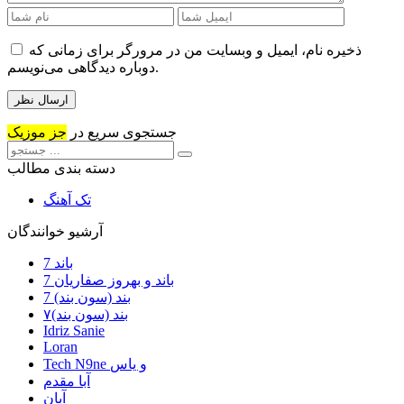
ذخیره نام، ایمیل و وبسایت من در مرورگر برای زمانی که
دوباره دیدگاهی می‌نویسم.
جستجوی سریع در
جز موزیک
دسته بندی مطالب
تک آهنگ
آرشیو خوانندگان
7 باند
7 باند و بهروز صفاریان
7 بند (سون بند)
۷بند (سون بند)
Idriz Sanie
Loran
Tech N9ne و یاس
آبا مقدم
آبان