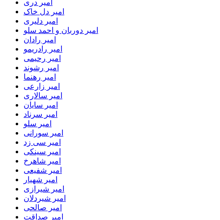
امیر دری
امیر دل خاک
امیر دلیری
امیر دوربان و احمد سلو
امیر رادان
امیر رادریمو
امیر رحیمی
امیر رشوند
امیر رهنما
امیر زارعی
امیر سالاری
امیر سایان
امیر سرناد
امیر سلو
امیر سورانی
امیر سی زد
امیر سینکی
امیر شاهرخ
امیر شفیعی
امیر شهیار
امیر شیرازی
امیر شیردلان
امیر صالحی
امیر صداقت