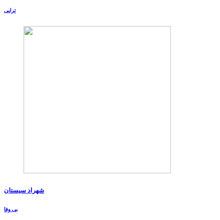
تراپی
شهراد سیستان
بی وفا