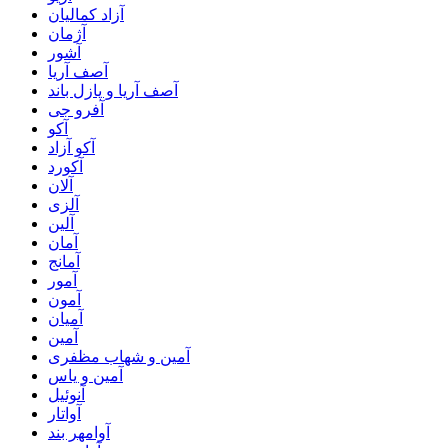
آزاد کمالیان
آژمان
آشور
آصف آریا
آصف آریا و پازل باند
آفرو جی
آکو
آکو آزاد
آکورد
آلان
آلزی
آلین
آمان
آمانج
آمور
آمون
آمیان
آمین
آمین و شهاب مظفری
آمین و یاس
آنوئیل
آواتار
آوامهر بند