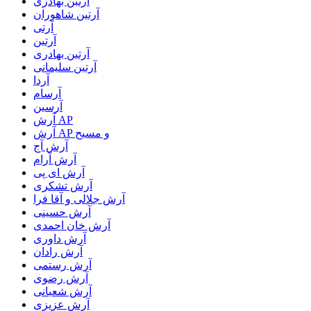
آرتبن بهادری
آرتين شاهوران
آرتی
آرتین
آرتین بهادری
آرتین سلیمانی
آردا
آرسام
آرسین
آرش AP
آرش AP و مسیح
آرش آج
آرش آرام
آرش ای پی
آرش تشکری
آرش جلالی و آقا فرا
آرش حسینی
آرش خان احمدی
آرش داوری
آرش رادان
آرش رستمى
آرش رضوی
آرش شعبانی
آرش عزیزی