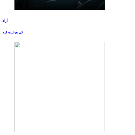
آراد
کی هواییت کرد