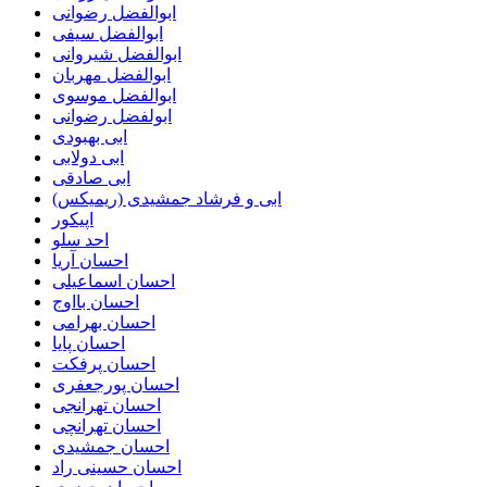
ابوالفضل رضوانی
ابوالفضل سیفی
ابوالفضل شیروانی
ابوالفضل مهربان
ابوالفضل موسوی
ابولفضل رضوانی
ابی بهبودی
ابی دولابی
ابی صادقی
ابی و فرشاد جمشیدی (ریمیکس)
اپیکور
احد سلو
احسان آریا
احسان اسماعیلی
احسان بااوج
احسان بهرامی
احسان پایا
احسان پرفکت
احسان پورجعفری
احسان تهرانجی
احسان تهرانچی
احسان جمشیدی
احسان حسینی راد