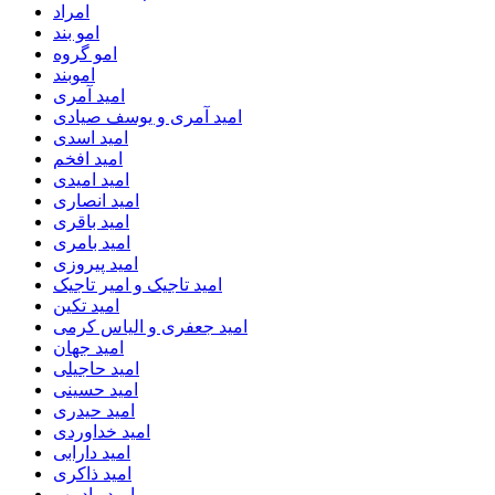
امراد
امو بند
امو گروه
اموبند
امید آمری
امید آمری و یوسف صیادی
امید اسدی
امید افخم
امید امیدی
امید انصاری
امید باقری
امید بامری
امید پیروزی
امید تاجیک و امیر تاجیک
امید تکین
امید جعفری و الیاس کرمی
امید جهان
امید حاجیلی
امید حسینی
امید حیدری
امید خداوردی
امید دارابی
امید ذاکری
امید رادمهر