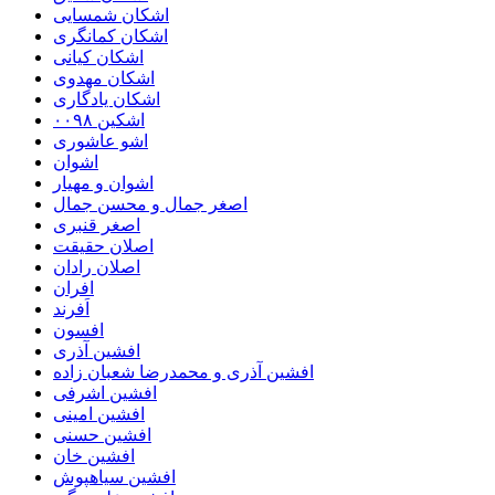
اشکان شمسایی
اشکان‌ کمانگری
اشکان کیانی
اشکان مهدوی
اشکان یادگاری
اشکین ۰۰۹۸
اشو عاشوری
اشوان
اشوان و مهیار
اصغر جمال و محسن جمال
اصغر قنبری
اصلان حقیقت
اصلان رادان
افران
اَفرند
افسون
افشین آذری
افشین آذری و محمدرضا شعبان زاده
افشین اشرفی
افشین امینی
افشین حسنی
افشین خان
افشین سیاهپوش