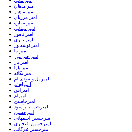
امیر مانی
امیر ماهان
امیر ماهور
امیر مرزبان
امیر مقاره
امیر مینایی
امیر نامور
امیر نوری
امیر نوشه ور
امیر نیا
امیر هنرآموز
امیر یار
امیر یارا
امیر یگانه
امیر یل و مودی ام
امیراچ تو
امیراس
امیرام
امیرحاسین
امیرحسام برآسود
امیرحسین
امیرحسین اصفهانی
امیرحسین افتخاری
امیرحسین تیرگانی