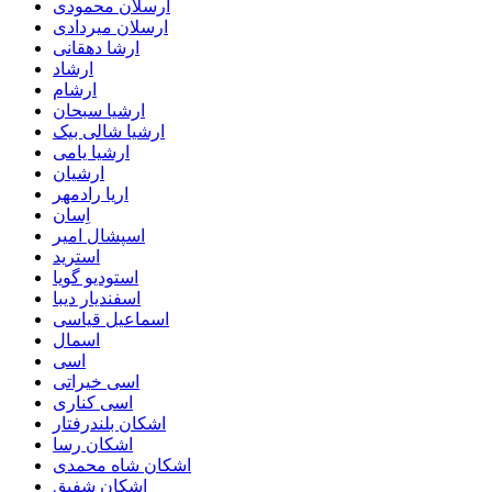
ارسلان محمودی
ارسلان میردادی
ارشا دهقانی
ارشاد
ارشام
ارشیا سبحان
ارشیا شالی بیک
ارشیا یامی
ارشیان
اریا رادمهر
اِسان
اسپشال امیر
استرید
استودیو گویا
اسفندیار دیبا
اسماعیل قیاسی
اسمال
اسی
اسی خیراتی
اسی کناری
اشکان بلندرفتار
اشکان رسا
اشکان شاه محمدی
اشکان شفیق