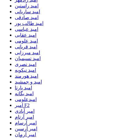
امید راستین
امید ساربانی
امید صادقی
امید طالب پور
امید عباسی
امید عقابی
امید علومی
امید قربانی
امید میرزایی
امید نسیمیان
امید نصری
امید نیکویه
امید هورمند
امید و جمشید
امید یارتا
امید یگانه
امیدعلومی
امیر F2
امیر آبادی
امیر آرتام
امیر آرسام
امیر آرسین
امیر آرمان