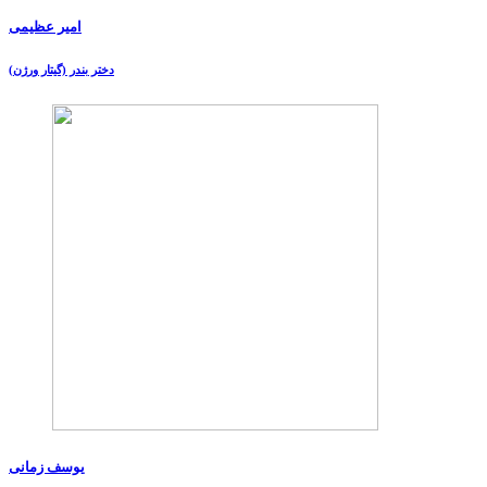
امیر عظیمی
دختر بندر (گیتار ورژن)
یوسف زمانی