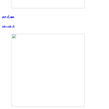
مهراد جم
باز شب شد