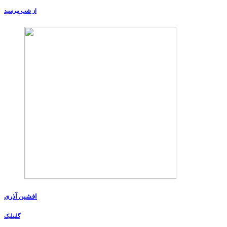
از شب بپرسید
افشین آذری
گلینلیک