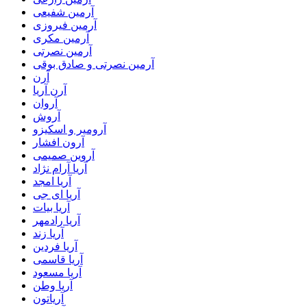
آرمین شفیعی
آرمین فیروزی
آرمین مکری
آرمین نصرتی
آرمین نصرتی و صادق بوقی
آرن
آرن آریا
آروان
آروش
آرومیر و اسکیزو
آرون افشار
آروین صمیمی
آریا آرام نژاد
آریا امجد
آریا ای جی
آریا بیات
آریا رادمهر
آریا زند
آریا فردین
آریا قاسمی
آریا مسعود
آریا وطن
آریاتون