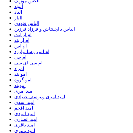
الکس موزیک
الوند
الیاد
الیاز
الیاس فنودی
الیاس یالچینتاش و فرزاد فرزین
ام آر ایت
ام‌ ار بند
ام اس
ام اس و سامیارزد
ام جی
ام سی ای سی
امراد
امو بند
امو گروه
اموبند
امید آمری
امید آمری و یوسف صیادی
امید اسدی
امید افخم
امید امیدی
امید انصاری
امید باقری
امید بامری