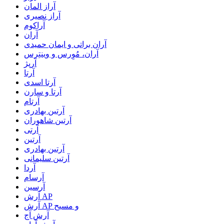
آراز المان
آراز نصیری
آراکوم
آران
آران براتی و ایمان حمیدی
آران، مُوِرس و وینتِرس
آرپژ
آرتا
آرتا اسدی
آرتا و سارن
آرتام
آرتبن بهادری
آرتين شاهوران
آرتی
آرتین
آرتین بهادری
آرتین سلیمانی
آردا
آرسام
آرسین
آرش AP
آرش AP و مسیح
آرش آج