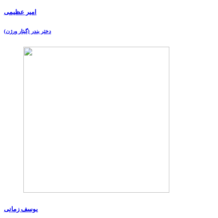
امیر عظیمی
دختر بندر (گیتار ورژن)
یوسف زمانی