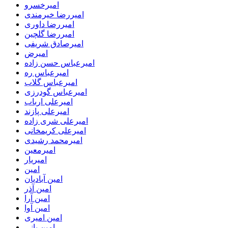
امیرخسرو
امیررضا خیرمندی
امیررضا داوری
امیررضا گلچین
امیرصادق شریفی
امیرض
امیرعباس حسن زاده
امیرعباس ره
امیرعباس گلاب
امیرعباس گودرزی
امیرعلی ارباب
امیرعلی پازند
امیرعلی شری زاده
امیرعلی کریمخانی
امیرمحمد رشیدی
امیرمعین
امیریار
امین
امین آبادیان
امین آذر
امین آرا
امین آوا
امین امیری
امین بانی