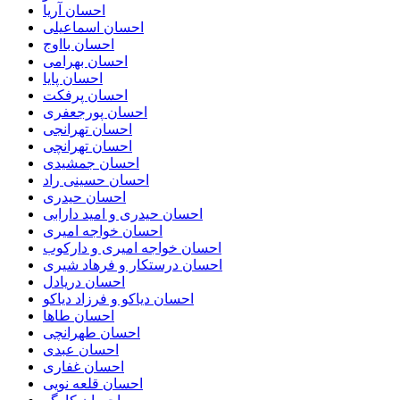
احسان آریا
احسان اسماعیلی
احسان بااوج
احسان بهرامی
احسان پایا
احسان پرفکت
احسان پورجعفری
احسان تهرانجی
احسان تهرانچی
احسان جمشیدی
احسان حسینی راد
احسان حیدری
احسان حیدری و امید دارابی
احسان خواجه امیری
احسان خواجه امیری و دارکوب
احسان درستكار و فرهاد شيرى
احسان دریادل
احسان دیاکو و فرزاد دیاکو
احسان طاها
احسان طهرانچی
احسان عبدی
احسان غفاری
احسان قلعه نویی