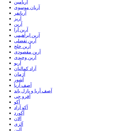
آریامین
آریان موسوی
آریانفر
آریز
آرین
آرین آرا
آرین ابراهیمی
آرین تفضلی
آرین خلج
آرین مقصودی
آرین وحیدی
آریو
آزاد کمالیان
آژمان
آشور
آصف آریا
آصف آریا و پازل باند
آفرو جی
آکو
آکو آزاد
آکورد
آلان
آلزی
آلین