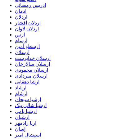
ادریس رمضانی
ادمان
اردلان
اردلان افشار
اردلان لاوان
ارس
ارسام
ارسطو امین
ارسلان
ارسلان خداپرست
ارسلان سالارخان
ارسلان محمودی
ارسلان میردادی
ارشا دهقانی
ارشاد
ارشام
ارشیا سبحان
ارشیا شالی بیک
ارشیا یامی
ارشیان
اریا رادمهر
اِسان
اسپشال امیر