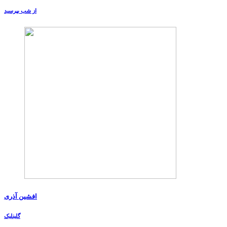
از شب بپرسید
افشین آذری
گلینلیک