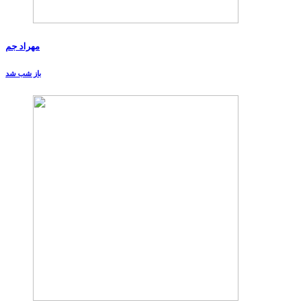
مهراد جم
باز شب شد