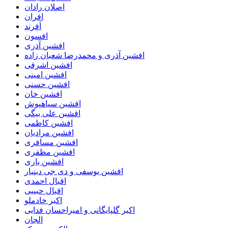
اصلان رادان
افران
اَفرند
افسون
افشین آذری
افشین آذری و محمدرضا شعبان زاده
افشین اشرفی
افشین امینی
افشین حسنی
افشین خان
افشین سیاهپوش
افشین علی بیگی
افشین کاظمی
افشین مرادیان
افشین مسافری
افشین مظفری
افشین یاری
افشین یوسفی و دی جی دینیار
اقبال احمدی
اقبال حبیبی
اکبر خادملو
اکبر گلپایگانی و امیراحسان فدایی
الجان