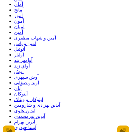
آمان
آمانج
آمور
آمون
آمیان
آمین
آمین و شهاب مظفری
آمین و یاس
آنوئیل
آواتار
آوامهر بند
آوای زند
آوش
آوش سپهری
آوید و صفایی
آیان
آیتوکان
آیتوکان و ویناک
آیدین بهزادی و شارومین
آیدین علوی
آیدین نورمحمدی
آیرین بهرام
آیسا حیدری