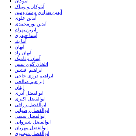
آیتوکان
آیتوکان و ویناک
آیدین بهزادی و شارومین
آیدین علوی
آیدین نورمحمدی
آیرین بهرام
آیسا حیدری
آینا بند
آیهان
آیهان راد
آیهان و نامیک
ائلخان گوی سس
ابراهیم افشین
ابراهیم درزی حاجی
ابراهیم صالحی
ابنان
ابوالفضل آذری
ابوالفضل اکبری
ابوالفضل رزاقی
ابوالفضل رضوانی
ابوالفضل سیفی
ابوالفضل شیروانی
ابوالفضل مهربان
ابوالفضل موسوی