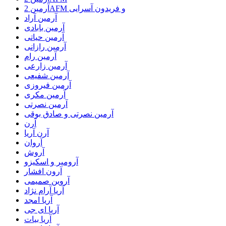
آرمین 2AFM و فریدون آسرایی
آرمین آراد
آرمین بابادی
آرمین حیاتی
آرمین رازانی
آرمین رام
آرمین زارعی
آرمین شفیعی
آرمین فیروزی
آرمین مکری
آرمین نصرتی
آرمین نصرتی و صادق بوقی
آرن
آرن آریا
آروان
آروش
آرومیر و اسکیزو
آرون افشار
آروین صمیمی
آریا آرام نژاد
آریا امجد
آریا ای جی
آریا بیات