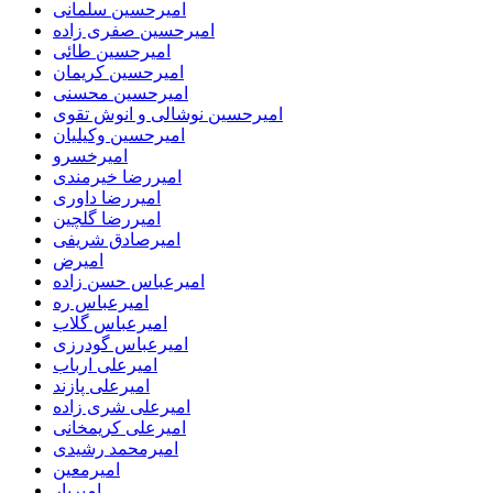
امیرحسین سلمانی
امیرحسین صفری زاده
امیرحسین طائی
امیرحسین کریمان
امیرحسین محسنی
امیرحسین نوشالی و انوش تقوی
امیرحسین وکیلیان
امیرخسرو
امیررضا خیرمندی
امیررضا داوری
امیررضا گلچین
امیرصادق شریفی
امیرض
امیرعباس حسن زاده
امیرعباس ره
امیرعباس گلاب
امیرعباس گودرزی
امیرعلی ارباب
امیرعلی پازند
امیرعلی شری زاده
امیرعلی کریمخانی
امیرمحمد رشیدی
امیرمعین
امیریار