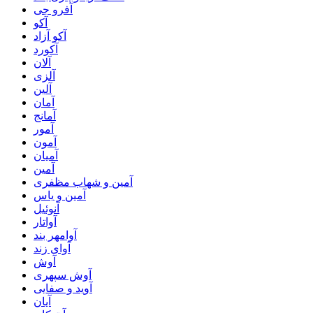
آفرو جی
آکو
آکو آزاد
آکورد
آلان
آلزی
آلین
آمان
آمانج
آمور
آمون
آمیان
آمین
آمین و شهاب مظفری
آمین و یاس
آنوئیل
آواتار
آوامهر بند
آوای زند
آوش
آوش سپهری
آوید و صفایی
آیان