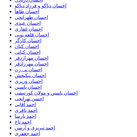
احسان دیاکو و فرزاد دیاکو
احسان طاها
احسان طهرانچی
احسان عبدی
احسان غفاری
احسان قلعه نویی
احسان کارگر
احسان کیان
احسان کیانی
احسان مهرازدفر
احسان مهرزادفر
احسان نی زن
احسان نیکبخش
احسان وزیری
احسان یاسین
احسان یاسین و مولان کورتیشی
احسن تهرانچی
احمد آقایی
احمد باقری
احمد پارسا
احمد تاج
احمد تبریزی و آرسن
احمد جعفری