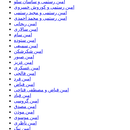
امین رستمی و ساسان سلو
امین رستمی و کوروش خسروی
امین رستمی و مجید رستمی
امین رستمی و محمد احمدی
امین ریحانی
امین سالاری
امین سام
امین ستوده
امین سمیعی
امین شکرشکن
امین صبور
امین عزیز
امین عسکری
امین فالجی
امین فرد
امین فیاض
امین فیاض و مصطفی فتاحی
امین قباد
امین گروسی
امین مصدق
امین موذن
امین موسوی
امین ناظری
امین نیک