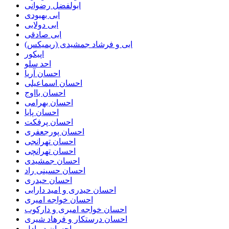
ابولفضل رضوانی
ابی بهبودی
ابی دولابی
ابی صادقی
ابی و فرشاد جمشیدی (ریمیکس)
اپیکور
احد سلو
احسان آریا
احسان اسماعیلی
احسان بااوج
احسان بهرامی
احسان پایا
احسان پرفکت
احسان پورجعفری
احسان تهرانجی
احسان تهرانچی
احسان جمشیدی
احسان حسینی راد
احسان حیدری
احسان حیدری و امید دارابی
احسان خواجه امیری
احسان خواجه امیری و دارکوب
احسان درستكار و فرهاد شيرى
احسان دریادل