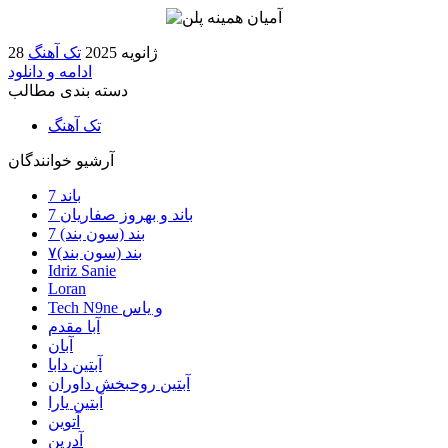
28 ژانویه 2025
تک آهنگ
ادامه و دانلود
دسته بندی مطالب
تک آهنگ
آرشیو خوانندگان
7 باند
7 باند و بهروز صفاریان
7 بند (سون بند)
۷بند (سون بند)
Idriz Sanie
Loran
Tech N9ne و یاس
آبا مقدم
آبان
آبتین دابا
آبتین روحبخش داوران
آبتین یارا
آتوین
آدرین