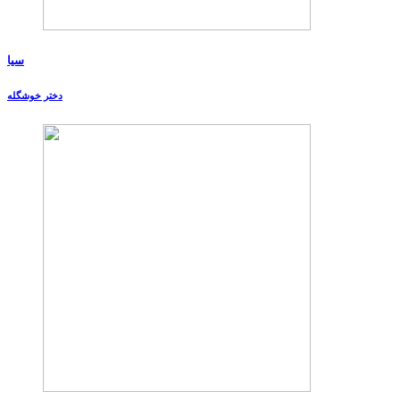
سیا
دختر خوشگله