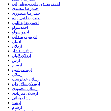
احمدرضا قهرمانی و بهنام بانی
احمدرضا محمدی
احمدرضا منصوری
احمدرضا نبی زاده
احمدرضا یداللهی
احمدسولو
احمو سولو
ادریس رمضانی
ادمان
اردلان
اردلان افشار
اردلان لاوان
ارس
ارسام
ارسطو امین
ارسلان
ارسلان خداپرست
ارسلان سالارخان
ارسلان محمودی
ارسلان میردادی
ارشا دهقانی
ارشاد
ارشام