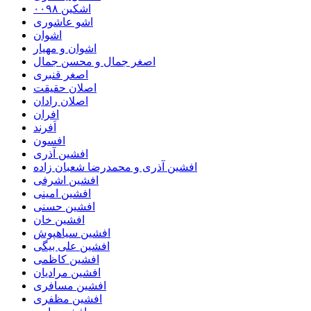
اشکین ۰۰۹۸
اشو عاشوری
اشوان
اشوان و مهیار
اصغر جمال و محسن جمال
اصغر قنبری
اصلان حقیقت
اصلان رادان
افران
اَفرند
افسون
افشین آذری
افشین آذری و محمدرضا شعبان زاده
افشین اشرفی
افشین امینی
افشین حسنی
افشین خان
افشین سیاهپوش
افشین علی بیگی
افشین کاظمی
افشین مرادیان
افشین مسافری
افشین مظفری