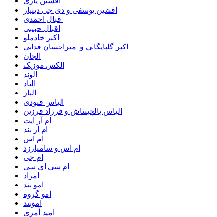
افشین یاری
افشین یوسفی و دی جی دینیار
اقبال احمدی
اقبال حبیبی
اکبر خادملو
اکبر گلپایگانی و امیراحسان فدایی
الجان
الکس موزیک
الوند
الیاد
الیاز
الیاس فنودی
الیاس یالچینتاش و فرزاد فرزین
ام آر ایت
ام‌ ار بند
ام اس
ام اس و سامیارزد
ام جی
ام سی ای سی
امراد
امو بند
امو گروه
اموبند
امید آمری