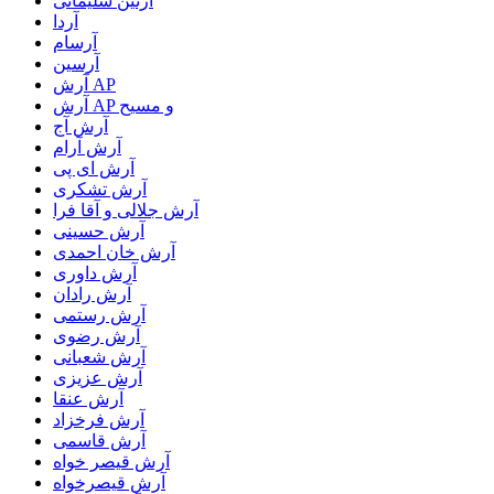
آرتین سلیمانی
آردا
آرسام
آرسین
آرش AP
آرش AP و مسیح
آرش آج
آرش آرام
آرش ای پی
آرش تشکری
آرش جلالی و آقا فرا
آرش حسینی
آرش خان احمدی
آرش داوری
آرش رادان
آرش رستمى
آرش رضوی
آرش شعبانی
آرش عزیزی
آرش عنقا
آرش فرخزاد
آرش قاسمی
آرش قیصر خواه
آرش قیصرخواه