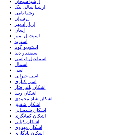
ارشیا سبحان
ارشیا شالی بیک
ارشیا یامی
ارشیان
اریا رادمهر
اِسان
اسپشال امیر
استرید
استودیو گویا
اسفندیار دیبا
اسماعیل قیاسی
اسمال
اسی
اسی خیراتی
اسی کناری
اشکان بلندرفتار
اشکان رسا
اشکان شاه محمدی
اشکان شفیق
اشکان شمسایی
اشکان‌ کمانگری
اشکان کیانی
اشکان مهدوی
اشکان یادگاری