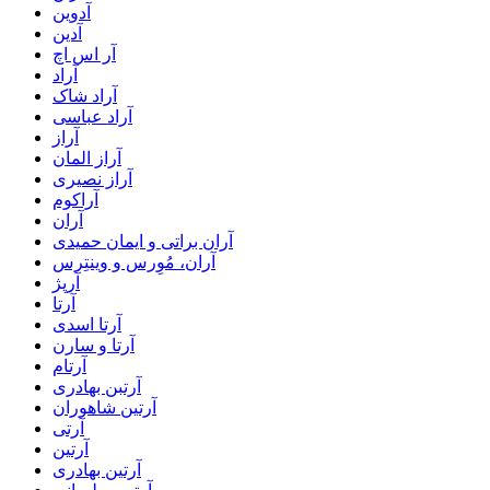
آدوین
آدین
آر اس اچ
آراد
آراد شاک
آراد عباسی
آراز
آراز المان
آراز نصیری
آراکوم
آران
آران براتی و ایمان حمیدی
آران، مُوِرس و وینتِرس
آرپژ
آرتا
آرتا اسدی
آرتا و سارن
آرتام
آرتبن بهادری
آرتين شاهوران
آرتی
آرتین
آرتین بهادری