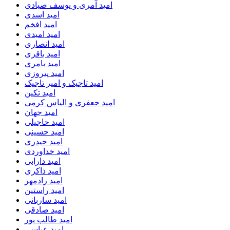
امید آمری و یوسف صیادی
امید اسدی
امید افخم
امید امیدی
امید انصاری
امید باقری
امید بامری
امید پیروزی
امید تاجیک و امیر تاجیک
امید تکین
امید جعفری و الیاس کرمی
امید جهان
امید حاجیلی
امید حسینی
امید حیدری
امید خداوردی
امید دارابی
امید ذاکری
امید رادمهر
امید راستین
امید ساربانی
امید صادقی
امید طالب پور
امید عباسی