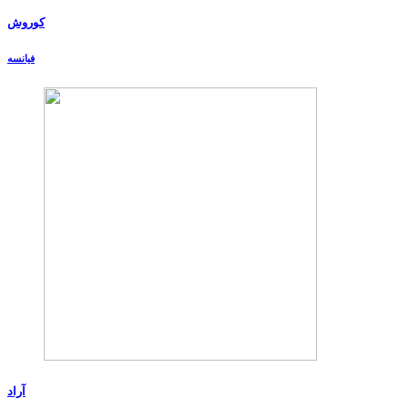
کوروش
فیانسه
آراد