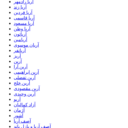
آریا رادمهر
آریا زند
آریا فردین
آریا قاسمی
آریا مسعود
آریا وطن
آریاتون
آریامین
آریان موسوی
آریانفر
آریز
آرین
آرین آرا
آرین ابراهیمی
آرین تفضلی
آرین خلج
آرین مقصودی
آرین وحیدی
آریو
آزاد کمالیان
آژمان
آشور
آصف آریا
آصف آریا و پازل باند