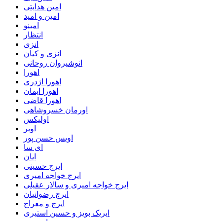
امین هدایتی
امین و امید
امینو
انتظار
انزی
انزی و کیان
انوشیروان روحانی
اهورا
اهورا اژدری
اهورا ایمان
اهورا قاضی
اورمان خسروشاهی
اولیکس
اویر
اویس حسن پور
ای سا
ایان
ایرج حسینی
ایرج خواجه امیری
ایرج خواجه امیری و سالار عقیلی
ایرج رضوانیان
ایرج و معراج
ایریک بویز و حسین استیری