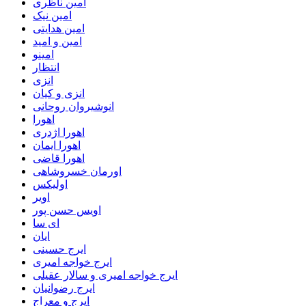
امین ناظری
امین نیک
امین هدایتی
امین و امید
امینو
انتظار
انزی
انزی و کیان
انوشیروان روحانی
اهورا
اهورا اژدری
اهورا ایمان
اهورا قاضی
اورمان خسروشاهی
اولیکس
اویر
اویس حسن پور
ای سا
ایان
ایرج حسینی
ایرج خواجه امیری
ایرج خواجه امیری و سالار عقیلی
ایرج رضوانیان
ایرج و معراج