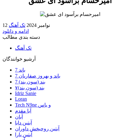
امیرحسام برآسود ای عشق
12 نوامبر 2024
تک آهنگ
ادامه و دانلود
دسته بندی مطالب
تک آهنگ
آرشیو خوانندگان
7 باند
7 باند و بهروز صفاریان
7 بند (سون بند)
۷بند (سون بند)
Idriz Sanie
Loran
Tech N9ne و یاس
آبا مقدم
آبان
آبتین دابا
آبتین روحبخش داوران
آبتین یارا