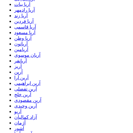
آریا بیات
آریا رادمهر
آریا زند
آریا فردین
آریا قاسمی
آریا مسعود
آریا وطن
آریاتون
آریامین
آریان موسوی
آریانفر
آریز
آرین
آرین آرا
آرین ابراهیمی
آرین تفضلی
آرین خلج
آرین مقصودی
آرین وحیدی
آریو
آزاد کمالیان
آژمان
آشور