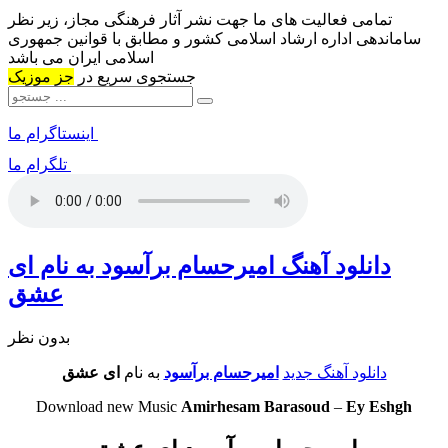
تمامی فعالیت های ما جهت نشر آثار فرهنگی مجاز، زیر نظر
ساماندهی اداره ارشاد اسلامی کشور و مطابق با قوانین جمهوری
اسلامی ایران می باشد
جستجوی سریع در
جز موزیک
اینستاگرام ما
تلگرام ما
دانلود آهنگ امیرحسام برآسود به نام ای
عشق
بدون نظر
دانلود آهنگ جدید
امیرحسام برآسود
به نام
ای عشق
Download new Music
Amirhesam Barasoud
–
Ey Eshgh