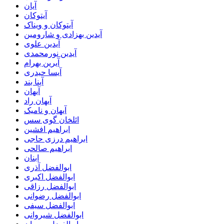
آیان
آیتوکان
آیتوکان و ویناک
آیدین بهزادی و شارومین
آیدین علوی
آیدین نورمحمدی
آیرین بهرام
آیسا حیدری
آینا بند
آیهان
آیهان راد
آیهان و نامیک
ائلخان گوی سس
ابراهیم افشین
ابراهیم درزی حاجی
ابراهیم صالحی
ابنان
ابوالفضل آذری
ابوالفضل اکبری
ابوالفضل رزاقی
ابوالفضل رضوانی
ابوالفضل سیفی
ابوالفضل شیروانی