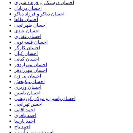
احسان درستكار و فرهاد شيرى
احسان دریادل
احسان دیاکو و فرزاد دیاکو
احسان طاها
احسان طهرانچی
احسان عبدی
احسان غفاری
احسان قلعه نویی
احسان کارگر
احسان کیان
احسان کیانی
احسان مهرازدفر
احسان مهرزادفر
احسان نی زن
احسان نیکبخش
احسان وزیری
احسان یاسین
احسان یاسین و مولان کورتیشی
احسن تهرانچی
احمد آقایی
احمد باقری
احمد پارسا
احمد تاج
احمد تبریزی و آرسن