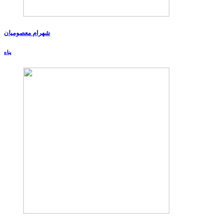
شهرام معصومیان
پناه