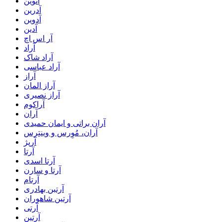
آتوین
آدرین
آدوین
آدین
آر اس اچ
آراد
آراد شاک
آراد عباسی
آراز
آراز المان
آراز نصیری
آراکوم
آران
آران براتی و ایمان حمیدی
آران، مُوِرس و وینتِرس
آرپژ
آرتا
آرتا اسدی
آرتا و سارن
آرتام
آرتبن بهادری
آرتين شاهوران
آرتی
آرتین