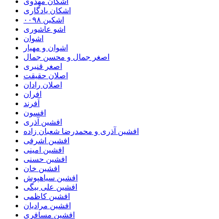
اشکان مهدوی
اشکان یادگاری
اشکین ۰۰۹۸
اشو عاشوری
اشوان
اشوان و مهیار
اصغر جمال و محسن جمال
اصغر قنبری
اصلان حقیقت
اصلان رادان
افران
اَفرند
افسون
افشین آذری
افشین آذری و محمدرضا شعبان زاده
افشین اشرفی
افشین امینی
افشین حسنی
افشین خان
افشین سیاهپوش
افشین علی بیگی
افشین کاظمی
افشین مرادیان
افشین مسافری