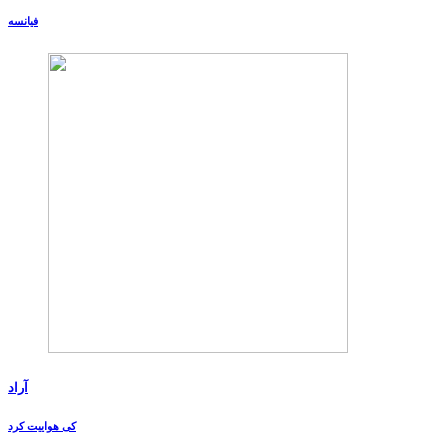
فیانسه
آراد
کی هواییت کرد