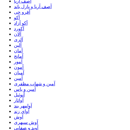
آصف آریا
آصف آریا و پازل باند
آفرو جی
آکو
آکو آزاد
آکورد
آلان
آلزی
آلین
آمان
آمانج
آمور
آمون
آمیان
آمین
آمین و شهاب مظفری
آمین و یاس
آنوئیل
آواتار
آوامهر بند
آوای زند
آوش
آوش سپهری
آوید و صفایی