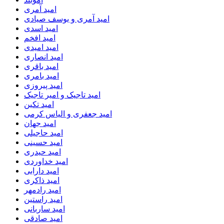
امید آمری
امید آمری و یوسف صیادی
امید اسدی
امید افخم
امید امیدی
امید انصاری
امید باقری
امید بامری
امید پیروزی
امید تاجیک و امیر تاجیک
امید تکین
امید جعفری و الیاس کرمی
امید جهان
امید حاجیلی
امید حسینی
امید حیدری
امید خداوردی
امید دارابی
امید ذاکری
امید رادمهر
امید راستین
امید ساربانی
امید صادقی