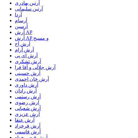
آرتین بهادری
آرتین سلیمانی
آردا
آرسام
آرسین
آرش AP
آرش AP و مسیح
آرش آج
آرش آرام
آرش ای پی
آرش تشکری
آرش جلالی و آقا فرا
آرش حسینی
آرش خان احمدی
آرش داوری
آرش رادان
آرش رستمى
آرش رضوی
آرش شعبانی
آرش عزیزی
آرش عنقا
آرش فرخزاد
آرش قاسمی
آرش قیصر خواه