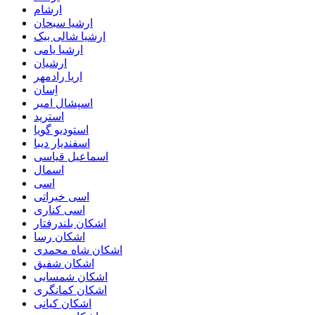
ارشام
ارشیا سبحان
ارشیا شالی بیک
ارشیا یامی
ارشیان
اریا رادمهر
اِسان
اسپشال امیر
استرید
استودیو گویا
اسفندیار دیبا
اسماعیل قیاسی
اسمال
اسی
اسی خیراتی
اسی کناری
اشکان بلندرفتار
اشکان رسا
اشکان شاه محمدی
اشکان شفیق
اشکان شمسایی
اشکان‌ کمانگری
اشکان کیانی