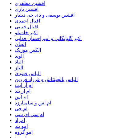
افشین مظفری
افشین یاری
افشین یوسفی و دی جی دینیار
اقبال احمدی
اقبال حبیبی
اکبر خادملو
اکبر گلپایگانی و امیراحسان فدایی
الجان
الکس موزیک
الوند
الیاد
الیاز
الیاس فنودی
الیاس یالچینتاش و فرزاد فرزین
ام آر ایت
ام‌ ار بند
ام اس
ام اس و سامیارزد
ام جی
ام سی ای سی
امراد
امو بند
امو گروه
اموبند