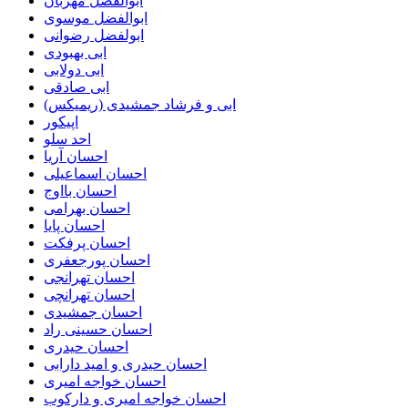
ابوالفضل مهربان
ابوالفضل موسوی
ابولفضل رضوانی
ابی بهبودی
ابی دولابی
ابی صادقی
ابی و فرشاد جمشیدی (ریمیکس)
اپیکور
احد سلو
احسان آریا
احسان اسماعیلی
احسان بااوج
احسان بهرامی
احسان پایا
احسان پرفکت
احسان پورجعفری
احسان تهرانجی
احسان تهرانچی
احسان جمشیدی
احسان حسینی راد
احسان حیدری
احسان حیدری و امید دارابی
احسان خواجه امیری
احسان خواجه امیری و دارکوب