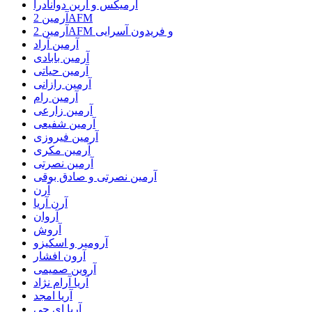
آرمیکس و ارین دوانادرا
آرمین 2AFM
آرمین 2AFM و فریدون آسرایی
آرمین آراد
آرمین بابادی
آرمین حیاتی
آرمین رازانی
آرمین رام
آرمین زارعی
آرمین شفیعی
آرمین فیروزی
آرمین مکری
آرمین نصرتی
آرمین نصرتی و صادق بوقی
آرن
آرن آریا
آروان
آروش
آرومیر و اسکیزو
آرون افشار
آروین صمیمی
آریا آرام نژاد
آریا امجد
آریا ای جی