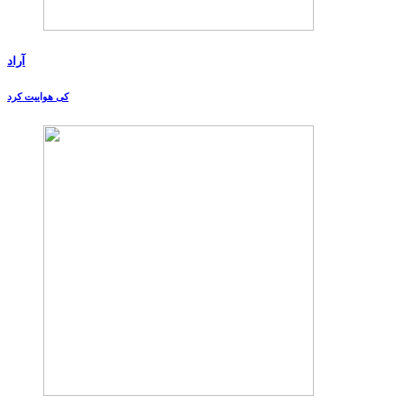
آراد
کی هواییت کرد