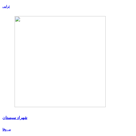
تراپی
شهراد سیستان
بی وفا