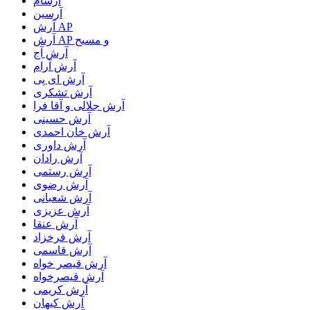
آرسام
آرسین
آرش AP
آرش AP و مسیح
آرش آج
آرش آرام
آرش ای پی
آرش تشکری
آرش جلالی و آقا فرا
آرش حسینی
آرش خان احمدی
آرش داوری
آرش رادان
آرش رستمى
آرش رضوی
آرش شعبانی
آرش عزیزی
آرش عنقا
آرش فرخزاد
آرش قاسمی
آرش قیصر خواه
آرش قیصرخواه
آرش کریمی
آرش کیهان