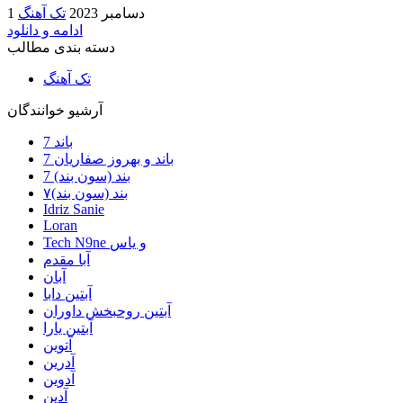
1 دسامبر 2023
تک آهنگ
ادامه و دانلود
دسته بندی مطالب
تک آهنگ
آرشیو خوانندگان
7 باند
7 باند و بهروز صفاریان
7 بند (سون بند)
۷بند (سون بند)
Idriz Sanie
Loran
Tech N9ne و یاس
آبا مقدم
آبان
آبتین دابا
آبتین روحبخش داوران
آبتین یارا
آتوین
آدرین
آدوین
آدین