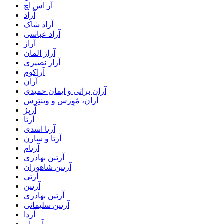
آر اس اچ
آراد
آراد شاک
آراد عباسی
آراز
آراز المان
آراز نصیری
آراکوم
آران
آران براتی و ایمان حمیدی
آران، مُوِرس و وینتِرس
آرپژ
آرتا
آرتا اسدی
آرتا و سارن
آرتام
آرتبن بهادری
آرتين شاهوران
آرتی
آرتین
آرتین بهادری
آرتین سلیمانی
آردا