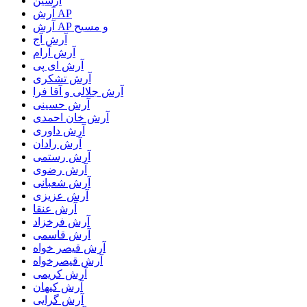
آرسین
آرش AP
آرش AP و مسیح
آرش آج
آرش آرام
آرش ای پی
آرش تشکری
آرش جلالی و آقا فرا
آرش حسینی
آرش خان احمدی
آرش داوری
آرش رادان
آرش رستمى
آرش رضوی
آرش شعبانی
آرش عزیزی
آرش عنقا
آرش فرخزاد
آرش قاسمی
آرش قیصر خواه
آرش قیصرخواه
آرش کریمی
آرش کیهان
آرش گرایی