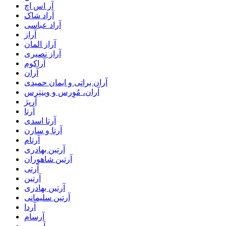
آر اس اچ
آراد شاک
آراد عباسی
آراز
آراز المان
آراز نصیری
آراکوم
آران
آران براتی و ایمان حمیدی
آران، مُوِرس و وینتِرس
آرپژ
آرتا
آرتا اسدی
آرتا و سارن
آرتام
آرتبن بهادری
آرتين شاهوران
آرتی
آرتین
آرتین بهادری
آرتین سلیمانی
آردا
آرسام