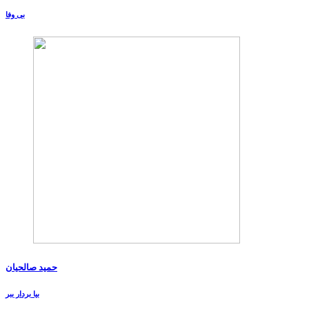
بی وفا
حمید صالحیان
بیا بردار ببر