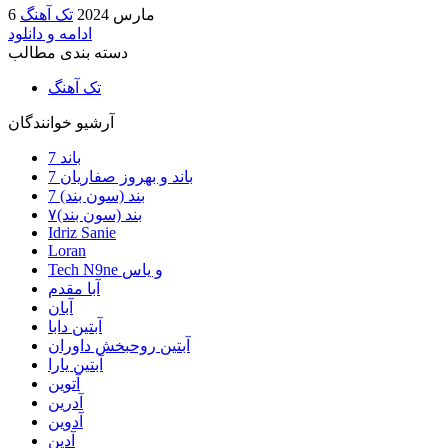
6 مارس 2024
تک آهنگ
ادامه و دانلود
دسته بندی مطالب
تک آهنگ
آرشیو خوانندگان
7 باند
7 باند و بهروز صفاریان
7 بند (سون بند)
۷بند (سون بند)
Idriz Sanie
Loran
Tech N9ne و یاس
آبا مقدم
آبان
آبتین دابا
آبتین روحبخش داوران
آبتین یارا
آتوین
آدرین
آدوین
آدین