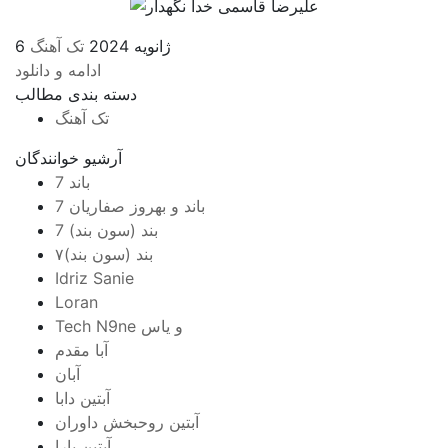
6 ژانویه 2024
تک آهنگ
ادامه و دانلود
دسته بندی مطالب
تک آهنگ
آرشیو خوانندگان
7 باند
7 باند و بهروز صفاریان
7 بند (سون بند)
۷بند (سون بند)
Idriz Sanie
Loran
Tech N9ne و یاس
آبا مقدم
آبان
آبتین دابا
آبتین روحبخش داوران
آبتین یارا