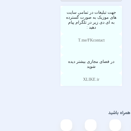
آرش حسینی
آرش خان احمدی
جهت تبلیغات در تمامی سایت
های موزیک به صورت گسترده
آرش داوری
به ای دی زیر در تلگرام پیام
آرش رادان
دهید :
آرش رستمى
T.me/FKcontact
آرش رضوی
آرش شعبانی
آرش عزیزی
در فضای مجازی بیشتر دیده
آرش عنقا
شوید
آرش فرخزاد
آرش قاسمی
XLIKE.ir
آرش قیصر خواه
آرش قیصرخواه
آرش کریمی
آرش کیهان
 همراه باشید
آرش گرایی
آرش یزدانی