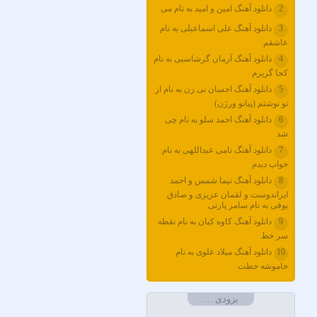
2
دانلود آهنگ امین و امید به نام می
آرتام
3
دانلود آهنگ علی اسماعیلی به نام
آرتبن بهادری
عاشقم
آرتين شاهوران
4
دانلود آهنگ آرمان گرشاسبی به نام
آرتی
کجا گریزم
آرتین
5
دانلود آهنگ احسان نی زن به نام از
آرتین بهادری
تو نوشتم (پیانو ورژن)
6
دانلود آهنگ احمد سلو به نام چی
آرتین سلیمانی
شد
آردا
7
دانلود آهنگ نامی عبداللهی به نام
آرسام
خواب دیدم
آرسین
8
دانلود آهنگ نیما شمس و احمد
آرش AP
ایراندوست و لقمان عزیزی و صادق
بوقی به نام سامر پارتی
آرش AP و مسیح
9
دانلود آهنگ کاوه کیان به نام نقطه
آرش آج
سر خط
آرش آرام
10
دانلود آهنگ میلاد علوی به نام
خاموشه خطت
آرش ای پی
آرش تشکری
بزودی …
آرش جلالی و آقا فرا