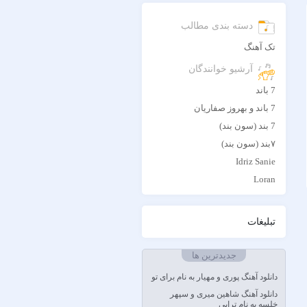
دسته بندی مطالب
تک آهنگ
آرشیو خوانندگان
7 باند
7 باند و بهروز صفاریان
7 بند (سون بند)
۷بند (سون بند)
Idriz Sanie
Loran
Tech N9ne و یاس
آبا مقدم
تبلیغات
آبان
آبتین دابا
جدیدترین ها
آبتین روحبخش داوران
دانلود آهنگ پوری و مهیار به نام برای تو
آبتین یارا
دانلود آهنگ شاهین میری و سپهر
آتوین
خلسه به نام تراپی