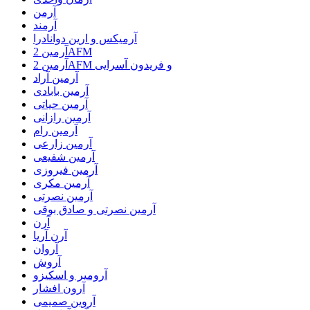
آرمن
آرمند
آرمیکس و ارین دوانادرا
آرمین 2AFM
آرمین 2AFM و فریدون آسرایی
آرمین آراد
آرمین بابادی
آرمین حیاتی
آرمین رازانی
آرمین رام
آرمین زارعی
آرمین شفیعی
آرمین فیروزی
آرمین مکری
آرمین نصرتی
آرمین نصرتی و صادق بوقی
آرن
آرن آریا
آروان
آروش
آرومیر و اسکیزو
آرون افشار
آروین صمیمی