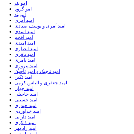
امو بند
امو گروه
اموبند
امید آمری
امید آمری و یوسف صیادی
امید اسدی
امید افخم
امید امیدی
امید انصاری
امید باقری
امید بامری
امید پیروزی
امید تاجیک و امیر تاجیک
امید تکین
امید جعفری و الیاس کرمی
امید جهان
امید حاجیلی
امید حسینی
امید حیدری
امید خداوردی
امید دارابی
امید ذاکری
امید رادمهر
امید راستین