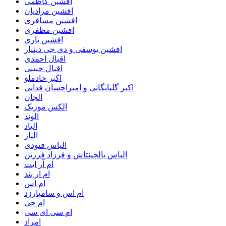
افشین کاظمی
افشین مرادیان
افشین مسافری
افشین مظفری
افشین یاری
افشین یوسفی و دی جی دینیار
اقبال احمدی
اقبال حبیبی
اکبر خادملو
اکبر گلپایگانی و امیراحسان فدایی
الجان
الکس موزیک
الوند
الیاد
الیاز
الیاس فنودی
الیاس یالچینتاش و فرزاد فرزین
ام آر ایت
ام‌ ار بند
ام اس
ام اس و سامیارزد
ام جی
ام سی ای سی
امراد