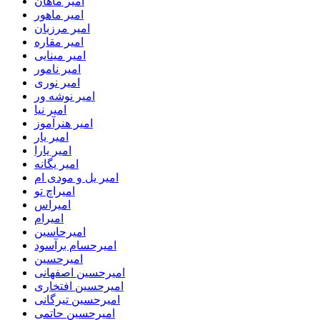
امیر ماهان
امیر ماهور
امیر مرزبان
امیر مقاره
امیر مینایی
امیر نامور
امیر نوری
امیر نوشه ور
امیر نیا
امیر هنرآموز
امیر یار
امیر یارا
امیر یگانه
امیر یل و مودی ام
امیراچ تو
امیراس
امیرام
امیرحاسین
امیرحسام برآسود
امیرحسین
امیرحسین اصفهانی
امیرحسین افتخاری
امیرحسین تیرگانی
امیرحسین حاتمی