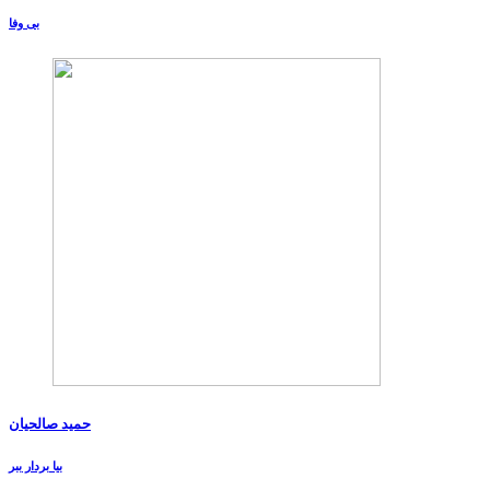
بی وفا
حمید صالحیان
بیا بردار ببر