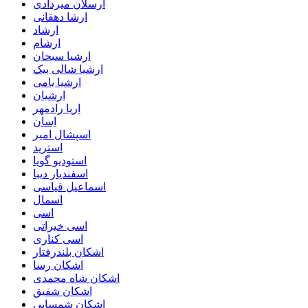
ارسلان میردادی
ارشا دهقانی
ارشاد
ارشام
ارشیا سبحان
ارشیا شالی بیک
ارشیا یامی
ارشیان
اریا رادمهر
اِسان
اسپشال امیر
استرید
استودیو گویا
اسفندیار دیبا
اسماعیل قیاسی
اسمال
اسی
اسی خیراتی
اسی کناری
اشکان بلندرفتار
اشکان رسا
اشکان شاه محمدی
اشکان شفیق
اشکان شمسایی