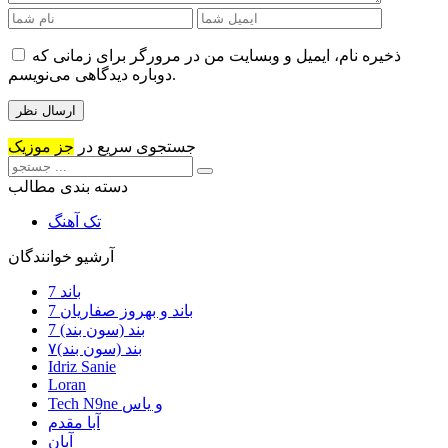
ذخیره نام، ایمیل و وبسایت من در مرورگر برای زمانی که
دوباره دیدگاهی می‌نویسم.
جستجوی سریع در
جز موزیک
دسته بندی مطالب
تک آهنگ
آرشیو خوانندگان
7 باند
7 باند و بهروز صفاریان
7 بند (سون بند)
۷بند (سون بند)
Idriz Sanie
Loran
Tech N9ne و یاس
آبا مقدم
آبان