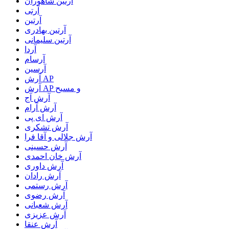
آرتين شاهوران
آرتی
آرتین
آرتین بهادری
آرتین سلیمانی
آردا
آرسام
آرسین
آرش AP
آرش AP و مسیح
آرش آج
آرش آرام
آرش ای پی
آرش تشکری
آرش جلالی و آقا فرا
آرش حسینی
آرش خان احمدی
آرش داوری
آرش رادان
آرش رستمى
آرش رضوی
آرش شعبانی
آرش عزیزی
آرش عنقا