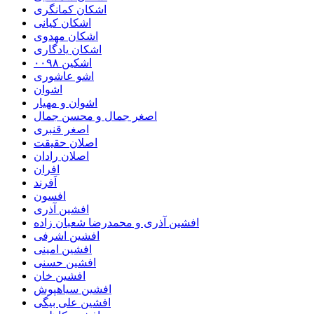
اشکان‌ کمانگری
اشکان کیانی
اشکان مهدوی
اشکان یادگاری
اشکین ۰۰۹۸
اشو عاشوری
اشوان
اشوان و مهیار
اصغر جمال و محسن جمال
اصغر قنبری
اصلان حقیقت
اصلان رادان
افران
اَفرند
افسون
افشین آذری
افشین آذری و محمدرضا شعبان زاده
افشین اشرفی
افشین امینی
افشین حسنی
افشین خان
افشین سیاهپوش
افشین علی بیگی