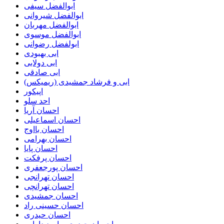
ابوالفضل سیفی
ابوالفضل شیروانی
ابوالفضل مهربان
ابوالفضل موسوی
ابولفضل رضوانی
ابی بهبودی
ابی دولابی
ابی صادقی
ابی و فرشاد جمشیدی (ریمیکس)
اپیکور
احد سلو
احسان آریا
احسان اسماعیلی
احسان بااوج
احسان بهرامی
احسان پایا
احسان پرفکت
احسان پورجعفری
احسان تهرانجی
احسان تهرانچی
احسان جمشیدی
احسان حسینی راد
احسان حیدری