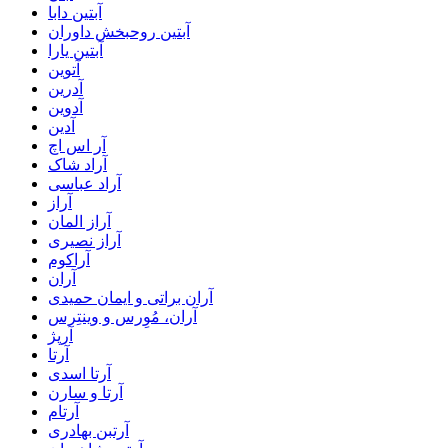
آبتین دابا
آبتین روحبخش داوران
آبتین یارا
آتوین
آدرین
آدوین
آدین
آر اس اچ
آراد شاک
آراد عباسی
آراز
آراز المان
آراز نصیری
آراکوم
آران
آران براتی و ایمان حمیدی
آران، مُوِرس و وینتِرس
آرپژ
آرتا
آرتا اسدی
آرتا و سارن
آرتام
آرتبن بهادری