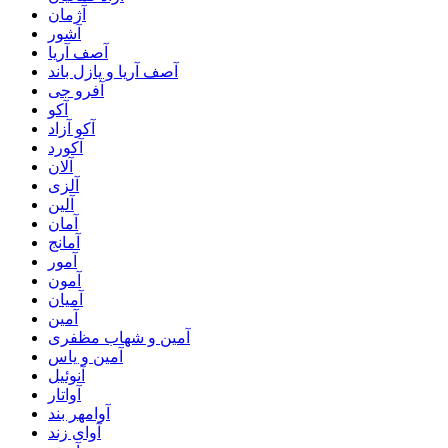
آژمان
آشور
آصف آریا
آصف آریا و پازل باند
آفرو جی
آکو
آکو آزاد
آکورد
آلان
آلزی
آلین
آمان
آمانج
آمور
آمون
آمیان
آمین
آمین و شهاب مظفری
آمین و یاس
آنوئیل
آواتار
آوامهر بند
آوای زند