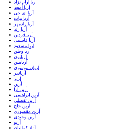
آریا آرام نژاد
آریا امجد
آریا ای جی
آریا بیات
آریا رادمهر
آریا زند
آریا فردین
آریا قاسمی
آریا مسعود
آریا وطن
آریاتون
آریامین
آریان موسوی
آریانفر
آریز
آرین
آرین آرا
آرین ابراهیمی
آرین تفضلی
آرین خلج
آرین مقصودی
آرین وحیدی
آریو
آزاد کمالیان