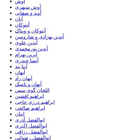
آوش
آوش سپهری
آوید و صفایی
آیان
آیتوکان
آیتوکان و ویناک
آیدین بهزادی و شارومین
آیدین علوی
آیدین نورمحمدی
آیرین بهرام
آیسا حیدری
آینا بند
آیهان
آیهان راد
آیهان و نامیک
ائلخان گوی سس
ابراهیم افشین
ابراهیم درزی حاجی
ابراهیم صالحی
ابنان
ابوالفضل آذری
ابوالفضل اکبری
ابوالفضل رزاقی
ابوالفضل رضوانی