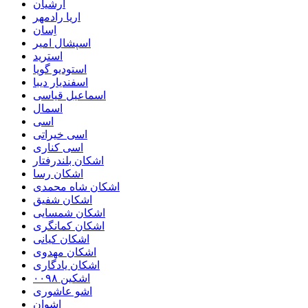
ارشیان
اریا رادمهر
اِسان
اسپشال امیر
استرید
استودیو گویا
اسفندیار دیبا
اسماعیل قیاسی
اسمال
اسی
اسی خیراتی
اسی کناری
اشکان بلندرفتار
اشکان رسا
اشکان شاه محمدی
اشکان شفیق
اشکان شمسایی
اشکان‌ کمانگری
اشکان کیانی
اشکان مهدوی
اشکان یادگاری
اشکین ۰۰۹۸
اشو عاشوری
اشوان