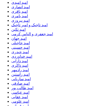
امید امیدی
امید انصاری
امید باقری
امید بامری
امید پیروزی
امید تاجیک و امیر تاجیک
امید تکین
امید جعفری و الیاس کرمی
امید جهان
امید حاجیلی
امید حسینی
امید حیدری
امید خداوردی
امید دارابی
امید ذاکری
امید رادمهر
امید راستین
امید ساربانی
امید صادقی
امید طالب پور
امید عباسی
امید عقابی
امید علومی
امید قربانی