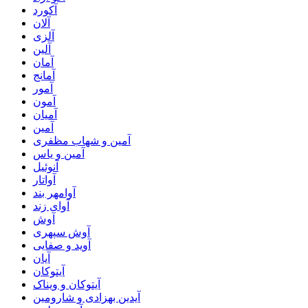
آکورد
آلان
آلزی
آلین
آمان
آمانج
آمور
آمون
آمیان
آمین
آمین و شهاب مظفری
آمین و یاس
آنوئیل
آواتار
آوامهر بند
آوای زند
آوش
آوش سپهری
آوید و صفایی
آیان
آیتوکان
آیتوکان و ویناک
آیدین بهزادی و شارومین