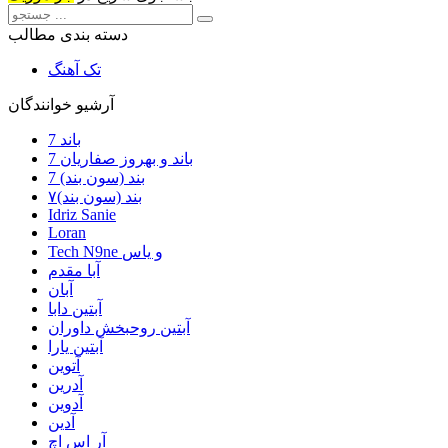
دسته بندی مطالب
تک آهنگ
آرشیو خوانندگان
7 باند
7 باند و بهروز صفاریان
7 بند (سون بند)
۷بند (سون بند)
Idriz Sanie
Loran
Tech N9ne و یاس
آبا مقدم
آبان
آبتین دابا
آبتین روحبخش داوران
آبتین یارا
آتوین
آدرین
آدوین
آدین
آر اس اچ