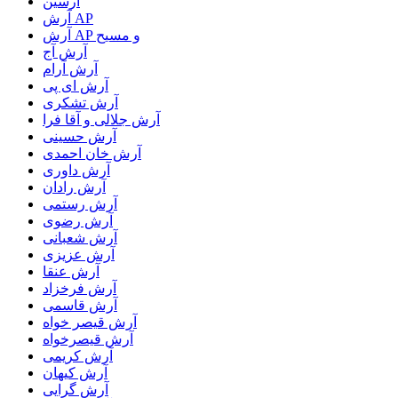
آرسین
آرش AP
آرش AP و مسیح
آرش آج
آرش آرام
آرش ای پی
آرش تشکری
آرش جلالی و آقا فرا
آرش حسینی
آرش خان احمدی
آرش داوری
آرش رادان
آرش رستمى
آرش رضوی
آرش شعبانی
آرش عزیزی
آرش عنقا
آرش فرخزاد
آرش قاسمی
آرش قیصر خواه
آرش قیصرخواه
آرش کریمی
آرش کیهان
آرش گرایی