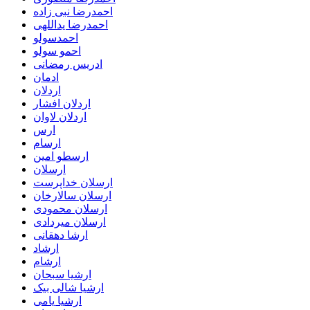
احمدرضا نبی زاده
احمدرضا یداللهی
احمدسولو
احمو سولو
ادریس رمضانی
ادمان
اردلان
اردلان افشار
اردلان لاوان
ارس
ارسام
ارسطو امین
ارسلان
ارسلان خداپرست
ارسلان سالارخان
ارسلان محمودی
ارسلان میردادی
ارشا دهقانی
ارشاد
ارشام
ارشیا سبحان
ارشیا شالی بیک
ارشیا یامی