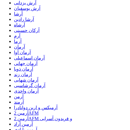
آرش یزدانی
آرش یوسفیان
آرشا
آرشا رادین
آرشاه
آرکان حسینی
آرم
آرما
آرمان
آرمان آوا
آرمان اسماعیلی
آرمان جهانی
آرمان ذویا
آرمان زند
آرمان شهابی
آرمان گرشاسبی
آرمان واحدی
آرمن
آرمند
آرمیکس و ارین دوانادرا
آرمین 2AFM
آرمین 2AFM و فریدون آسرایی
آرمین آراد
آرمین بابادی