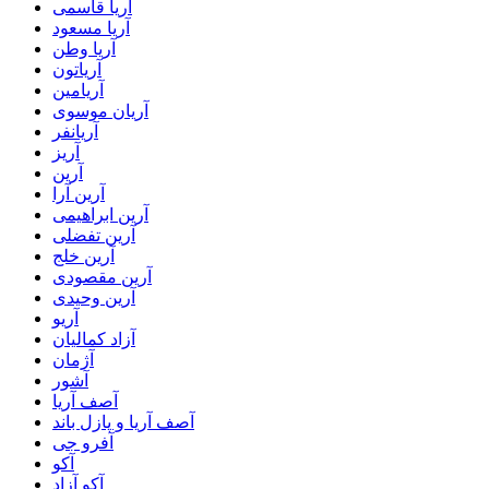
آریا قاسمی
آریا مسعود
آریا وطن
آریاتون
آریامین
آریان موسوی
آریانفر
آریز
آرین
آرین آرا
آرین ابراهیمی
آرین تفضلی
آرین خلج
آرین مقصودی
آرین وحیدی
آریو
آزاد کمالیان
آژمان
آشور
آصف آریا
آصف آریا و پازل باند
آفرو جی
آکو
آکو آزاد