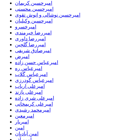
امیرحسین کریمان
امیرحسین محسنی
امیرحسین نوشالی و انوش تقوی
امیرحسین وکیلیان
امیرخسرو
امیررضا خیرمندی
امیررضا داوری
امیررضا گلچین
امیرصادق شریفی
امیرض
امیرعباس حسن زاده
امیرعباس ره
امیرعباس گلاب
امیرعباس گودرزی
امیرعلی ارباب
امیرعلی پازند
امیرعلی شری زاده
امیرعلی کریمخانی
امیرمحمد رشیدی
امیرمعین
امیریار
امین
امین آبادیان
امین آذر