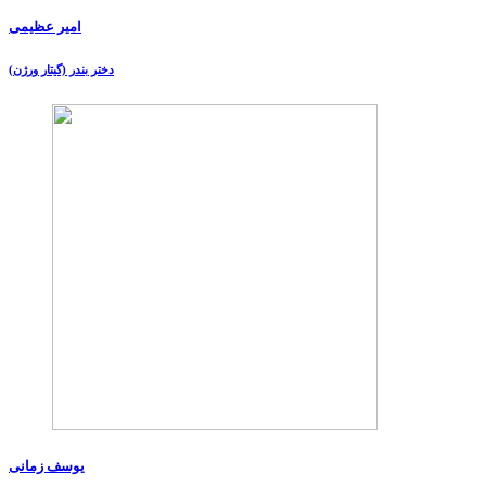
امیر عظیمی
دختر بندر (گیتار ورژن)
یوسف زمانی