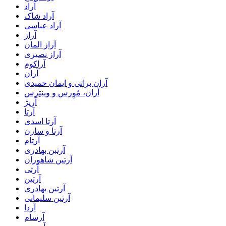
آراد
آراد شاک
آراد عباسی
آراز
آراز المان
آراز نصیری
آراکوم
آران
آران براتی و ایمان حمیدی
آران، مُوِرس و وینتِرس
آرپژ
آرتا
آرتا اسدی
آرتا و سارن
آرتام
آرتبن بهادری
آرتين شاهوران
آرتی
آرتین
آرتین بهادری
آرتین سلیمانی
آردا
آرسام