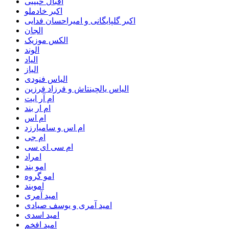
اقبال حبیبی
اکبر خادملو
اکبر گلپایگانی و امیراحسان فدایی
الجان
الکس موزیک
الوند
الیاد
الیاز
الیاس فنودی
الیاس یالچینتاش و فرزاد فرزین
ام آر ایت
ام‌ ار بند
ام اس
ام اس و سامیارزد
ام جی
ام سی ای سی
امراد
امو بند
امو گروه
اموبند
امید آمری
امید آمری و یوسف صیادی
امید اسدی
امید افخم