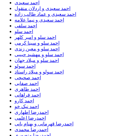
احمد سعیدی
احمد سعیدی و اردلان منقول
احمد سعیدی و عماد طالب زاده
احمد سعیدی و نیما علامه
احمد سلفی
احمد سلو
احمد سلو و امیر کلهر
احمد سلو و سینا کرمی
احمد سلو و معین زندی
احمد سلو و مهشید حبیبی
احمد سلو و میلاد جهان
احمد سولو
احمد سولو و میلاد راستاد
احمد صحیحی
احمد صفایی
احمد طاهری
احمد فراهانی
احمد کارو
احمد نیک خو
احمدرضا اطهاری
احمدرضا اعلمی
احمدرضا قهرمانی و بهنام بانی
احمدرضا محمدی
احمدرضا منصوری