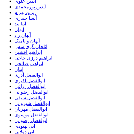
آیدین علوی
آیدین نورمحمدی
آیرین بهرام
آیسا حیدری
آینا بند
آیهان
آیهان راد
آیهان و نامیک
ائلخان گوی سس
ابراهیم افشین
ابراهیم درزی حاجی
ابراهیم صالحی
ابنان
ابوالفضل آذری
ابوالفضل اکبری
ابوالفضل رزاقی
ابوالفضل رضوانی
ابوالفضل سیفی
ابوالفضل شیروانی
ابوالفضل مهربان
ابوالفضل موسوی
ابولفضل رضوانی
ابی بهبودی
ابی دولابی