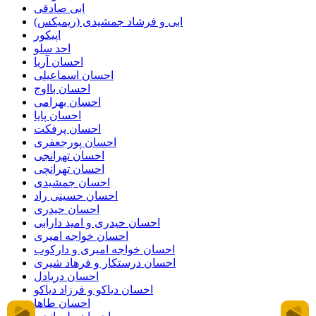
ابی صادقی
ابی و فرشاد جمشیدی (ریمیکس)
اپیکور
احد سلو
احسان آریا
احسان اسماعیلی
احسان بااوج
احسان بهرامی
احسان پایا
احسان پرفکت
احسان پورجعفری
احسان تهرانجی
احسان تهرانچی
احسان جمشیدی
احسان حسینی راد
احسان حیدری
احسان حیدری و امید دارابی
احسان خواجه امیری
احسان خواجه امیری و دارکوب
احسان درستكار و فرهاد شيرى
احسان دریادل
احسان دیاکو و فرزاد دیاکو
احسان طاها