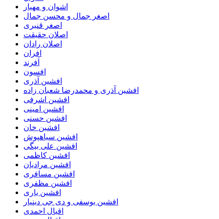
اشوان و مهیار
اصغر جمال و محسن جمال
اصغر قنبری
اصلان حقیقت
اصلان رادان
افران
اَفرند
افسون
افشین آذری
افشین آذری و محمدرضا شعبان زاده
افشین اشرفی
افشین امینی
افشین حسنی
افشین خان
افشین سیاهپوش
افشین علی بیگی
افشین کاظمی
افشین مرادیان
افشین مسافری
افشین مظفری
افشین یاری
افشین یوسفی و دی جی دینیار
اقبال احمدی