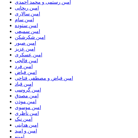
امین رستمی و محمد احمدی
امین ریحانی
امین سالاری
امین سام
امین ستوده
امین سمیعی
امین شکرشکن
امین صبور
امین عزیز
امین عسکری
امین فالجی
امین فرد
امین فیاض
امین فیاض و مصطفی فتاحی
امین قباد
امین گروسی
امین مصدق
امین موذن
امین موسوی
امین ناظری
امین نیک
امین هدایتی
امین و امید
امینو