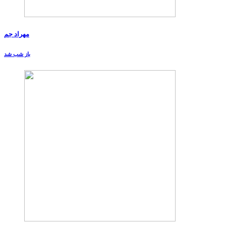
مهراد جم
باز شب شد