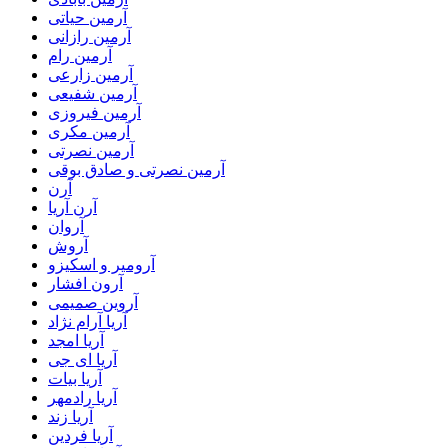
آرمین حیاتی
آرمین رازانی
آرمین رام
آرمین زارعی
آرمین شفیعی
آرمین فیروزی
آرمین مکری
آرمین نصرتی
آرمین نصرتی و صادق بوقی
آرن
آرن آریا
آروان
آروش
آرومیر و اسکیزو
آرون افشار
آروین صمیمی
آریا آرام نژاد
آریا امجد
آریا ای جی
آریا بیات
آریا رادمهر
آریا زند
آریا فردین