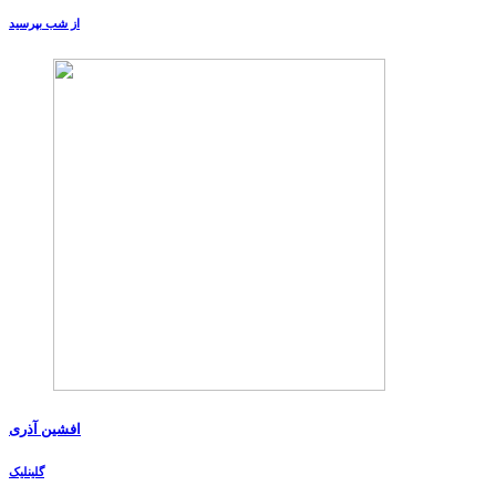
از شب بپرسید
افشین آذری
گلینلیک