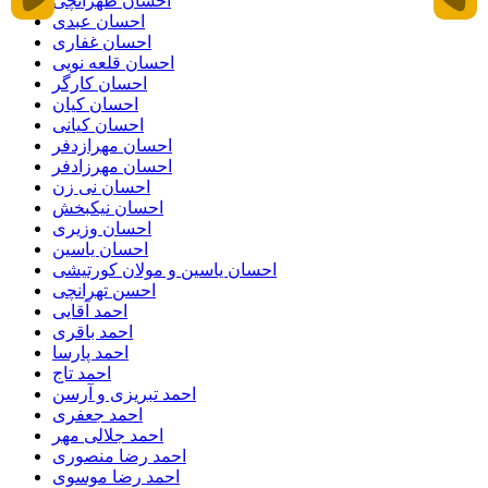
احسان طهرانچی
احسان عبدی
احسان غفاری
احسان قلعه نویی
احسان کارگر
احسان کیان
احسان کیانی
احسان مهرازدفر
احسان مهرزادفر
احسان نی زن
احسان نیکبخش
احسان وزیری
احسان یاسین
احسان یاسین و مولان کورتیشی
احسن تهرانچی
احمد آقایی
احمد باقری
احمد پارسا
احمد تاج
احمد تبریزی و آرسن
احمد جعفری
احمد جلالی مهر
احمد رضا منصوری
احمد رضا موسوی