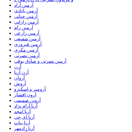
آرمین آراد
آرمین بابادی
آرمین حیاتی
آرمین رازانی
آرمین رام
آرمین زارعی
آرمین شفیعی
آرمین فیروزی
آرمین مکری
آرمین نصرتی
آرمین نصرتی و صادق بوقی
آرن
آرن آریا
آروان
آروش
آرومیر و اسکیزو
آرون افشار
آروین صمیمی
آریا آرام نژاد
آریا امجد
آریا ای جی
آریا بیات
آریا رادمهر