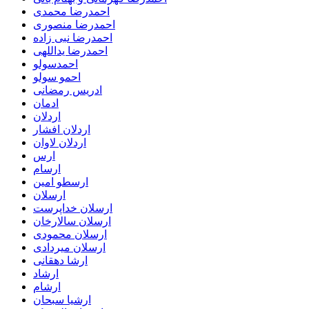
احمدرضا محمدی
احمدرضا منصوری
احمدرضا نبی زاده
احمدرضا یداللهی
احمدسولو
احمو سولو
ادریس رمضانی
ادمان
اردلان
اردلان افشار
اردلان لاوان
ارس
ارسام
ارسطو امین
ارسلان
ارسلان خداپرست
ارسلان سالارخان
ارسلان محمودی
ارسلان میردادی
ارشا دهقانی
ارشاد
ارشام
ارشیا سبحان