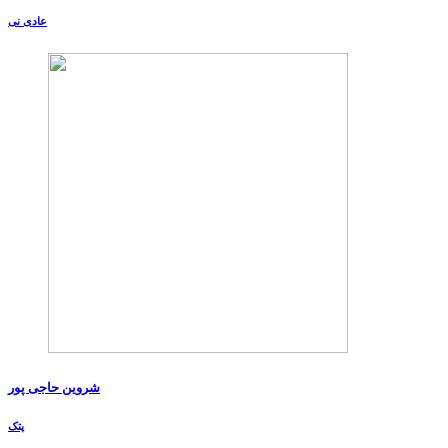
عادی نی
شروین حاجی پور
پتک