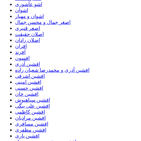
اشو عاشوری
اشوان
اشوان و مهیار
اصغر جمال و محسن جمال
اصغر قنبری
اصلان حقیقت
اصلان رادان
افران
اَفرند
افسون
افشین آذری
افشین آذری و محمدرضا شعبان زاده
افشین اشرفی
افشین امینی
افشین حسنی
افشین خان
افشین سیاهپوش
افشین علی بیگی
افشین کاظمی
افشین مرادیان
افشین مسافری
افشین مظفری
افشین یاری