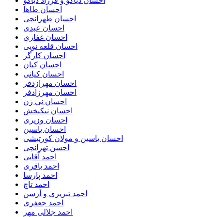
احسان دیاکو و فرزاد دیاکو
احسان طاها
احسان طهرانچی
احسان عبدی
احسان غفاری
احسان قلعه نویی
احسان کارگر
احسان کیان
احسان کیانی
احسان مهرازدفر
احسان مهرزادفر
احسان نی زن
احسان نیکبخش
احسان وزیری
احسان یاسین
احسان یاسین و مولان کورتیشی
احسن تهرانچی
احمد آقایی
احمد باقری
احمد پارسا
احمد تاج
احمد تبریزی و آرسن
احمد جعفری
احمد جلالی مهر