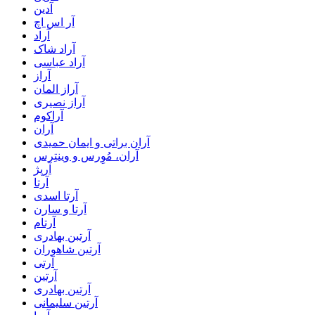
آدین
آر اس اچ
آراد
آراد شاک
آراد عباسی
آراز
آراز المان
آراز نصیری
آراکوم
آران
آران براتی و ایمان حمیدی
آران، مُوِرس و وینتِرس
آرپژ
آرتا
آرتا اسدی
آرتا و سارن
آرتام
آرتبن بهادری
آرتين شاهوران
آرتی
آرتین
آرتین بهادری
آرتین سلیمانی