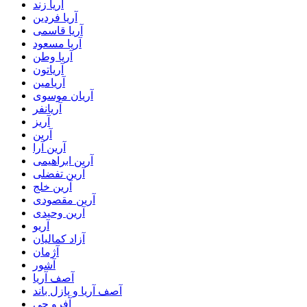
آریا زند
آریا فردین
آریا قاسمی
آریا مسعود
آریا وطن
آریاتون
آریامین
آریان موسوی
آریانفر
آریز
آرین
آرین آرا
آرین ابراهیمی
آرین تفضلی
آرین خلج
آرین مقصودی
آرین وحیدی
آریو
آزاد کمالیان
آژمان
آشور
آصف آریا
آصف آریا و پازل باند
آفرو جی