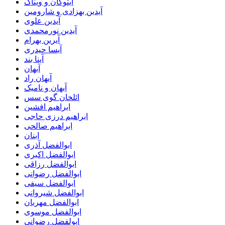
آیتوکان و ویناک
آیدین بهزادی و شارومین
آیدین علوی
آیدین نورمحمدی
آیرین بهرام
آیسا حیدری
آینا بند
آیهان
آیهان راد
آیهان و نامیک
ائلخان گوی سس
ابراهیم افشین
ابراهیم درزی حاجی
ابراهیم صالحی
ابنان
ابوالفضل آذری
ابوالفضل اکبری
ابوالفضل رزاقی
ابوالفضل رضوانی
ابوالفضل سیفی
ابوالفضل شیروانی
ابوالفضل مهربان
ابوالفضل موسوی
ابولفضل رضوانی