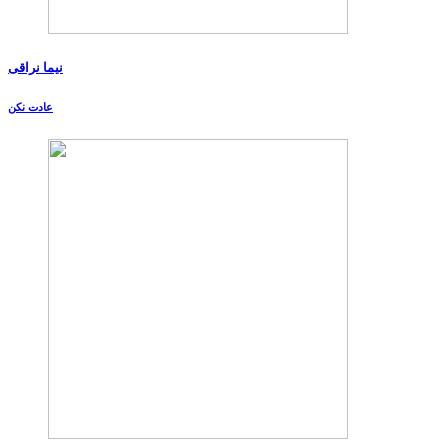
نیما نراقی
عادت نکن