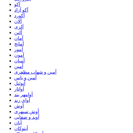
آکو
آکو آزاد
آکورد
آلان
آلزی
آلین
آمان
آمانج
آمور
آمون
آمیان
آمین
آمین و شهاب مظفری
آمین و یاس
آنوئیل
آواتار
آوامهر بند
آوای زند
آوش
آوش سپهری
آوید و صفایی
آیان
آیتوکان