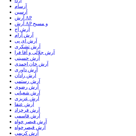
آردا
آرسام
آرسین
آرش AP
آرش AP و مسیح
آرش آج
آرش آرام
آرش ای پی
آرش تشکری
آرش جلالی و آقا فرا
آرش حسینی
آرش خان احمدی
آرش داوری
آرش رادان
آرش رستمى
آرش رضوی
آرش شعبانی
آرش عزیزی
آرش عنقا
آرش فرخزاد
آرش قاسمی
آرش قیصر خواه
آرش قیصرخواه
آرش کریمی