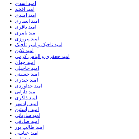
امید اسدی
امید افخم
امید امیدی
امید انصاری
امید باقری
امید بامری
امید پیروزی
امید تاجیک و امیر تاجیک
امید تکین
امید جعفری و الیاس کرمی
امید جهان
امید حاجیلی
امید حسینی
امید حیدری
امید خداوردی
امید دارابی
امید ذاکری
امید رادمهر
امید راستین
امید ساربانی
امید صادقی
امید طالب پور
امید عباسی
امید عقابی