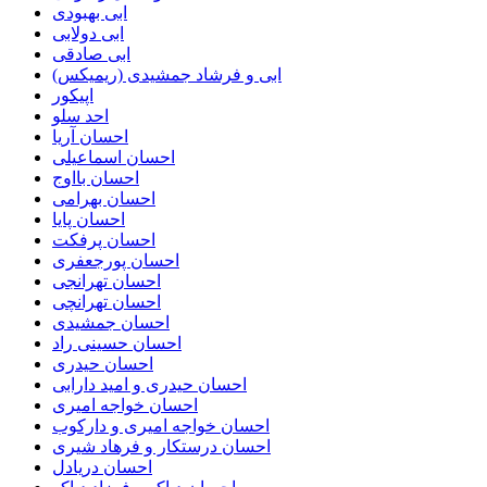
ابی بهبودی
ابی دولابی
ابی صادقی
ابی و فرشاد جمشیدی (ریمیکس)
اپیکور
احد سلو
احسان آریا
احسان اسماعیلی
احسان بااوج
احسان بهرامی
احسان پایا
احسان پرفکت
احسان پورجعفری
احسان تهرانجی
احسان تهرانچی
احسان جمشیدی
احسان حسینی راد
احسان حیدری
احسان حیدری و امید دارابی
احسان خواجه امیری
احسان خواجه امیری و دارکوب
احسان درستكار و فرهاد شيرى
احسان دریادل