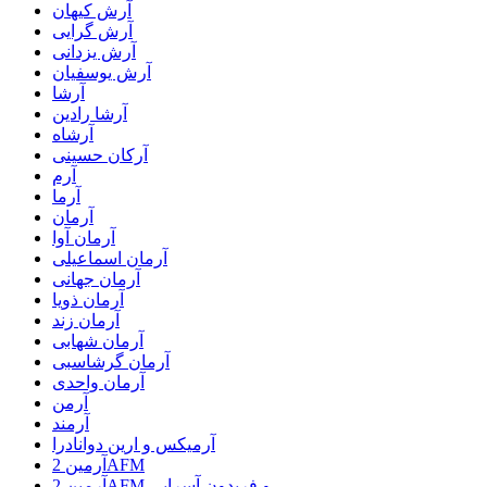
آرش کیهان
آرش گرایی
آرش یزدانی
آرش یوسفیان
آرشا
آرشا رادین
آرشاه
آرکان حسینی
آرم
آرما
آرمان
آرمان آوا
آرمان اسماعیلی
آرمان جهانی
آرمان ذویا
آرمان زند
آرمان شهابی
آرمان گرشاسبی
آرمان واحدی
آرمن
آرمند
آرمیکس و ارین دوانادرا
آرمین 2AFM
آرمین 2AFM و فریدون آسرایی