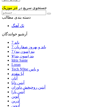
جستجوی سریع در
جز موزیک
دسته بندی مطالب
تک آهنگ
آرشیو خوانندگان
7 باند
7 باند و بهروز صفاریان
7 بند (سون بند)
۷بند (سون بند)
Idriz Sanie
Loran
Tech N9ne و یاس
آبا مقدم
آبان
آبتین دابا
آبتین روحبخش داوران
آبتین یارا
آتوین
آدرین
آدوین