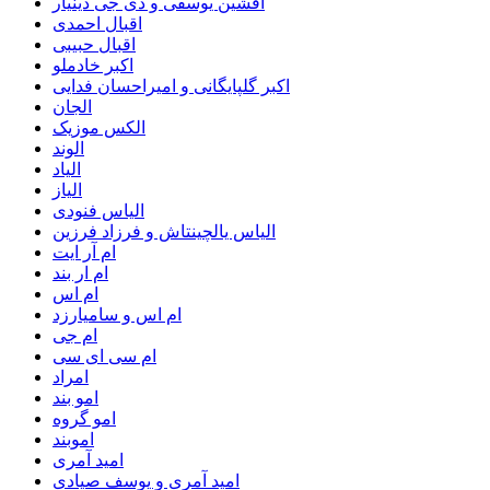
افشین یوسفی و دی جی دینیار
اقبال احمدی
اقبال حبیبی
اکبر خادملو
اکبر گلپایگانی و امیراحسان فدایی
الجان
الکس موزیک
الوند
الیاد
الیاز
الیاس فنودی
الیاس یالچینتاش و فرزاد فرزین
ام آر ایت
ام‌ ار بند
ام اس
ام اس و سامیارزد
ام جی
ام سی ای سی
امراد
امو بند
امو گروه
اموبند
امید آمری
امید آمری و یوسف صیادی