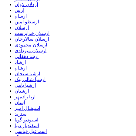
اردلان لاوان
ارس
ارسام
ارسطو امین
ارسلان
ارسلان خداپرست
ارسلان سالارخان
ارسلان محمودی
ارسلان میردادی
ارشا دهقانی
ارشاد
ارشام
ارشیا سبحان
ارشیا شالی بیک
ارشیا یامی
ارشیان
اریا رادمهر
اِسان
اسپشال امیر
استرید
استودیو گویا
اسفندیار دیبا
اسماعیل قیاسی