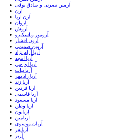
آرمین نصرتی و صادق بوقی
آرن
آرن آریا
آروان
آروش
آرومیر و اسکیزو
آرون افشار
آروین صمیمی
آریا آرام نژاد
آریا امجد
آریا ای جی
آریا بیات
آریا رادمهر
آریا زند
آریا فردین
آریا قاسمی
آریا مسعود
آریا وطن
آریاتون
آریامین
آریان موسوی
آریانفر
آریز