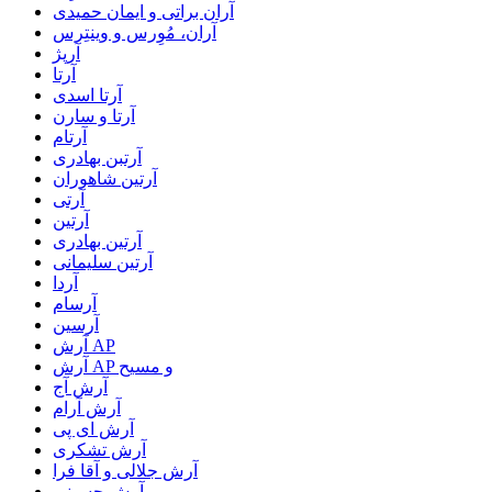
آران براتی و ایمان حمیدی
آران، مُوِرس و وینتِرس
آرپژ
آرتا
آرتا اسدی
آرتا و سارن
آرتام
آرتبن بهادری
آرتين شاهوران
آرتی
آرتین
آرتین بهادری
آرتین سلیمانی
آردا
آرسام
آرسین
آرش AP
آرش AP و مسیح
آرش آج
آرش آرام
آرش ای پی
آرش تشکری
آرش جلالی و آقا فرا
آرش حسینی