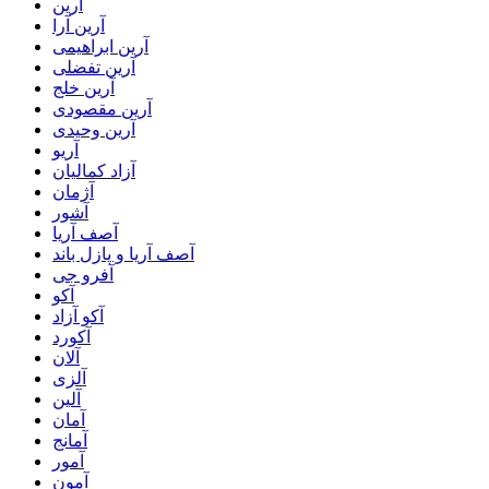
آرین
آرین آرا
آرین ابراهیمی
آرین تفضلی
آرین خلج
آرین مقصودی
آرین وحیدی
آریو
آزاد کمالیان
آژمان
آشور
آصف آریا
آصف آریا و پازل باند
آفرو جی
آکو
آکو آزاد
آکورد
آلان
آلزی
آلین
آمان
آمانج
آمور
آمون