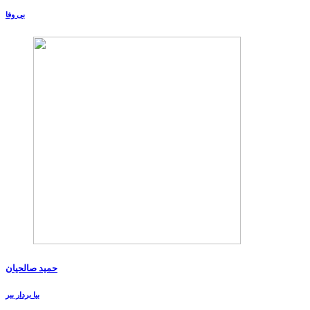
بی وفا
حمید صالحیان
بیا بردار ببر