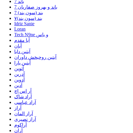
7 باند
7 باند و بهروز صفاریان
7 بند (سون بند)
۷بند (سون بند)
Idriz Sanie
Loran
Tech N9ne و یاس
آبا مقدم
آبان
آبتین دابا
آبتین روحبخش داوران
آبتین یارا
آتوین
آدرین
آدوین
آدین
آر اس اچ
آراد شاک
آراد عباسی
آراز
آراز المان
آراز نصیری
آراکوم
آران