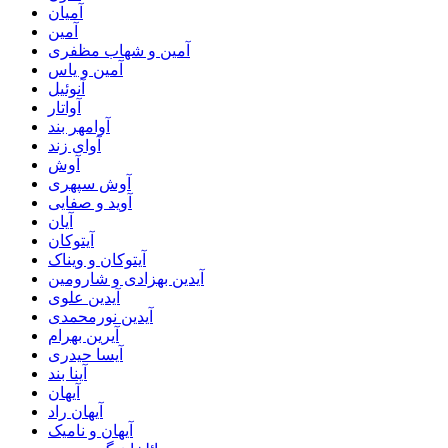
آمیان
آمین
آمین و شهاب مظفری
آمین و یاس
آنوئیل
آواتار
آوامهر بند
آوای زند
آوش
آوش سپهری
آوید و صفایی
آیان
آیتوکان
آیتوکان و ویناک
آیدین بهزادی و شارومین
آیدین علوی
آیدین نورمحمدی
آیرین بهرام
آیسا حیدری
آینا بند
آیهان
آیهان راد
آیهان و نامیک