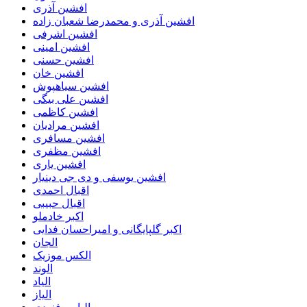
افشین آذری
افشین آذری و محمدرضا شعبان زاده
افشین اشرفی
افشین امینی
افشین حسنی
افشین خان
افشین سیاهپوش
افشین علی بیگی
افشین کاظمی
افشین مرادیان
افشین مسافری
افشین مظفری
افشین یاری
افشین یوسفی و دی جی دینیار
اقبال احمدی
اقبال حبیبی
اکبر خادملو
اکبر گلپایگانی و امیراحسان فدایی
الجان
الکس موزیک
الوند
الیاد
الیاز