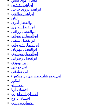
ائلخان گوی سس
ابراهیم افشین
ابراهیم درزی حاجی
ابراهیم صالحی
ابنان
ابوالفضل آذری
ابوالفضل اکبری
ابوالفضل رزاقی
ابوالفضل رضوانی
ابوالفضل سیفی
ابوالفضل شیروانی
ابوالفضل مهربان
ابوالفضل موسوی
ابولفضل رضوانی
ابی بهبودی
ابی دولابی
ابی صادقی
ابی و فرشاد جمشیدی (ریمیکس)
اپیکور
احد سلو
احسان آریا
احسان اسماعیلی
احسان بااوج
احسان بهرامی