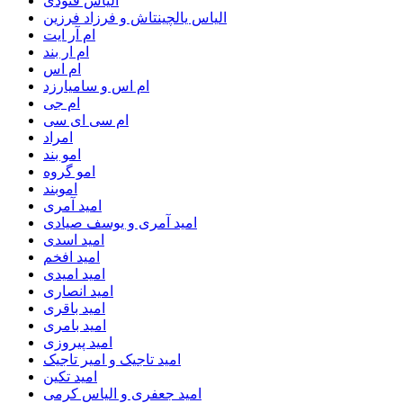
الیاس فنودی
الیاس یالچینتاش و فرزاد فرزین
ام آر ایت
ام‌ ار بند
ام اس
ام اس و سامیارزد
ام جی
ام سی ای سی
امراد
امو بند
امو گروه
اموبند
امید آمری
امید آمری و یوسف صیادی
امید اسدی
امید افخم
امید امیدی
امید انصاری
امید باقری
امید بامری
امید پیروزی
امید تاجیک و امیر تاجیک
امید تکین
امید جعفری و الیاس کرمی