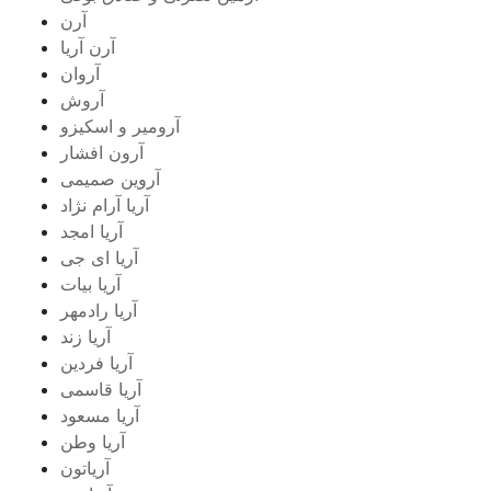
آرن
آرن آریا
آروان
آروش
آرومیر و اسکیزو
آرون افشار
آروین صمیمی
آریا آرام نژاد
آریا امجد
آریا ای جی
آریا بیات
آریا رادمهر
آریا زند
آریا فردین
آریا قاسمی
آریا مسعود
آریا وطن
آریاتون