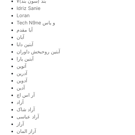
۷بند (سون بند)
Idriz Sanie
Loran
Tech N9ne و یاس
آبا مقدم
آبان
آبتین دابا
آبتین روحبخش داوران
آبتین یارا
آتوین
آدرین
آدوین
آدین
آر اس اچ
آراد
آراد شاک
آراد عباسی
آراز
آراز المان