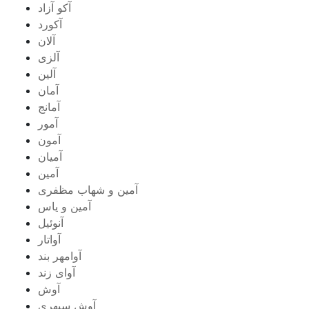
آکو آزاد
آکورد
آلان
آلزی
آلین
آمان
آمانج
آمور
آمون
آمیان
آمین
آمین و شهاب مظفری
آمین و یاس
آنوئیل
آواتار
آوامهر بند
آوای زند
آوش
آوش سپهری