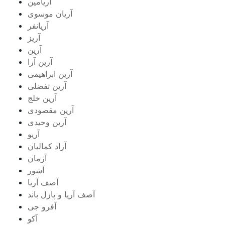
آریامین
آریان موسوی
آریانفر
آریز
آرین
آرین آرا
آرین ابراهیمی
آرین تفضلی
آرین خلج
آرین مقصودی
آرین وحیدی
آریو
آزاد کمالیان
آژمان
آشور
آصف آریا
آصف آریا و پازل باند
آفرو جی
آکو