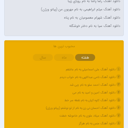
دانلود آهنگ رضا پاشا به نام رویای زیبا
آراز
دانلود آهنگ میثم ابراهیمی به نام مهربون من (پیانو ورژن)
آراز المان
دانلود آهنگ شهرام معصومیان به نام پناه
آراز نصیری
دانلود آهنگ سیا به نام دختر خوشگله
آراکوم
آران
آران براتی و ایمان حمیدی
محبوب ترین ها
آران، مُوِرس و وینتِرس
هفته
ماه
سال
آرپژ
1
دانلود آهنگ علی اسماعیلی به نام عاشقم
آرتا
2
دانلود آهنگ نامی عبداللهی به نام خواب دیدم
آرتا اسدی
3
دانلود آهنگ احمد سلو به نام چی شد
آرتا و سارن
4
دانلود آهنگ امین و امید به نام می
آرتام
5
دانلود آهنگ کاوه کیان به نام نقطه سر خط
آرتبن بهادری
6
دانلود آهنگ احسان نی زن به نام از تو نوشتم (پیانو ورژن)
آرتين شاهوران
7
دانلود آهنگ میلاد علوی به نام خاموشه خطت
آرتی
8
دانلود آهنگ منس به نام هرگز