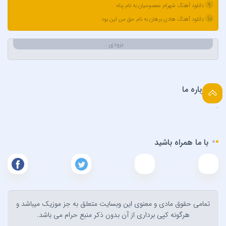
آرتین
9
دانلود آهنگ شهرام معصومیان به نام پناه
آرتین بهادری
10
دانلود آهنگ هادی برهان به نام حق من این بود
آرتین سلیمانی
آردا
بزودی …
آرسام
آرسین
آرش AP
درباره ما
آرش AP و مسیح
..
آرش آج
آرش آرام
با ما همراه باشید
آرش ای پی
آرش تشکری
آرش جلالی و آقا فرا
آرش حسینی
تمامی حقوق مادی و معنوی اين وبسايت متعلق به جز موزیک ميباشد و
آرش خان احمدی
هرگونه کپی برداری از آن بدون ذکر منبع حرام می باشد.
آرش داوری