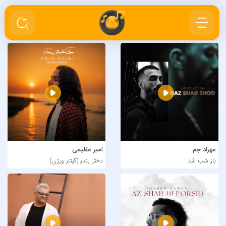
مهراد جم
امیر عظیمی
باز شب شد
دختر بندر (گیتار ورژن)