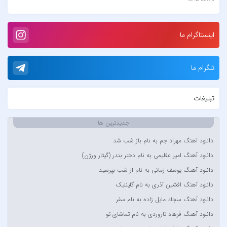
Loran
Tech N9ne و یاس
اینستاگرام ما
آبا مقدم
آبان
تلگرام ما
آبتین دابا
آبتین روحبخش داوران
تبلیغات
آبتین یارا
آتوین
جدیدترین ها
آدرین
دانلود آهنگ مهراد جم به نام باز شب شد
آدوین
دانلود آهنگ امیر عظیمی به نام دختر بندر (گیتار ورژن)
آدین
دانلود آهنگ یوسف زمانی به نام از شب بپرسید
آر اس اچ
دانلود آهنگ افشین آذری به نام گلینلیک
آراد
دانلود آهنگ سجاد مایل زاده به نام سفر
آراد شاک
دانلود آهنگ فرهاد تاروردی به نام تماشای تو
آراد عباسی