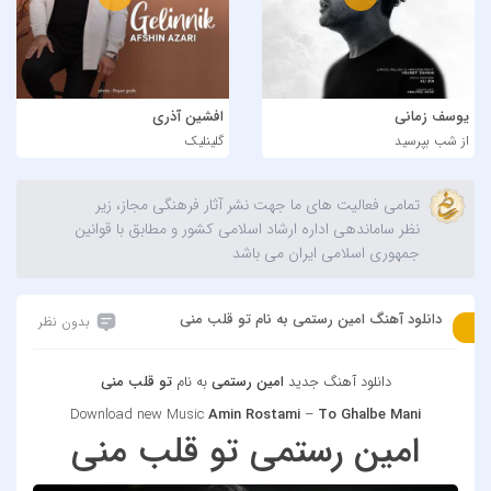
یوسف زمانی
افشین آذری
از شب بپرسید
گلینلیک
تمامی فعالیت های ما جهت نشر آثار فرهنگی مجاز، زیر
نظر ساماندهی اداره ارشاد اسلامی کشور و مطابق با قوانین
جمهوری اسلامی ایران می باشد
دانلود آهنگ امین رستمی به نام تو قلب منی
بدون نظر
دانلود آهنگ جدید
امین رستمی
به نام
تو قلب منی
Download new Music
Amin Rostami
–
To Ghalbe Mani
امین رستمی تو قلب منی