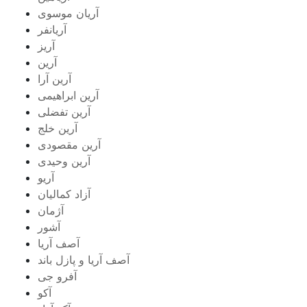
آریان موسوی
آریانفر
آریز
آرین
آرین آرا
آرین ابراهیمی
آرین تفضلی
آرین خلج
آرین مقصودی
آرین وحیدی
آریو
آزاد کمالیان
آژمان
آشور
آصف آریا
آصف آریا و پازل باند
آفرو جی
آکو