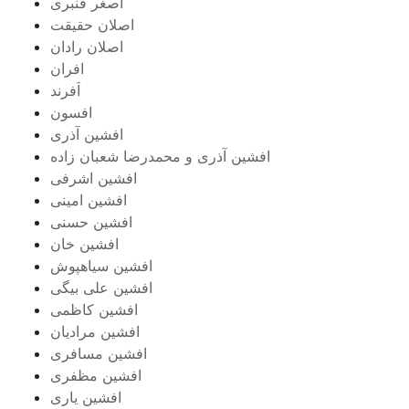
اصغر قنبری
اصلان حقیقت
اصلان رادان
افران
اَفرند
افسون
افشین آذری
افشین آذری و محمدرضا شعبان زاده
افشین اشرفی
افشین امینی
افشین حسنی
افشین خان
افشین سیاهپوش
افشین علی بیگی
افشین کاظمی
افشین مرادیان
افشین مسافری
افشین مظفری
افشین یاری