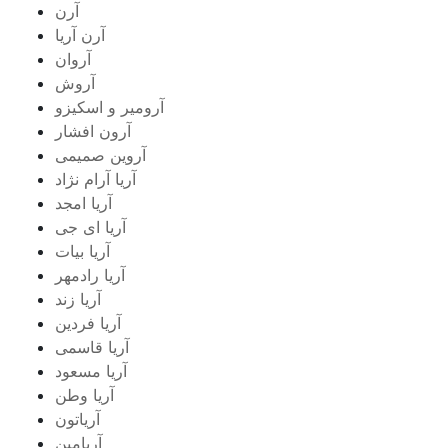
آرن
آرن آریا
آروان
آروش
آرومیر و اسکیزو
آرون افشار
آروین صمیمی
آریا آرام نژاد
آریا امجد
آریا ای جی
آریا بیات
آریا رادمهر
آریا زند
آریا فردین
آریا قاسمی
آریا مسعود
آریا وطن
آریاتون
آریامین