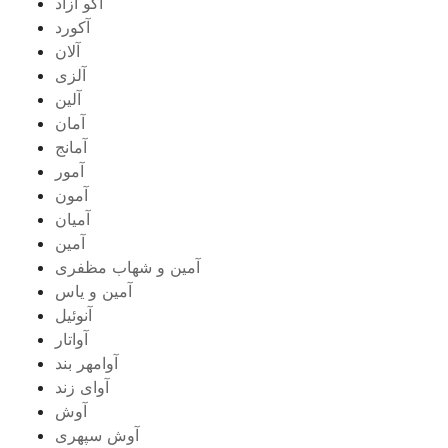
آکو آزاد
آکورد
آلان
آلزی
آلین
آمان
آمانج
آمور
آمون
آمیان
آمین
آمین و شهاب مظفری
آمین و یاس
آنوئیل
آواتار
آوامهر بند
آوای زند
آوش
آوش سپهری