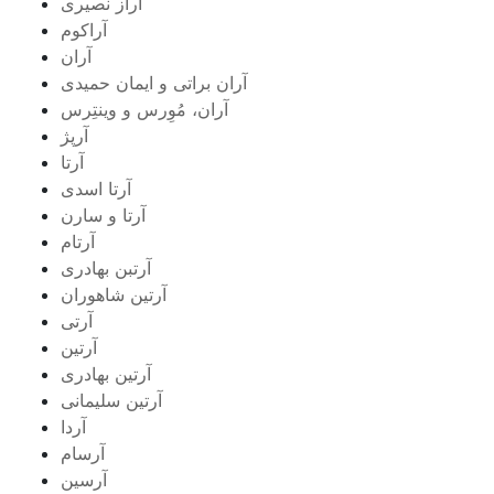
آراز نصیری
آراکوم
آران
آران براتی و ایمان حمیدی
آران، مُوِرس و وینتِرس
آرپژ
آرتا
آرتا اسدی
آرتا و سارن
آرتام
آرتبن بهادری
آرتين شاهوران
آرتی
آرتین
آرتین بهادری
آرتین سلیمانی
آردا
آرسام
آرسین