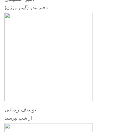
دختر بندر (گیتار ورژن)
یوسف زمانی
از شب بپرسید